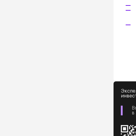
Экспе
инвес
В
в