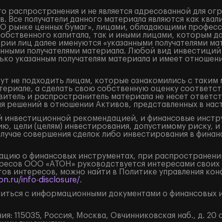
о распространения и не является адресованной для ог
. Все получатели данного материала являются как кв
«О рынке ценных бумаг», лицами, обладающими професс
собственного капитала, так и иными лицами, которым д
ории лиц далее именуются «указанными получателями ма
занными получателями материала. Любой вид инвестиций
ько указанным получателям материала и имеет отношени
ут не подходить лицам, которые ознакомились с таким 
ериале, а сделать свою собственную оценку соответст
итель и распространитель материала не несет ответст
ия решений в отношении Активов, представленных в на
 инвестиционной рекомендацией, и финансовые инструм
ю, цели (целям) инвестирования, допустимому риску, и
случае совершения сделок либо инвестирования в финан
цию о финансовых инструментах, при распространении
ресов ООО «АТОН» руководствуется интересами своих 
ов интересов, можно найти в Политике управления кон
n.ru/info-disclosure/
.
иться с информационными документами о финансовых и
: 115035, Россия, Москва, Овчинниковская наб., д. 20 с