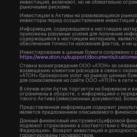
инвестиций, включают, но не обязательно огр
рыночными рисками.
Инвестиции в Активы на развивающихся рынках
инвесторы перед осуществлением инвестиций 
Информация, содержащаяся в настоящем матери
приложены разумные усилия для получения инфо
содержащиеся в настоящем материале, являютс
обеспечения точности изложения фактов, и ни 
Инвестирование в ценные бумаги сопряжено с 
https://www.aton.ru/support/documents/customer
Ставки вознаграждения ООО «АТОН» за оказание
возмещению клиентом расходов в связи с оказа
«АТОН» брокерских услуг на рынках ценных бу
для ознакомления на сайте ООО «АТОН» в сети 
В случае если Актив торгуется на биржевом и 
ограничены в обороте, с информацией о поряд
такого Актива (эмиссионных документах). Боле
Представленная информация содержит результа
является предложением описываемого финансов
Данный финансовый инструмент/цифровой финанс
подлежат страхованию в соответствии с Федера
Федерации». Возврат инвестиций и доходность
гарантированы государством.