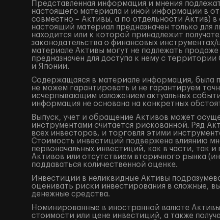
Представленная информация и мнения подлежат
настоящего материала и иной информации в от
совместно – Активы, а по отдельности Актив) 
настоящий материал предназначен только для 
находится или к которой принадлежит получат
законодательства о финансовых инструментах
материале Активы могут не подлежать продаже
предназначен для доступа к нему с территори
и Японии.
Содержащаяся в материале информация, была по
не можем гарантировать и не гарантируем точн
исчерпывающим изложением актуальных событий
информация не основана на конкретных обстоят
Выпуск, учет и обращение Активов может осущ
инструментами считается рискованной. Ряд Акт
всех инвесторов, и торговля этими инструмент
Стоимость инвестиций подвержена влиянию мно
первоначальных инвестиций, как в части, так 
Активов или отсутствием вторичного рынка (ин
поддаваться количественной оценке.
Инвестиции в неликвидные Активы подразумева
оценивать риски инвестирования в сложные, в
денежные средства.
Номинированные в иностранной валюте Активы 
стоимости или цене инвестиций, а также получ