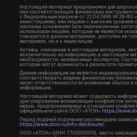
Настоящий материал предназначен для широког
или соответствующих финансовых инструментов
с Федеральным законом от 22.04.1996 № 39-ФЗ 
инвестициями, или лицами с высоким уровнем 
законных основаниях (все перечисленные катег
использован лицами, которые не являются ука
говорится в данном материале, доступен не тол
материала, но и к иным лицам.
Активы, описанные в настоящем материале, мог
исключительно на информацию в настоящем мат
необходимости, независимых экспертов. Состав
которые могут возникнуть в результате принят
Данная информация не является индивидуальной
соответствовать вашему финансовому положени
несет ответственности за возможные убытки в 
информации.
Настоящий материал может содержать информа
урегулировании возникающих конфликтов инте
мерах, предпринимаемых в отношении конфликт
официальном сайте ООО «АТОН»
https://www.ato
Перед подачей поручения рекомендуем ознаком
https://www.aton.ru/info-disclosure/
.
ООО «АТОН» (ИНН 7702015515), место нахождения