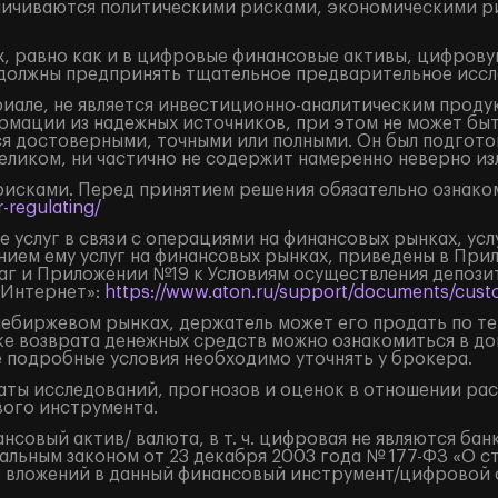
аничиваются политическими рисками, экономическими р
, равно как и в цифровые финансовые активы, цифрову
должны предпринять тщательное предварительное иссл
але, не является инвестиционно-аналитическим продук
рмации из надежных источников, при этом не может бы
я достоверными, точными или полными. Он был подгото
целиком, ни частично не содержит намеренно неверно 
рисками. Перед принятием решения обязательно ознаком
-regulating/
 услуг в связи с операциями на финансовых рынках, ус
нием ему услуг на финансовых рынках, приведены в Пр
маг и Приложении №19 к Условиям осуществления депоз
«Интернет»:
https://www.aton.ru/support/documents/custo
внебиржевом рынках, держатель может его продать по т
ке возврата денежных средств можно ознакомиться в д
е подробные условия необходимо уточнять у брокера.
ты исследований, прогнозов и оценок в отношении ра
ого инструмента.
овый актив/ валюта, в т. ч. цифровая не являются бан
льным законом от 23 декабря 2003 года № 177-ФЗ «О с
 вложений в данный финансовый инструмент/цифровой фи