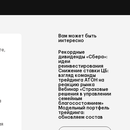
Вам может быть
интересно
те,
Рекордные
дивиденды «Сбера»:
идеи
реинвестирования
Снижение ставки ЦБ:
взгляд команды
трейдинга АТОН на
реакцию рынка
Вебинар «Страховые
решения в управлении
семейным
а
благосостоянием»
Модельный портфель
трейдинга:
обновляем состав
ия