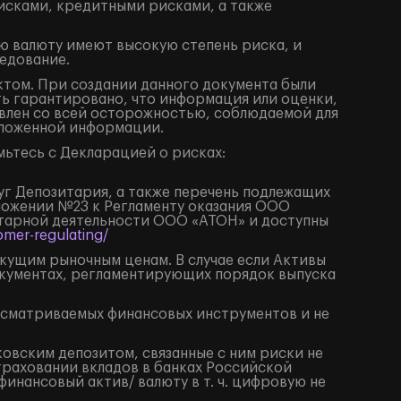
исками, кредитными рисками, а также
ю валюту имеют высокую степень риска, и
едование.
том. При создании данного документа были
ть гарантировано, что информация или оценки,
влен со всей осторожностью, соблюдаемой для
изложенной информации.
ьтесь с Декларацией о рисках:
луг Депозитария, а также перечень подлежащих
иложении №23 к Регламенту оказания ООО
итарной деятельности ООО «АТОН» и доступны
mer-regulating/
екущим рыночным ценам. В случае если Активы
окументах, регламентирующих порядок выпуска
ссматриваемых финансовых инструментов и не
ковским депозитом, связанные с ним риски не
траховании вкладов в банках Российской
нансовый актив/ валюту в т. ч. цифровую не