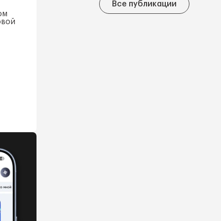
Все публикации
ом
овой