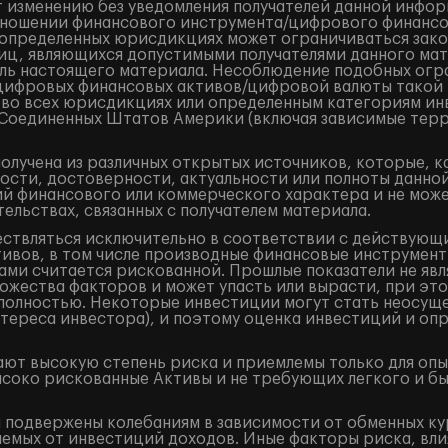
 изменению без уведомления получателей данной инфор
ношении финансового инструмента/цифрового финансово
в определенных юрисдикциях может ограничиваться закон
лиц, являющихся допустимыми получателями данного ма
ель настоящего материала. Несоблюдение подобных огр
/цифровых финансовых активов/цифровой валюты такой
 во всех юрисдикциях или определенным категориям ин
и Соединенных Штатов Америки (включая зависимые терр
лучена из различных открытых источников, которые, к
ости, достоверности, актуальности или полноты данно
 финансового или коммерческого характера и не может
ельствах, связанных с получателем материала.
ествляться исключительно в соответствии с действующ
ивов, в том числе производные финансовые инструменты 
ами считается рискованной. Прошлые показатели не явл
жества факторов и может упасть или вырасти, при это
и полностью. Некоторые инвестиции могут стать неосущ
тереса инвестора), и поэтому оценка инвестиций и оп
ют высокую степень риска и приемлемы только для оп
ысоко рискованные Активы и не требующих легкого и б
подвержены колебаниям в зависимости от обменных кур
аемых от инвестиций доходов. Иные факторы риска, вли