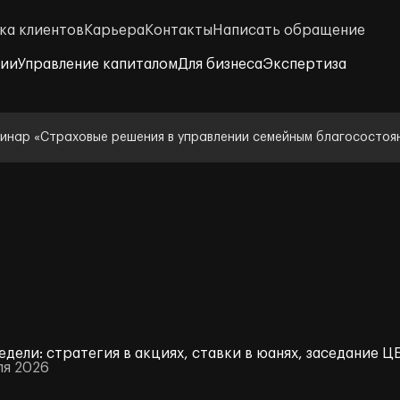
ка клиентов
Карьера
Контакты
Написать обращение
нии
Управление капиталом
Для бизнеса
Экспертиза
инар «Страховые решения в управлении семейным благосостоя
едели: стратегия в акциях, ставки в юанях, заседание Ц
ля 2026