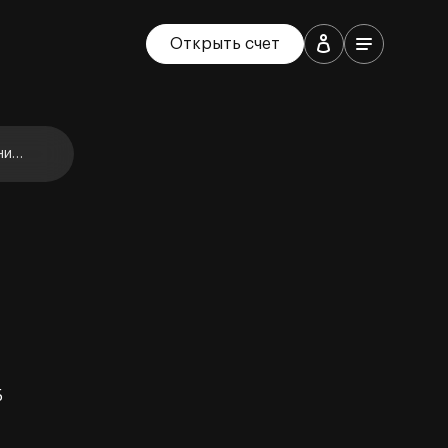
Открыть счет
ние
Б