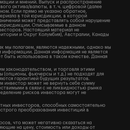
мации и мнений. Выпуск и распространение
го актива/валюты, в т. ч. цифровой (далее
ом. Если прямо не указано обратное,
териала в той юрисдикции, в которой
аничений может представлять собой нарушение
 юрисдикции. Описываемые в данном
весторов. Настоящий материал не
итории и Округ Колумбия), Австралии, Канады
ак мы полагаем, являются надежными, однако мы
й информации. Данная информация не является
 быть использована в таком качестве. Данная
им законодательством, и торговля этими
(опционы, фьючерсы и т.д.) не подходят для
яются гарантией будущих результатов.
м инвестор может не вернуть себе сумму
ествимыми в связи с не ликвидностью рынка
ределение рисков инвестора могут не
ытных инвесторов, способных самостоятельно
ыстрого преобразования инвестиций в
сов, что может негативно сказаться на
яющие на цену, стоимость или доходы от