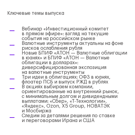
Ключевые темы выпуска
Вебинар «Инвестиционный комитет
в прямом эфире»: взгляд на текущие
события на российском рынке
Валютные инструменты актуальны на фоне
рисков ослабления рубля
Новые БПИФ «АТОН — Валютные облигации
в юанях» и БПИФ «АТОН — Валютные
облигации в долларах»:
диверсифицированная экспозиция
на валютные инструменты
Три идеи в облигациях: ОФЗ в юанях,
флоатер ПСБ и выпуск РЖД в рублях
В акциях выбираем компании,
ориентированные на внутренний рынок,
с минимальным долгом и дивидендными
выплатами: «Сбер»,
«Т-Технологии»
,
«Яндекс», Ozon, Х5 Group, НОВАТЭК
и Мосбиржа
Следим за деталями решения по ставке
и переговорами Ирана и США