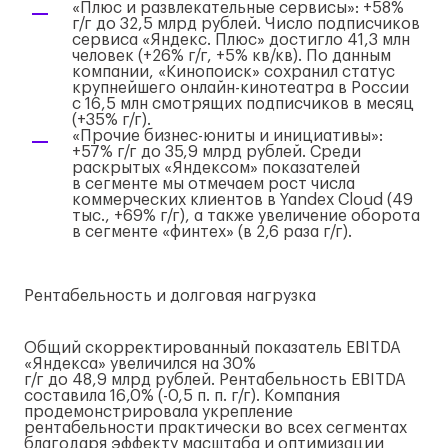
«Плюс и развлекательные сервисы»: +58%
г/г
до 32,5 млрд рублей. Число подписчиков
сервиса «Яндекс. Плюс» достигло 41,3 млн
человек (+26%
г/г
, +5% кв/кв). По данным
компании, «Кинопоиск» сохранил статус
крупнейшего
онлайн-кинотеатра
в России
с 16,5 млн смотрящих подписчиков в месяц
(+35%
г/г
).
«Прочие
бизнес-юниты
и инициативы»:
+57%
г/г
до 35,9 млрд рублей. Среди
раскрытых «Яндексом» показателей
в сегменте мы отмечаем рост числа
коммерческих клиентов в Yandex Cloud (49
тыс., +69%
г/г
), а также увеличение оборота
в сегменте «финтех» (в 2,6 раза
г/г
).
Рентабельность и долговая нагрузка
Общий скорректированный показатель EBITDA
«Яндекса» увеличился на 30%
г/г
до 48,9 млрд рублей. Рентабельность EBITDA
составила 16,0% (-0,5 п. п.
г/г
). Компания
продемонстрировала укрепление
рентабельности практически во всех сегментах
благодаря эффекту масштаба и оптимизации