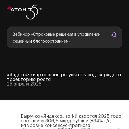
Вебинар «Страховые решения в управлении
семейным благосостоянием»
«Яндекс»: квартальные результаты подтверждают
траекторию роста
25 апреля 2025
Выручка «Яндекса» за
1-й
квартал 2025 года
составила 306,5 млрд рублей (+34%
г/г
,
на уровне
консенсус-прогноза