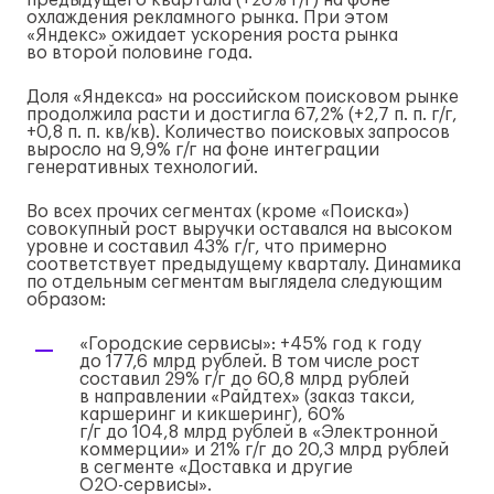
предыдущего квартала (+26%
г/г
) на фоне
охлаждения рекламного рынка. При этом
«Яндекс» ожидает ускорения роста рынка
во второй половине года.
Доля «Яндекса» на российском поисковом рынке
продолжила расти и достигла 67,2% (+2,7 п. п.
г/г
,
+0,8 п. п. кв/кв). Количество поисковых запросов
выросло на 9,9%
г/г
на фоне интеграции
генеративных технологий.
Во всех прочих сегментах (кроме «Поиска»)
совокупный рост выручки оставался на высоком
уровне и составил 43%
г/г
, что примерно
соответствует предыдущему кварталу. Динамика
по отдельным сегментам выглядела следующим
образом:
«Городские сервисы»: +45% год к году
до 177,6 млрд рублей. В том числе рост
составил 29%
г/г
до 60,8 млрд рублей
в направлении «Райдтех» (заказ такси,
каршеринг и кикшеринг), 60%
г/г
до 104,8 млрд рублей в «Электронной
коммерции» и 21%
г/г
до 20,3 млрд рублей
в сегменте «Доставка и другие
О2О-сервисы
».