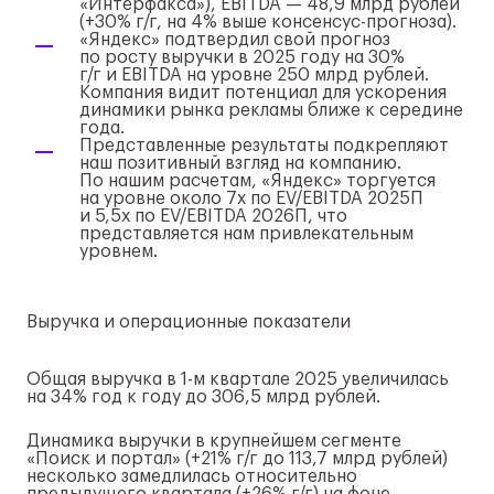
«Интерфакса»), EBITDA — 48,9 млрд рублей
(+30%
г/г
, на 4% выше
консенсус-прогноза
).
«Яндекс» подтвердил свой прогноз
по росту выручки в 2025 году на 30%
г/г
и EBITDA на уровне 250 млрд рублей.
Компания видит потенциал для ускорения
динамики рынка рекламы ближе к середине
года.
Представленные результаты подкрепляют
наш позитивный взгляд на компанию.
По нашим расчетам, «Яндекс» торгуется
на уровне около 7x по EV/EBITDA 2025П
и 5,5x по EV/EBITDA 2026П, что
представляется нам привлекательным
уровнем.
Выручка и операционные показатели
Общая выручка в
1-м
квартале 2025 увеличилась
на 34% год к году до 306,5 млрд рублей.
Динамика выручки в крупнейшем сегменте
«Поиск и портал» (+21%
г/г
до 113,7 млрд рублей)
несколько замедлилась относительно