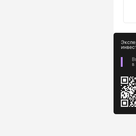
Экспе
инвес
В
в