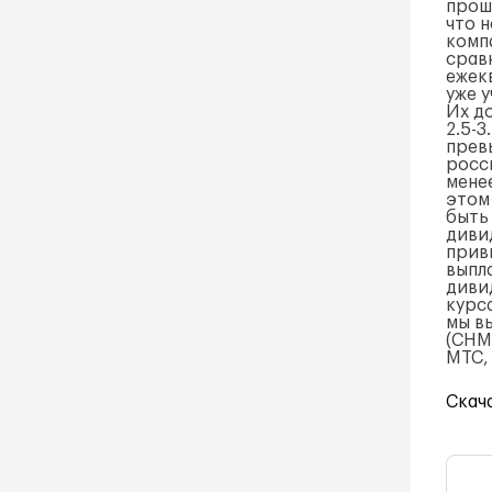
проше
что н
комп
срав
ежек
уже 
Их д
2.5-3
прев
росс
менее
этом
быть
диви
прив
выпл
диви
курс
мы в
(CHM
МТС,
Скач