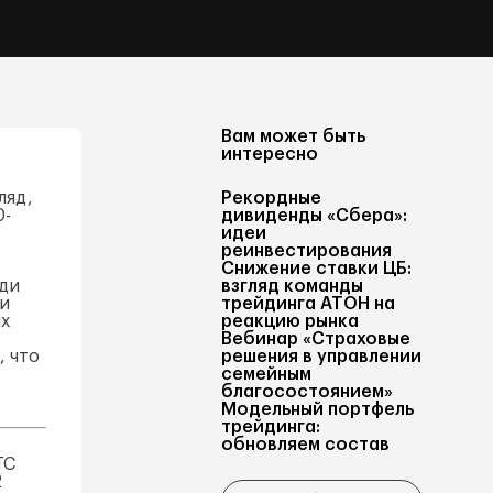
Вам может быть
интересно
ляд,
Рекордные
0-
дивиденды «Сбера»:
идеи
реинвестирования
Снижение ставки ЦБ:
еди
взгляд команды
ри
трейдинга АТОН на
ых
реакцию рынка
Вебинар «Страховые
, что
решения в управлении
семейным
благосостоянием»
Модельный портфель
трейдинга:
обновляем состав
ТС
2