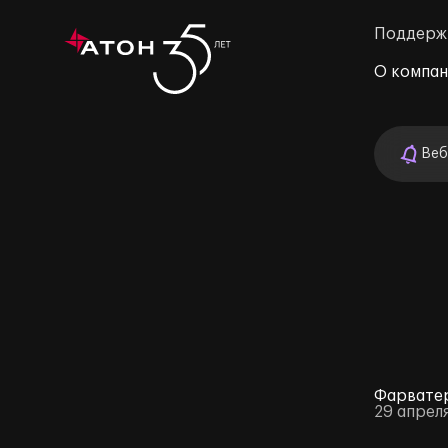
Поддерж
О компа
Веб
м»
Фарватер
29 апрел