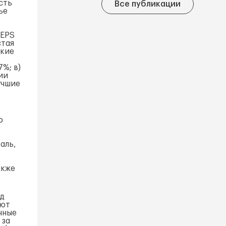
сть
Все публикации
ье
 EPS
стая
ские
%; в)
ии
учшие
о
аль,
акже
од
ают
чные
 за