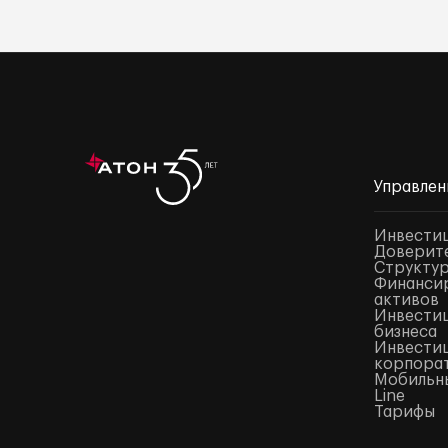
Управлен
Инвести
Доверите
Структур
Финансир
активов
Инвестиц
бизнеса
Инвестиц
корпора
Мобильны
Line
Тарифы