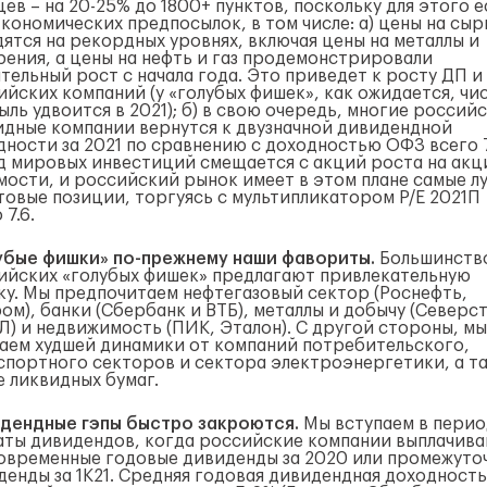
ев – на 20-25% до 1800+ пунктов, поскольку для этого е
экономических предпосылок, в том числе: а) цены на сыр
дятся на рекордных уровнях, включая цены на металлы и
рения, а цены на нефть и газ продемонстрировали
тельный рост с начала года. Это приведет к росту ДП и
ийских компаний (у «голубых фишек», как ожидается, чи
ль удвоится в 2021); б) в свою очередь, многие россий
идные компании вернутся к двузначной дивидендной
дности за 2021 по сравнению с доходностью ОФЗ всего 7
д мировых инвестиций смещается с акций роста на акц
мости, и российский рынок имеет в этом плане самые л
товые позиции, торгуясь с мультипликатором P/E 2021П
 7.6.
убые фишки» по-прежнему наши фавориты.
Большинств
ийских «голубых фишек» предлагают привлекательную
ку. Мы предпочитаем нефтегазовый сектор (Роснефть,
ом), банки (Сбербанк и ВТБ), металлы и добычу (Северст
Л) и недвижимость (ПИК, Эталон). C другой стороны, мы
аем худшей динамики от компаний потребительского,
спортного секторов и сектора электроэнергетики, а т
е ликвидных бумаг.
дендные гэпы быстро закроются.
Мы вступаем в пери
аты дивидендов, когда российские компании выплачив
овременные годовые дивиденды за 2020 или промежуто
денды за 1К21. Средняя годовая дивидендная доходность