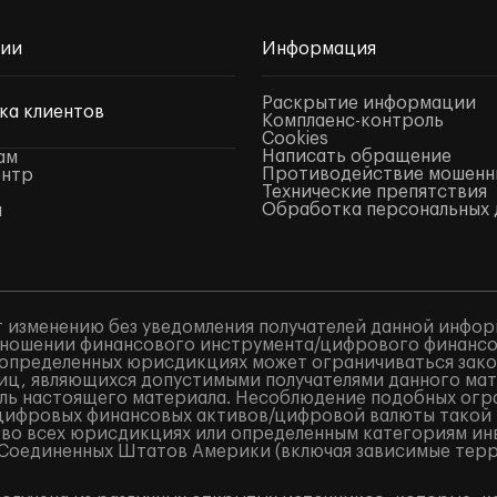
нии
Информация
Раскрытие информации
ка клиентов
Комплаенс-контроль
Cookies
Написать обращение
ам
Противодействие мошенн
ентр
Технические препятствия
Обработка персональных 
ы
 изменению без уведомления получателей данной инфор
ношении финансового инструмента/цифрового финансово
в определенных юрисдикциях может ограничиваться закон
лиц, являющихся допустимыми получателями данного ма
ель настоящего материала. Несоблюдение подобных огр
/цифровых финансовых активов/цифровой валюты такой
 во всех юрисдикциях или определенным категориям ин
и Соединенных Штатов Америки (включая зависимые терр