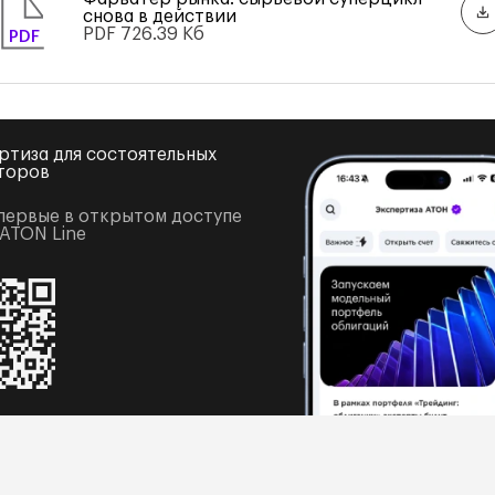
снова в действии
PDF
726.39 Кб
PDF
ртиза для состоятельных
торов
первые в открытом доступе
 ATON Line