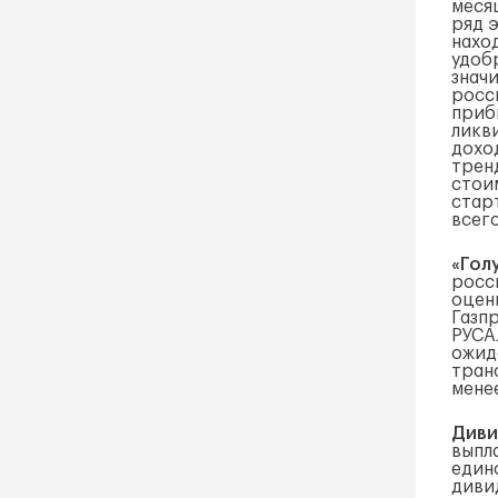
месяц
ряд 
нахо
удоб
значи
росс
прибы
ликв
дохо
трен
стои
стар
всего
«Гол
росс
оцен
Газпр
РУСА
ожид
тран
мене
Диви
выпл
един
диви