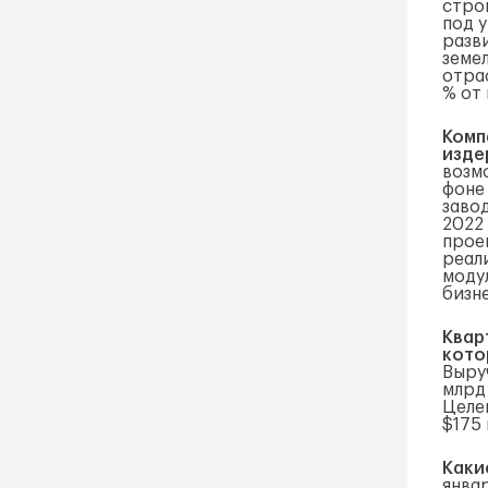
стро
под у
разв
земел
отра
% от 
Комп
изде
возм
фоне
заво
2022
проек
реали
моду
бизне
Квар
кото
Выруч
млрд
Целе
$175 
Каки
янва