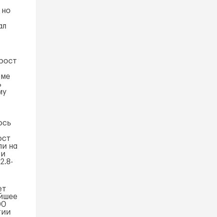
 но
ал
рост
оме
ь
му
ось
ост
ли на
 и
2.8-
ет
ейшее
00
гии