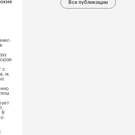
сокие
Все публикации
знес-
е
.
азу
торая
.
 с
. м.
За
енно
уппы
рует
т.
 В
го
с