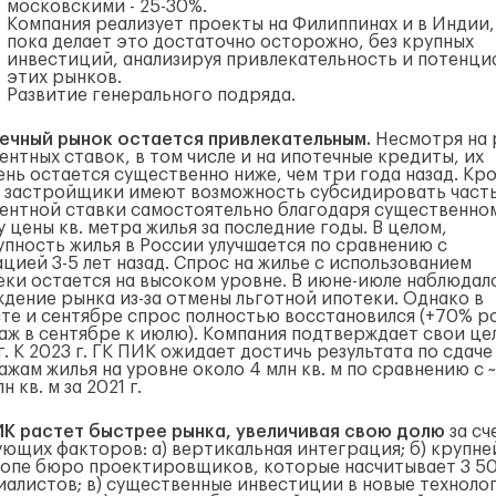
московскими - 25-30%.
Компания реализует проекты на Филиппинах и в Индии,
пока делает это достаточно осторожно, без крупных
инвестиций, анализируя привлекательность и потенци
этих рынков.
Развитие генерального подряда.
ечный рынок остается привлекательным.
Несмотря на 
ентных ставок, в том числе и на ипотечные кредиты, их
ень остается существенно ниже, чем три года назад. Кр
, застройщики имеют возможность субсидировать част
ентной ставки самостоятельно благодаря существенно
 цены кв. метра жилья за последние годы. В целом,
упность жилья в России улучшается по сравнению с
цией 3-5 лет назад. Спрос на жилье с использованием
еки остается на высоком уровне.
В июне-июле наблюдал
ждение рынка из-за отмены льготной ипотеки. Однако в
сте и сентябре спрос полностью восстановился (+70% р
аж в сентябре к июлю). Компания подтверждает свои це
г. К 2023 г. ГК ПИК ожидает достичь результата по сдаче
жам жилья на уровне около 4 млн кв. м по сравнению с ~
лн кв. м за 2021 г.
ИК растет быстрее рынка, увеличивая свою долю
за сч
ующих факторов: а) вертикальная интеграция; б) крупн
ропе бюро проектировщиков, которые насчитывает 3 5
иалистов; в) существенные инвестиции в новые техноло