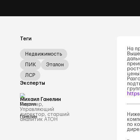
Теги
На п
Выше
Недвижимость
даль
преи
ПИК
Эталон
рост
цены
ЛСР
Разг
Эксперты
подт
груп
https
Михаил Ганелин
Партнер,
Управляющий
директор, старший
Ниже
аналитик АТОН
комп
по к
дире