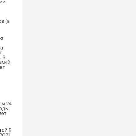
ии,
в (в
ию
на
т
. В
новый
ует
ем 24
оды.
яет
ода?
В
2021