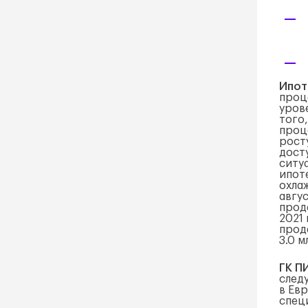
Ипот
проц
уров
того
проц
росту
дост
ситуа
ипот
охла
авгу
прод
2021 
прода
3.0 м
ГК П
след
в Ев
спец