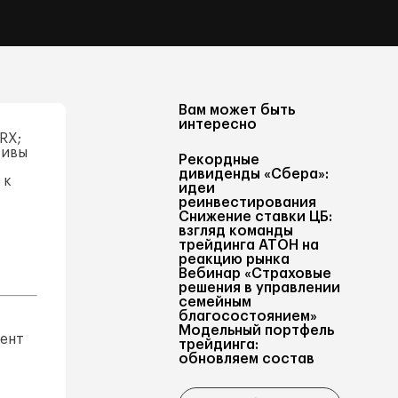
Вам может быть
интересно
RX;
тивы
Рекордные
дивиденды «Сбера»:
 к
идеи
,
реинвестирования
Снижение ставки ЦБ:
взгляд команды
трейдинга АТОН на
реакцию рынка
Вебинар «Страховые
решения в управлении
семейным
благосостоянием»
Модельный портфель
дент
трейдинга:
обновляем состав