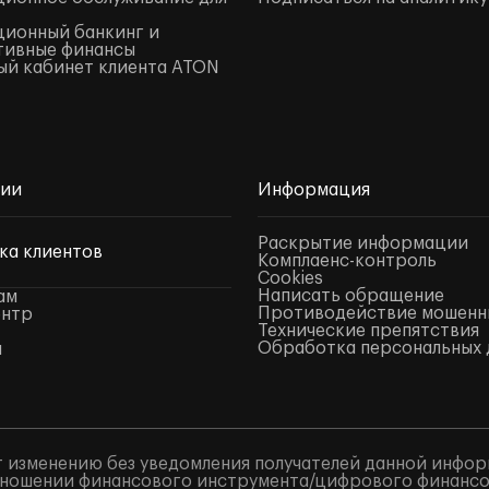
ионный банкинг и
тивные финансы
й кабинет клиента ATON
нии
Информация
Раскрытие информации
ка клиентов
Комплаенс-контроль
Cookies
Написать обращение
ам
Противодействие мошенн
ентр
Технические препятствия
Обработка персональных 
ы
 изменению без уведомления получателей данной инфор
ношении финансового инструмента/цифрового финансово