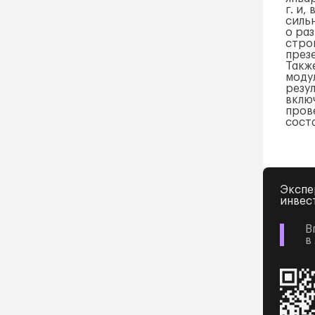
г. и,
силь
о ра
стро
през
Такж
моду
резу
включ
пров
соста
Экспе
инвес
В
в