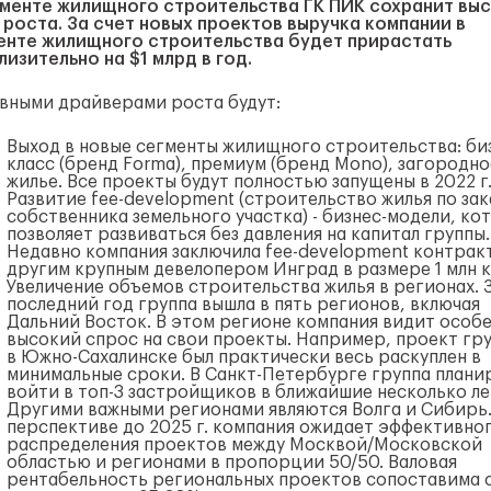
гменте жилищного строительства ГК ПИК сохранит вы
 роста. За счет новых проектов выручка компании в
енте жилищного строительства будет прирастать
лизительно на $1 млрд в год.
вными драйверами роста будут:
Выход в новые сегменты жилищного строительства
: би
класс (бренд Forma), премиум (бренд Mono), загородно
жилье. Все проекты будут полностью запущены в 2022 г
Развитие fee-development
(строительство жилья по зак
собственника земельного участка) - бизнес-модели, ко
позволяет развиваться без давления на капитал группы
Недавно компания заключила fee-development контракт
другим крупным девелопером Инград в размере 1 млн кв
Увеличение объемов строительства жилья в регионах.
последний год группа вышла в пять регионов, включая
Дальний Восток. В этом регионе компания видит особ
высокий спрос на свои проекты. Например, проект гр
в Южно-Сахалинске был практически весь раскуплен в
минимальные сроки. В Санкт-Петербурге группа плани
войти в топ-3 застройщиков в ближайшие несколько ле
Другими важными регионами являются Волга и Сибирь.
перспективе до 2025 г. компания ожидает эффективно
распределения проектов между Москвой/Московской
областью и регионами в пропорции 50/50. Валовая
рентабельность региональных проектов сопоставима 