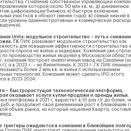
ительства; г) наличие собственной управляющей компан
правлением которой около 50 млн кв. м.; д) динамичное
итие цифровизации бизнеса; е) быстрое включение
ьных участков в оборот (менее года); ж) самый низкий в
сли уровень административных и коммерческих расходо
выручки).
ания Units: модульное строительство – путь к снижен
ржек. ГК
ПИК развивает модульное строительство как
ожность для повышения эффективности строительства 
 роста спроса на жилье и издержек. Компания уже строи
д по производству жилых модулей в Московской области
 г. компания построит аналогичный завод на Сахалине (
т), а в 2023 г. – на Филиппинах. К 2023 г. ГК ПИК планир
зовывать более 2 млн кв. м жилья с использованием
льных технологий. Компания может сделать IPO этого
са в 2023-2024.
та – быстрорастущая технологическая платформа,
рая оказывает услуги купли-продажи и аренды жилья.
ка платформы в 2021 г. вырастет в 10 раз г/г до более, ч
 руб. и продолжит свой динамичный рост в ближайшие г
вой объем рынка, на который нацелена Кварта, составл
млрд.
е триггеры ожидаются в компании в ближайшие полг
ре Группа ПИК представит операционные результаты за 