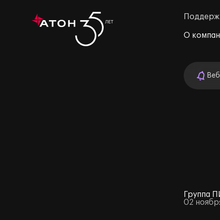
Поддерж
О компа
Веб
м»
Группа П
02 ноябр