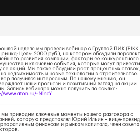
рошлой неделе мы провели вебинар с Группой ПИК (PIKK 
 рынка; Цель: 2000 руб.), на котором обсудили перспек
нейшего развития компании, факторы ее конкурентного
мущества и ключевые события, которые могут привести
у ее акций. Мы также обсудили рост процентных ставок
 на недвижимость и новые технологии в строительстве.
овор получился интересным. По нашему мнению, он
верждает наши прогнозы и позитивный взгляд на акции
пы. Запись вебинара можно получить по ссылке:
://www.aton.ru/~NlncY
 мы приводим ключевые моменты нашего разговора с
анией, которую представлял Юрий Ильин – вице-прези
орпоративным финансам и рынкам капитала, член совета
кторов.