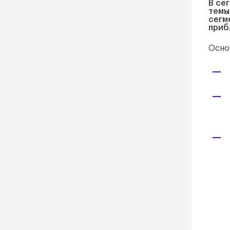
В се
темы
сегм
приб
Осно