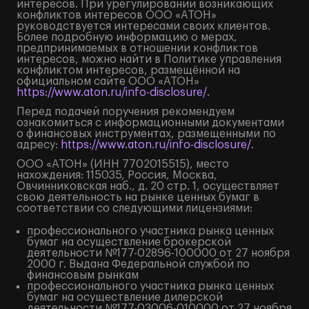
интересов. При урегулировании возникающих
конфликтов интересов ООО «АТОН»
руководствуется интересами своих клиентов.
Более подробную информацию о мерах,
предпринимаемых в отношении конфликтов
интересов, можно найти в Политике управления
конфликтом интересов, размещённой на
официальном сайте ООО «АТОН»
https://www.aton.ru/info-disclosure/
.
Перед подачей поручения рекомендуем
ознакомиться с информационными документами
о финансовых инструментах, размещенными по
адресу:
https://www.aton.ru/info-disclosure/
.
ООО «АТОН» (ИНН 7702015515), место
нахождения: 115035, Россия, Москва,
Овчинниковская наб., д. 20 стр. 1, осуществляет
свою деятельность на рынке ценных бумаг в
соответствии со следующими лицензиями:
профессионального участника рынка ценных
бумаг на осуществление брокерской
деятельности №177-02896-100000 от 27 ноября
2000 г. Выдана Федеральной службой по
финансовым рынкам
профессионального участника рынка ценных
бумаг на осуществление дилерской
деятельности №177-03006-010000 от 27 ноября