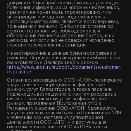
документа были приложены разумные усилия для
получения информации из надежных источников,
при этом не может быть гарантировано, что
информация или оценки, содержащиеся в
настоящем материале, являются достоверными,
точными или полными. Он был подготовлен со
всей осторожностью, соблюдаемой для
обеспечения точности изложения фактов, и ни
целиком, ни частично не содержит намеренно
неверно изложенной информации.
Инвестирование в ценные бумаги сопряжено с
рисками. Перед принятием решения обязательно
ознакомьтесь с Декларацией о рисках:
https://www.aton.ru/support/documents/customer-
regulating/
Ставки вознаграждения ООО «АТОН» за оказание
услуг в связи с операциями на финансовых
рынках, услуг Депозитария, а также перечень
подлежащих возмещению клиентом расходов в
связи с оказанием ему услуг на финансовых
рынках, приведены в Приложении №23 к
Регламенту оказания ООО «АТОН» брокерских
услуг на рынках ценных бумаг и Приложении №19
к Условиям осуществления депозитарной
деятельности ООО «АТОН» и доступны для
ознакомления на сайте ООО «АТОН» в сети