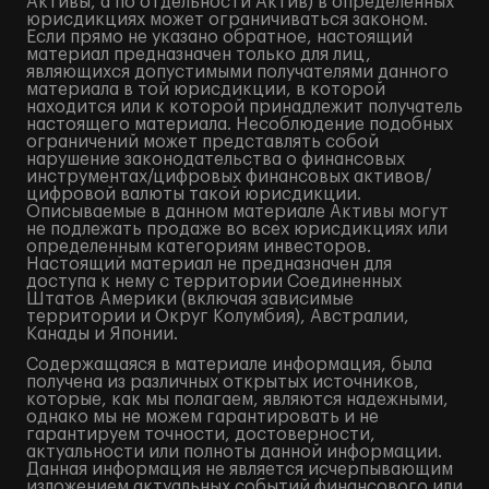
Активы, а по отдельности Актив) в определенных
юрисдикциях может ограничиваться законом.
Если прямо не указано обратное, настоящий
материал предназначен только для лиц,
являющихся допустимыми получателями данного
материала в той юрисдикции, в которой
находится или к которой принадлежит получатель
настоящего материала. Несоблюдение подобных
ограничений может представлять собой
нарушение законодательства о финансовых
инструментах/цифровых финансовых активов/
цифровой валюты такой юрисдикции.
Описываемые в данном материале Активы могут
не подлежать продаже во всех юрисдикциях или
определенным категориям инвесторов.
Настоящий материал не предназначен для
доступа к нему с территории Соединенных
Штатов Америки (включая зависимые
территории и Округ Колумбия), Австралии,
Канады и Японии.
Содержащаяся в материале информация, была
получена из различных открытых источников,
которые, как мы полагаем, являются надежными,
однако мы не можем гарантировать и не
гарантируем точности, достоверности,
актуальности или полноты данной информации.
Данная информация не является исчерпывающим
изложением актуальных событий финансового или