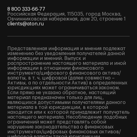
8 800 333-66-77
Российская Федерация, 115035, город Москва,
Овчинниковская набережная, дом 20, строение 1
clients@aton.ru
Представленная информация и мнения подлежат
изменению без уведомления получателей данной
информации и мнений. Выпуск и
распространение настоящего материала и иной
информации в отношении финансового
инструмента/цифрового финансового актива/
валюты, в т. ч. цифровой (далее совместно –
Активы, а по отдельности Актив) в определенных
юрисдикциях может ограничиваться законом.
Если прямо не указано обратное, настоящий
материал предназначен только для лиц,
являющихся допустимыми получателями данного
материала в той юрисдикции, в которой
находится или к которой принадлежит получатель
настоящего материала. Несоблюдение подобных
ограничений может представлять собой
нарушение законодательства о финансовых
инструментах/цифровых финансовых активов/
цифровой валюты такой юрисдикции.