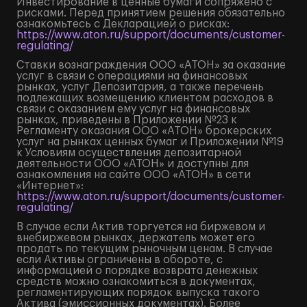
Инвестирование в ценные бумаги сопряжено с
рисками. Перед принятием решения обязательно
ознакомьтесь с Декларацией о рисках:
https://www.aton.ru/support/documents/customer-
regulating/
Ставки вознаграждения ООО «АТОН» за оказание
услуг в связи с операциями на финансовых
рынках, услуг Депозитария, а также перечень
подлежащих возмещению клиентом расходов в
связи с оказанием ему услуг на финансовых
рынках, приведены в Приложении №23 к
Регламенту оказания ООО «АТОН» брокерских
услуг на рынках ценных бумаг и Приложении №19
к Условиям осуществления депозитарной
деятельности ООО «АТОН» и доступны для
ознакомления на сайте ООО «АТОН» в сети
«Интернет»:
https://www.aton.ru/support/documents/customer-
regulating/
В случае если Актив торгуется на биржевом и
внебиржевом рынках, держатель может его
продать по текущим рыночным ценам. В случае
если Активы ограничены в обороте, с
информацией о порядке возврата денежных
средств можно ознакомиться в документах,
регламентирующих порядок выпуска такого
Актива (эмиссионных документах). Более