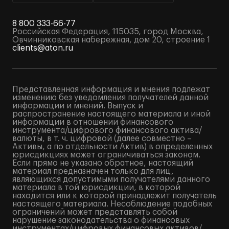
8 800 333-66-77
Российская Федерация, 115035, город Москва,
Овчинниковская набережная, дом 20, строение 1
clients@aton.ru
Представленная информация и мнения подлежат
изменению без уведомления получателей данной
информации и мнений. Выпуск и
распространение настоящего материала и иной
информации в отношении финансового
инструмента/цифрового финансового актива/
валюты, в т. ч. цифровой (далее совместно –
Активы, а по отдельности Актив) в определенных
юрисдикциях может ограничиваться законом.
Если прямо не указано обратное, настоящий
материал предназначен только для лиц,
являющихся допустимыми получателями данного
материала в той юрисдикции, в которой
находится или к которой принадлежит получатель
настоящего материала. Несоблюдение подобных
ограничений может представлять собой
нарушение законодательства о финансовых
инструментах/цифровых финансовых активов/