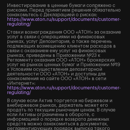
Инвестирование в ценные бумаги сопряжено с
рисками. Перед принятием решения обязательно
ознакомьтесь с Декларацией о рисках:
https://www.aton.ru/support/documents/customer-
regulating/
Ставки вознаграждения ООО «АТОН» за оказание
услуг в связи с операциями на финансовых
рынках, услуг Депозитария, а также перечень
подлежащих возмещению клиентом расходов в
связи с оказанием ему услуг на финансовых
рынках, приведены в Приложении №23 к
Регламенту оказания ООО «АТОН» брокерских
услуг на рынках ценных бумаг и Приложении №19
к Условиям осуществления депозитарной
деятельности ООО «АТОН» и доступны для
ознакомления на сайте ООО «АТОН» в сети
«Интернет»:
https://www.aton.ru/support/documents/customer-
regulating/
В случае если Актив торгуется на биржевом и
внебиржевом рынках, держатель может его
продать по текущим рыночным ценам. В случае
если Активы ограничены в обороте, с
информацией о порядке возврата денежных
средств можно ознакомиться в документах,
регламентирующих порядок выпуска такого