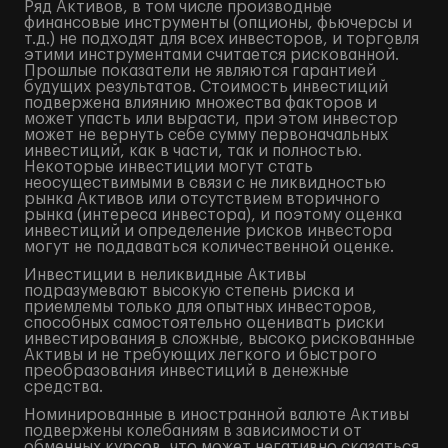
Ряд Активов, в том числе производные
финансовые инструменты (опционы, фьючерсы и
т.д.) не подходят для всех инвесторов, и торговля
этими инструментами считается рискованной.
Прошлые показатели не являются гарантией
будущих результатов. Стоимость инвестиций
подвержена влиянию множества факторов и
может упасть или вырасти, при этом инвестор
может не вернуть себе сумму первоначальных
инвестиций, как в части, так и полностью.
Некоторые инвестиции могут стать
неосуществимыми в связи с не ликвидностью
рынка Активов или отсутствием вторичного
рынка (интереса инвестора), и поэтому оценка
инвестиций и определение рисков инвестора
могут не поддаваться количественной оценке.
Инвестиции в неликвидные Активы
подразумевают высокую степень риска и
приемлемы только для опытных инвесторов,
способных самостоятельно оценивать риски
инвестирования в сложные, высоко рискованные
Активы и не требующих легкого и быстрого
преобразования инвестиций в денежные
средства.
Номинированные в иностранной валюте Активы
подвержены колебаниям в зависимости от
обменных курсов, что может негативно сказаться