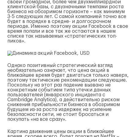
своей громадной, более чем двухмиллиардной
клиентской базы, с двузначными темпами роста
бизнеса на обозримом горизонте – как минимум
3-5 следующих лет. С самой компанией точно все
будет в порядке в средне- и долгосрочном
периоде. Именно поэтому акции Facebook в свое
время попали и все так же остаются в нашем
списке так называемых «стратегических топ-
пиков».
Однако позитивный стратегический взгляд
необязательно означает, что цена акций в
ближайшее время будет двигаться только наверх,
поэтому тактические рекомендации следующие.
Поскольку на этот раз падение вызвано не
конкретным событием типа утечки данных
пользователей (январского инцидента с
Cambridge Analytica), а действительно риском
снижения прибыльности бизнеса в обозримом
будущем из-за роста издержек на усиление
безопасности сети, не стоит бросаться и
покупать «на все сразу».
Картина движения цены акции в ближайшее
время, скорее всего, будет похожа на Netflix –