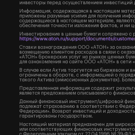
инвесторы перед осуществлением инвестиций 
Информация, содержащаяся в настоящем матери
приложены разумные усилия для получения инфо
содержащиеся в настоящем материале, являютс
обеспечения точности изложения фактов, и ни 
Инвестирование в ценные бумаги сопряжено с 
https://www.aton.ru/support/documents/customer
Ставки вознаграждения ООО «АТОН» за оказание
возмещению клиентом расходов в связи с оказа
«АТОН» брокерских услуг на рынках ценных бу
для ознакомления на сайте ООО «АТОН» в сети 
В случае если Актив торгуется на биржевом и 
ограничены в обороте, с информацией о поряд
такого Актива (эмиссионных документах). Боле
Представленная информация содержит результа
является предложением описываемого финансов
Данный финансовый инструмент/цифровой финанс
подлежат страхованию в соответствии с Федера
Федерации». Возврат инвестиций и доходность
гарантированы государством.
Настоящий материал предназначен для широког
или соответствующих финансовых инструментов
с Федеральным законом от 22.04.1996 № 39-ФЗ 