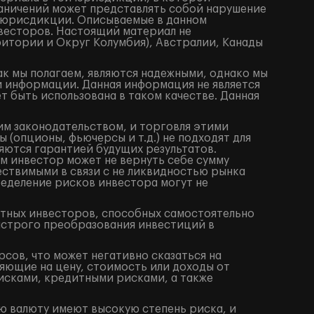
аничений может представлять собой нарушение
 юрисдикции. Описываемые в данном
весторов. Настоящий материал не
итории и Округ Колумбия), Австралии, Канады
ак мы полагаем, являются надежными, однако мы
й информации. Данная информация не является
 быть использована в таком качестве. Данная
им законодательством, и торговля этими
(опционы, фьючерсы и т.д.) не подходят для
яются гарантией будущих результатов.
м инвестор может не вернуть себе сумму
ествимыми в связи с не ликвидностью рынка
ределение рисков инвестора могут не
ытных инвесторов, способных самостоятельно
ыстрого преобразования инвестиций в
сов, что может негативно сказаться на
яющие на цену, стоимость или доходы от
исками, кредитными рисками, а также
ю валюту имеют высокую степень риска, и