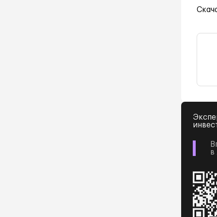
Скач
Экспе
инвес
В
в