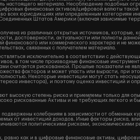
ель настоящего материала. Несоблюдение подобных огр
/цифровых финансовых активов/цифровой валюты такой
 во всех юрисдикциях или определенным категориям ин
и Соединенных Штатов Америки (включая зависимые терр
лучена из различных открытых источников, которые, к
ости, достоверности, актуальности или полноты данно
 финансового или коммерческого характера и не может
ельствах, связанных с получателем материала.
ествляться исключительно в соответствии с действующ
ивов, в том числе производные финансовые инструменты 
ами считается рискованной. Прошлые показатели не явл
жества факторов и может упасть или вырасти, при это
и полностью. Некоторые инвестиции могут стать неосущ
тереса инвестора), и поэтому оценка инвестиций и оп
ют высокую степень риска и приемлемы только для оп
ысоко рискованные Активы и не требующих легкого и б
подвержены колебаниям в зависимости от обменных кур
аемых от инвестиций доходов. Иные факторы риска, вли
аничиваются политическими рисками, экономическими р
, равно как и в цифровые финансовые активы, цифрову