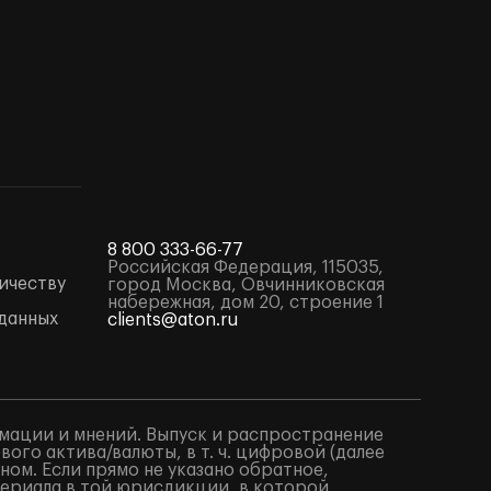
8 800 333-66-77
Российская Федерация, 115035,
ичеству
город Москва, Овчинниковская
набережная, дом 20, строение 1
данных
clients@aton.ru
мации и мнений. Выпуск и распространение
го актива/валюты, в т. ч. цифровой (далее
ом. Если прямо не указано обратное,
териала в той юрисдикции, в которой