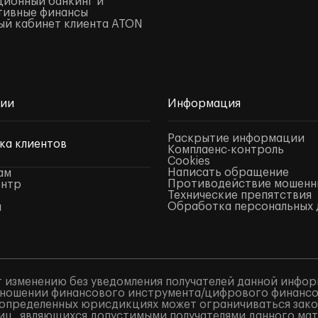
ионный банкинг и
тивные финансы
й кабинет клиента ATON
нии
Информация
Раскрытие информации
ка клиентов
Комплаенс-контроль
Cookies
Написать обращение
ам
Противодействие мошенн
ентр
Технические препятствия
Обработка персональных 
ы
 изменению без уведомления получателей данной инфор
ношении финансового инструмента/цифрового финансово
в определенных юрисдикциях может ограничиваться закон
лиц, являющихся допустимыми получателями данного ма