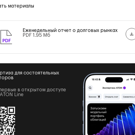
ать материалы
Еженедельный отчет о долговых рынках
PDF
1.95 Мб
PDF
ртиза для состоятельных
торов
первые в открытом доступе
 ATON Line