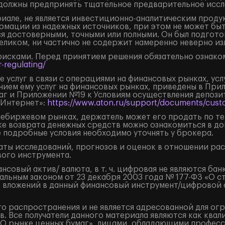
должны предпринять тщательное предварительное иссл
але, не является инвестиционно-аналитическим продук
рмации из надежных источников, при этом не может бы
я достоверными, точными или полными. Он был подгото
целиком, ни частично не содержит намеренно неверно 
рисками. Перед принятием решения обязательно ознаком
-regulating/
 услуг в связи с операциями на финансовых рынках, ус
нием ему услуг на финансовых рынках, приведены в Пр
маг и Приложении №19 к Условиям осуществления депоз
«Интернет»:
https://www.aton.ru/support/documents/custo
внебиржевом рынках, держатель может его продать по т
ке возврата денежных средств можно ознакомиться в д
е подробные условия необходимо уточнять у брокера.
ты исследований, прогнозов и оценок в отношении ра
ого инструмента.
овый актив/ валюта, в т. ч. цифровая не являются бан
льным законом от 23 декабря 2003 года № 177-ФЗ «О с
 вложений в данный финансовый инструмент/цифровой фи
о распространения и не является адресованной для ог
. Все получатели данного материала являются как кв
«О рынке ценных бумаг», лицами, обладающими професс