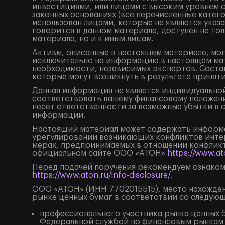
инвестициями, или лицами с высоким уровнем 
законных основаниях (все перечисленные катег
использован лицами, которые не являются ука
говорится в данном материале, доступен не тол
материала, но и к иным лицам.
Активы, описанные в настоящем материале, мог
исключительно на информацию в настоящем мат
необходимости, независимых экспертов. Состав
которые могут возникнуть в результате принят
Данная информация не является индивидуальной
соответствовать вашему финансовому положени
несет ответственности за возможные убытки в 
информации.
Настоящий материал может содержать информа
урегулировании возникающих конфликтов инте
мерах, предпринимаемых в отношении конфликт
официальном сайте ООО «АТОН»
https://www.ato
Перед подачей поручения рекомендуем ознаком
https://www.aton.ru/info-disclosure/
.
ООО «АТОН» (ИНН 7702015515), место нахождения
рынке ценных бумаг в соответствии со следую
профессионального участника рынка ценных б
Федеральной службой по финансовым рынкам