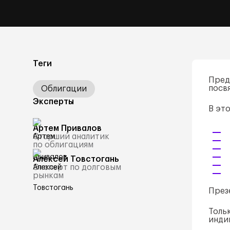
Теги
Пред
посв
Облигации
Эксперты
В это
Артем Привалов
Старший аналитик
по облигациям
Алексей Товстогань
Эксперт по долговым
рынкам
През
Толь
инди