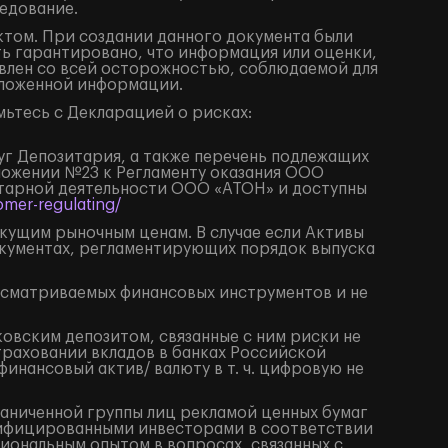
едование.
том. При создании данного документа были
ть гарантировано, что информация или оценки,
влен со всей осторожностью, соблюдаемой для
изложенной информации.
ьтесь с Декларацией о рисках:
луг Депозитария, а также перечень подлежащих
иложении №23 к Регламенту оказания ООО
итарной деятельности ООО «АТОН» и доступны
mer-regulating/
екущим рыночным ценам. В случае если Активы
окументах, регламентирующих порядок выпуска
ссматриваемых финансовых инструментов и не
ковским депозитом, связанные с ним риски не
траховании вкладов в банках Российской
нансовый актив/ валюту в т. ч. цифровую не
раниченной группы лиц рекламой ценных бумаг
алифицированными инвесторами в соответствии
иональным опытом в вопросах, связанных с