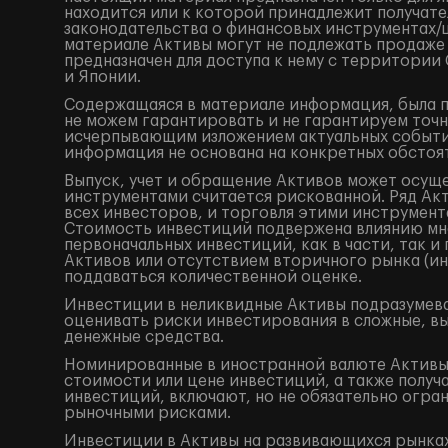
находится или к которой принадлежит получат
законодательства о финансовых инструментах
материале Активы могут не подлежать продаже
предназначен для доступа к нему с территори
и Японии.
Содержащаяся в материале информация, была по
не можем гарантировать и не гарантируем точн
исчерпывающим изложением актуальных событий
информация не основана на конкретных обстоят
Выпуск, учет и обращение Активов может осущ
инструментами считается рискованной. Ряд Акт
всех инвесторов, и торговля этими инструмент
Стоимость инвестиций подвержена влиянию мно
первоначальных инвестиций, как в части, так 
Активов или отсутствием вторичного рынка (ин
поддаваться количественной оценке.
Инвестиции в неликвидные Активы подразумева
оценивать риски инвестирования в сложные, в
денежные средства.
Номинированные в иностранной валюте Активы 
стоимости или цене инвестиций, а также получ
инвестиций, включают, но не обязательно огр
рыночными рисками.
Инвестиции в Активы на развивающихся рынках