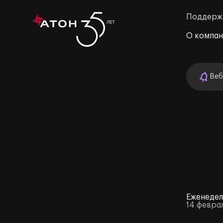
Поддерж
О компа
Веб
м»
Еженедел
14 февра