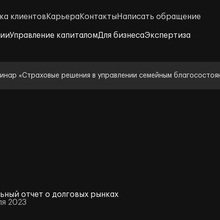
ка клиентов
Карьера
Контакты
Написать обращение
нии
Управление капиталом
Для бизнеса
Экспертиза
инар «Страховые решения в управлении семейным благосостоя
ьный отчет о долговых рынках
ля 2023