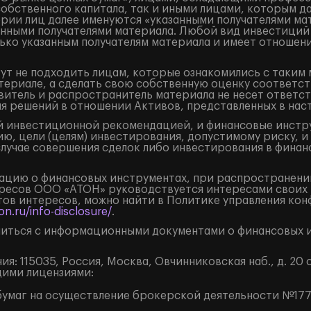
собственного капитала, так и иными лицами, которым д
ории лиц далее именуются «указанными получателями ма
занными получателями материала. Любой вид инвестиций
ько указанным получателям материала и имеет отношени
ут не подходить лицам, которые ознакомились с таким 
ериале, а сделать свою собственную оценку соответст
итель и распространитель материала не несет ответст
ия решений в отношении Активов, представленных в на
 инвестиционной рекомендацией, и финансовые инструм
ю, цели (целям) инвестирования, допустимому риску, и
случае совершения сделок либо инвестирования в финан
цию о финансовых инструментах, при распространении
ресов ООО «АТОН» руководствуется интересами своих 
ов интересов, можно найти в Политике управления кон
n.ru/info-disclosure/
.
иться с информационными документами о финансовых и
: 115035, Россия, Москва, Овчинниковская наб., д. 20 с
щими лицензиями:
умаг на осуществление брокерской деятельности №177-