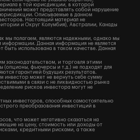
териала в той юрисдикции, в которой
аничений может представлять собой нарушение
 юрисдикции. Описываемые в данном
весторов. Настоящий материал не
итории и Округ Колумбия), Австралии, Канады
ак мы полагаем, являются надежными, однако мы
й информации. Данная информация не является
 быть использована в таком качестве. Данная
им законодательством, и торговля этими
(опционы, фьючерсы и т.д.) не подходят для
яются гарантией будущих результатов.
м инвестор может не вернуть себе сумму
ествимыми в связи с не ликвидностью рынка
ределение рисков инвестора могут не
ытных инвесторов, способных самостоятельно
ыстрого преобразования инвестиций в
сов, что может негативно сказаться на
яющие на цену, стоимость или доходы от
исками, кредитными рисками, а также