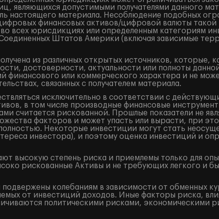
лиц, являющихся допустимыми получателями данного ма
ель настоящего материала. Несоблюдение подобных огр
/цифровых финансовых активов/цифровой валюты такой
 во всех юрисдикциях или определенным категориям ин
и Соединенных Штатов Америки (включая зависимые терр
лучена из различных открытых источников, которые, к
ости, достоверности, актуальности или полноты данно
 финансового или коммерческого характера и не может
ельствах, связанных с получателем материала.
ествляться исключительно в соответствии с действующ
ивов, в том числе производные финансовые инструменты 
ами считается рискованной. Прошлые показатели не явл
жества факторов и может упасть или вырасти, при это
и полностью. Некоторые инвестиции могут стать неосущ
тереса инвестора), и поэтому оценка инвестиций и оп
ют высокую степень риска и приемлемы только для оп
ысоко рискованные Активы и не требующих легкого и б
подвержены колебаниям в зависимости от обменных кур
аемых от инвестиций доходов. Иные факторы риска, вли
аничиваются политическими рисками, экономическими р