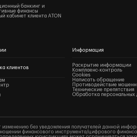
ионный банкинг и
тивные финансы
й кабинет клиента ATON
нии
Информация
Раскрытие информации
ка клиентов
Комплаенс-контроль
Cookies
Написать обращение
ам
Противодействие мошенн
ентр
Технические препятствия
Обработка персональных 
ы
 изменению без уведомления получателей данной инфор
ношении финансового инструмента/цифрового финансово
в определенных юрисдикциях может ограничиваться закон