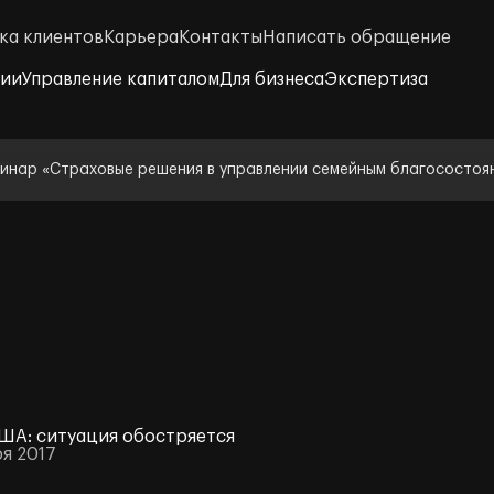
ка клиентов
Карьера
Контакты
Написать обращение
нии
Управление капиталом
Для бизнеса
Экспертиза
инар «Страховые решения в управлении семейным благосостоя
ША: ситуация обостряется
ря 2017