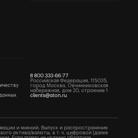
8 800 333-66-77
Российская Федерация, 115035,
ичеству
город Москва, Овчинниковская
набережная, дом 20, строение 1
данных
clients@aton.ru
мации и мнений. Выпуск и распространение
го актива/валюты, в т. ч. цифровой (далее
ом. Если прямо не указано обратное,