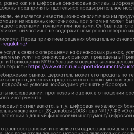
, равно как и в цифровые финансовые активы, цифрову
должны предпринять тщательное предварительное иссл
але, не является инвестиционно-аналитическим продук
рмации из надежных источников, при этом не может бы
я достоверными, точными или полными. Он был подгото
целиком, ни частично не содержит намеренно неверно 
рисками. Перед принятием решения обязательно ознаком
-regulating/
 услуг в связи с операциями на финансовых рынках, ус
нием ему услуг на финансовых рынках, приведены в Пр
маг и Приложении №19 к Условиям осуществления депоз
«Интернет»:
https://www.aton.ru/support/documents/custo
внебиржевом рынках, держатель может его продать по т
ке возврата денежных средств можно ознакомиться в д
е подробные условия необходимо уточнять у брокера.
ты исследований, прогнозов и оценок в отношении ра
ого инструмента.
овый актив/ валюта, в т. ч. цифровая не являются бан
льным законом от 23 декабря 2003 года № 177-ФЗ «О с
 вложений в данный финансовый инструмент/цифровой фи
о распространения и не является адресованной для ог
. Все получатели данного материала являются как кв