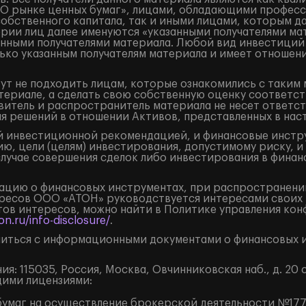
«О рынке ценных бумаг», лицами, обладающими професс
собственного капитала, так и иными лицами, которым д
ории лиц далее именуются «указанными получателями ма
занными получателями материала. Любой вид инвестиций
ько указанным получателям материала и имеет отношени
ут не подходить лицам, которые ознакомились с таким 
ериале, а сделать свою собственную оценку соответст
итель и распространитель материала не несет ответст
ия решений в отношении Активов, представленных в на
 инвестиционной рекомендацией, и финансовые инструм
ю, цели (целям) инвестирования, допустимому риску, и
случае совершения сделок либо инвестирования в финан
цию о финансовых инструментах, при распространении
ресов ООО «АТОН» руководствуется интересами своих 
ов интересов, можно найти в Политике управления кон
n.ru/info-disclosure/
.
иться с информационными документами о финансовых и
: 115035, Россия, Москва, Овчинниковская наб., д. 20 с
щими лицензиями:
умаг на осуществление брокерской деятельности №177-