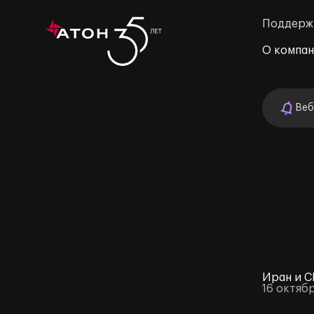
Поддерж
О компа
Веб
м»
Иран и С
16 октяб