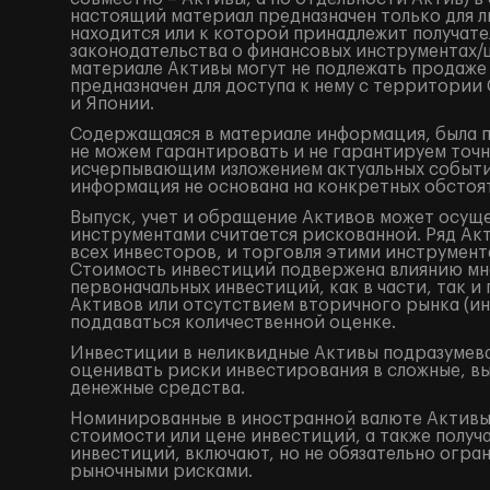
настоящий материал предназначен только для 
находится или к которой принадлежит получат
законодательства о финансовых инструментах
материале Активы могут не подлежать продаже
предназначен для доступа к нему с территори
и Японии.
Содержащаяся в материале информация, была по
не можем гарантировать и не гарантируем точн
исчерпывающим изложением актуальных событий
информация не основана на конкретных обстоят
Выпуск, учет и обращение Активов может осущ
инструментами считается рискованной. Ряд Акт
всех инвесторов, и торговля этими инструмент
Стоимость инвестиций подвержена влиянию мно
первоначальных инвестиций, как в части, так 
Активов или отсутствием вторичного рынка (ин
поддаваться количественной оценке.
Инвестиции в неликвидные Активы подразумева
оценивать риски инвестирования в сложные, в
денежные средства.
Номинированные в иностранной валюте Активы 
стоимости или цене инвестиций, а также получ
инвестиций, включают, но не обязательно огр
рыночными рисками.