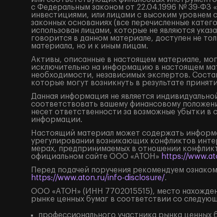
с Федеральным законом от 22.04.1996 № 39-ФЗ 
инвестициями, или лицами с высоким уровнем 
законных основаниях (все перечисленные катег
использован лицами, которые не являются ука
говорится в данном материале, доступен не тол
материала, но и к иным лицам.
Активы, описанные в настоящем материале, мог
исключительно на информацию в настоящем мат
необходимости, независимых экспертов. Состав
которые могут возникнуть в результате принят
Данная информация не является индивидуальной
соответствовать вашему финансовому положени
несет ответственности за возможные убытки в 
информации.
Настоящий материал может содержать информа
урегулировании возникающих конфликтов инте
мерах, предпринимаемых в отношении конфликт
официальном сайте ООО «АТОН»
https://www.ato
Перед подачей поручения рекомендуем ознаком
https://www.aton.ru/info-disclosure/
.
ООО «АТОН» (ИНН 7702015515), место нахождения
рынке ценных бумаг в соответствии со следую
профессионального участника рынка ценных б