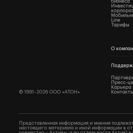
бизнеса
Инвестиц
корпора
Мобильны
Line
Тарифы
О компа
Поддерж
Партнер
Пресс-ц
Карьера
© 1991–2026 ООО «АТОН»
Контакт
Представленная информация и мнения подлежат
настоящего материала и иной информации в от
совместно – Активы, а по отдельности Актив) 