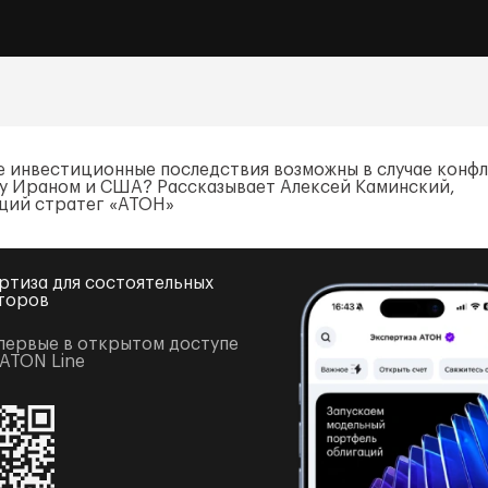
е инвестиционные последствия возможны в случае конф
у Ираном и США? Рассказывает Алексей Каминский,
щий стратег «АТОН»
ртиза для состоятельных
торов
первые в открытом доступе
 ATON Line