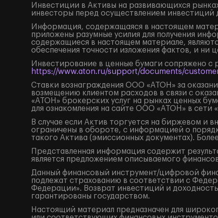
Инвестиции в Активы на развивающихся рынках
инвесторы перед осуществлением инвестиций 
Информация, содержащаяся в настоящем матери
приложены разумные усилия для получения инфо
содержащиеся в настоящем материале, являютс
обеспечения точности изложения фактов, и ни 
Инвестирование в ценные бумаги сопряжено с 
https://www.aton.ru/support/documents/customer
Ставки вознаграждения ООО «АТОН» за оказание
возмещению клиентом расходов в связи с оказа
«АТОН» брокерских услуг на рынках ценных бу
для ознакомления на сайте ООО «АТОН» в сети 
В случае если Актив торгуется на биржевом и 
ограничены в обороте, с информацией о поряд
такого Актива (эмиссионных документах). Боле
Представленная информация содержит результа
является предложением описываемого финансов
Данный финансовый инструмент/цифровой финанс
подлежат страхованию в соответствии с Федера
Федерации». Возврат инвестиций и доходность
гарантированы государством.
Настоящий материал предназначен для широког
или соответствующих финансовых инструментов