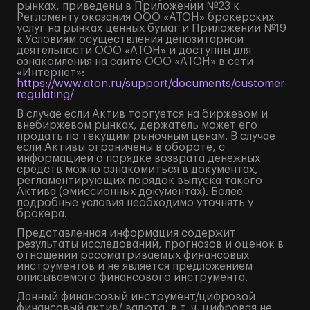
рынках, приведены в Приложении №23 к
Регламенту оказания ООО «АТОН» брокерских
услуг на рынках ценных бумаг и Приложении №19
к Условиям осуществления депозитарной
деятельности ООО «АТОН» и доступны для
ознакомления на сайте ООО «АТОН» в сети
«Интернет»:
https://www.aton.ru/support/documents/customer-
regulating/
В случае если Актив торгуется на биржевом и
внебиржевом рынках, держатель может его
продать по текущим рыночным ценам. В случае
если Активы ограничены в обороте, с
информацией о порядке возврата денежных
средств можно ознакомиться в документах,
регламентирующих порядок выпуска такого
Актива (эмиссионных документах). Более
подробные условия необходимо уточнять у
брокера.
Представленная информация содержит
результаты исследований, прогнозов и оценок в
отношении рассматриваемых финансовых
инструментов и не является предложением
описываемого финансового инструмента.
Данный финансовый инструмент/цифровой
финансовый актив/ валюта, в т. ч. цифровая не