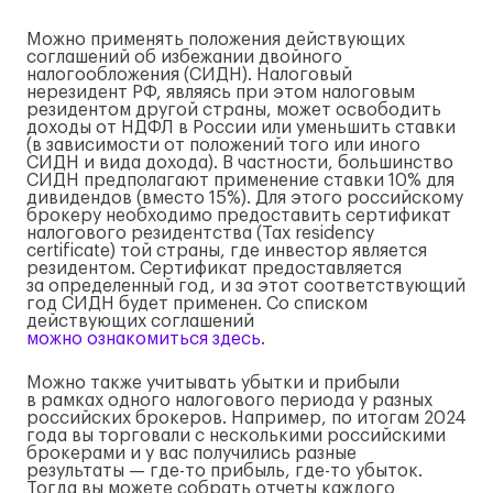
Можно применять положения действующих
соглашений об избежании двойного
налогообложения (СИДН). Налоговый
нерезидент РФ, являясь при этом налоговым
резидентом другой страны, может освободить
доходы от НДФЛ в России или уменьшить ставки
(в зависимости от положений того или иного
СИДН и вида дохода). В частности, большинство
СИДН предполагают применение ставки 10% для
дивидендов (вместо 15%). Для этого российскому
брокеру необходимо предоставить сертификат
налогового резидентства (Tax residency
certificate) той страны, где инвестор является
резидентом. Сертификат предоставляется
за определенный год, и за этот соответствующий
год СИДН будет применен. Со списком
действующих соглашений
можно ознакомиться здесь
.
Можно также учитывать убытки и прибыли
в рамках одного налогового периода у разных
российских брокеров. Например, по итогам 2024
года вы торговали с несколькими российскими
брокерами и у вас получились разные
результаты — где-то прибыль, где-то убыток.
Тогда вы можете собрать отчеты каждого