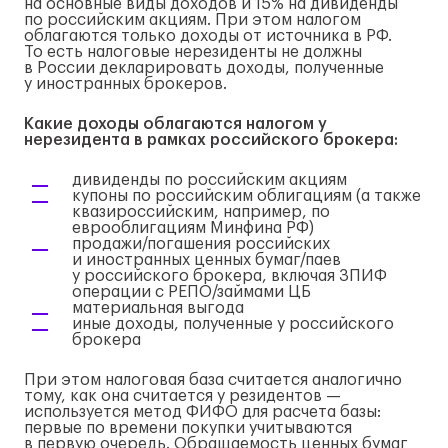
на основные виды доходов и 15% на дивиденды
по российским акциям. При этом налогом
облагаются только доходы от источника в РФ.
То есть налоговые нерезиденты не должны
в России декларировать доходы, полученные
у иностранных брокеров.
Какие доходы облагаются налогом у
нерезидента в рамках российского брокера:
дивиденды по российским акциям
купоны по российским облигациям (а также
квазироссийским, например, по
еврооблигациям Минфина РФ)
продажи/погашения российских
и иностранных ценных бумаг/паев
у российского брокера, включая ЗПИФ
операции с РЕПО/займами ЦБ
материальная выгода
иные доходы, полученные у российского
брокера
При этом налоговая база считается аналогично
тому, как она считается у резидентов —
используется метод ФИФО для расчета базы:
первые по времени покупки учитываются
в первую очередь. Обращаемость ценных бумаг