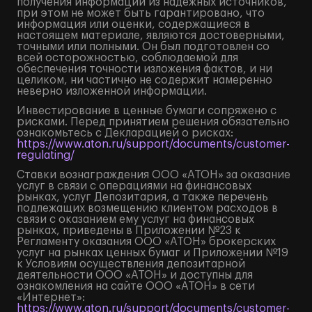
получения информации из надежных источников,
при этом не может быть гарантировано, что
информация или оценки, содержащиеся в
настоящем материале, являются достоверными,
точными или полными. Он был подготовлен со
всей осторожностью, соблюдаемой для
обеспечения точности изложения фактов, и ни
целиком, ни частично не содержит намеренно
неверно изложенной информации.
Инвестирование в ценные бумаги сопряжено с
рисками. Перед принятием решения обязательно
ознакомьтесь с Декларацией о рисках:
https://www.aton.ru/support/documents/customer-
regulating/
Ставки вознаграждения ООО «АТОН» за оказание
услуг в связи с операциями на финансовых
рынках, услуг Депозитария, а также перечень
подлежащих возмещению клиентом расходов в
связи с оказанием ему услуг на финансовых
рынках, приведены в Приложении №23 к
Регламенту оказания ООО «АТОН» брокерских
услуг на рынках ценных бумаг и Приложении №19
к Условиям осуществления депозитарной
деятельности ООО «АТОН» и доступны для
ознакомления на сайте ООО «АТОН» в сети
«Интернет»:
https://www.aton.ru/support/documents/customer-