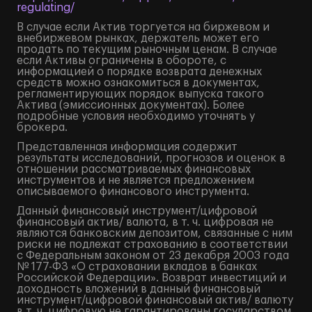
regulating/
В случае если Актив торгуется на биржевом и
внебиржевом рынках, держатель может его
продать по текущим рыночным ценам. В случае
если Активы ограничены в обороте, с
информацией о порядке возврата денежных
средств можно ознакомиться в документах,
регламентирующих порядок выпуска такого
Актива (эмиссионных документах). Более
подробные условия необходимо уточнять у
брокера.
Представленная информация содержит
результаты исследований, прогнозов и оценок в
отношении рассматриваемых финансовых
инструментов и не является предложением
описываемого финансового инструмента.
Данный финансовый инструмент/цифровой
финансовый актив/ валюта, в т. ч. цифровая не
являются банковским депозитом, связанные с ним
риски не подлежат страхованию в соответствии
с Федеральным законом от 23 декабря 2003 года
№ 177-ФЗ «О страховании вкладов в банках
Российской Федерации». Возврат инвестиций и
доходность вложений в данный финансовый
инструмент/цифровой финансовый актив/ валюту
в т. ч. цифровую не гарантированы государством.