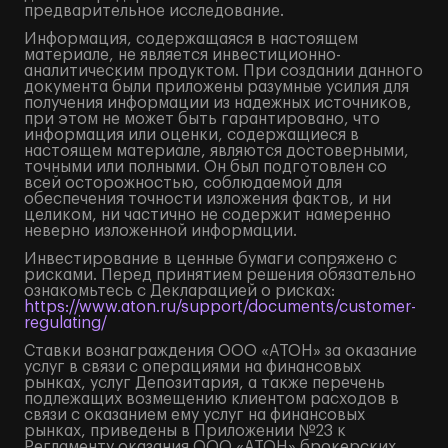
предварительное исследование.
Информация, содержащаяся в настоящем
материале, не является инвестиционно-
аналитическим продуктом. При создании данного
документа были приложены разумные усилия для
получения информации из надежных источников,
при этом не может быть гарантировано, что
информация или оценки, содержащиеся в
настоящем материале, являются достоверными,
точными или полными. Он был подготовлен со
всей осторожностью, соблюдаемой для
обеспечения точности изложения фактов, и ни
целиком, ни частично не содержит намеренно
неверно изложенной информации.
Инвестирование в ценные бумаги сопряжено с
рисками. Перед принятием решения обязательно
ознакомьтесь с Декларацией о рисках:
https://www.aton.ru/support/documents/customer-
regulating/
Ставки вознаграждения ООО «АТОН» за оказание
услуг в связи с операциями на финансовых
рынках, услуг Депозитария, а также перечень
подлежащих возмещению клиентом расходов в
связи с оказанием ему услуг на финансовых
рынках, приведены в Приложении №23 к
Регламенту оказания ООО «АТОН» брокерских