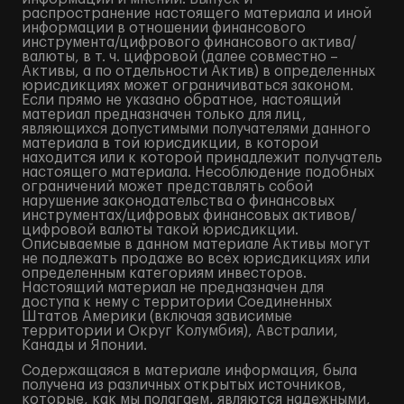
распространение настоящего материала и иной
информации в отношении финансового
инструмента/цифрового финансового актива/
валюты, в т. ч. цифровой (далее совместно –
Активы, а по отдельности Актив) в определенных
юрисдикциях может ограничиваться законом.
Если прямо не указано обратное, настоящий
материал предназначен только для лиц,
являющихся допустимыми получателями данного
материала в той юрисдикции, в которой
находится или к которой принадлежит получатель
настоящего материала. Несоблюдение подобных
ограничений может представлять собой
нарушение законодательства о финансовых
инструментах/цифровых финансовых активов/
цифровой валюты такой юрисдикции.
Описываемые в данном материале Активы могут
не подлежать продаже во всех юрисдикциях или
определенным категориям инвесторов.
Настоящий материал не предназначен для
доступа к нему с территории Соединенных
Штатов Америки (включая зависимые
территории и Округ Колумбия), Австралии,
Канады и Японии.
Содержащаяся в материале информация, была
получена из различных открытых источников,
которые, как мы полагаем, являются надежными,