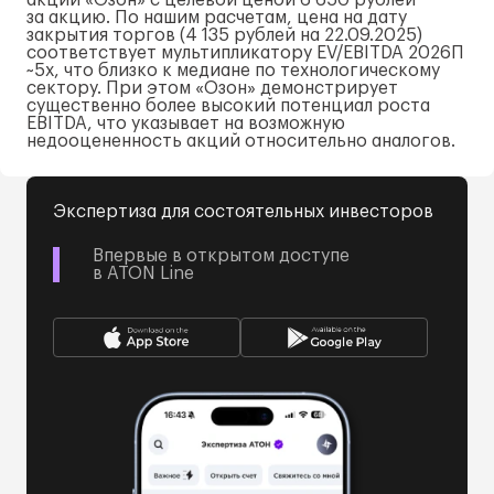
акций «Озон» с целевой ценой 6 650 рублей
за акцию. По нашим расчетам, цена на дату
закрытия торгов (4 135 рублей на
22.09.2025
)
соответствует мультипликатору EV/EBITDA 2026П
~5x, что близко к медиане по технологическому
сектору. При этом «Озон» демонстрирует
существенно более высокий потенциал роста
EBITDA, что указывает на возможную
недооцененность акций относительно аналогов.
Экспертиза для состоятельных инвесторов
Впервые в открытом доступе
в ATON Line