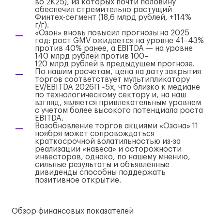
во 2К25), из которых почти половину
обеспечил стремительно растущий
Финтех-сегмент
(18,6 млрд рублей, +114%
г/г
).
«Озон» вновь повысил прогнозы на 2025
год: рост GMV ожидается на уровне 41–43%
против 40% ранее, а EBITDA — на уровне
140 млрд рублей против 100–
120 млрд рублей в предыдущем прогнозе.
По нашим расчетам, цена на дату закрытия
торгов соответствует мультипликатору
EV/EBITDA 2026П ~5x, что близко к медиане
по технологическому сектору и, на наш
взгляд, является привлекательным уровнем
с учетом более высокого потенциала роста
EBITDA.
Возобновление торгов акциями «Озона» 11
ноября может сопровождаться
краткосрочной волатильностью
из-за
реализации «навеса» и осторожности
инвесторов, однако, по нашему мнению,
сильные результаты и объявленные
дивиденды способны поддержать
позитивное открытие.
Обзор финансовых показателей