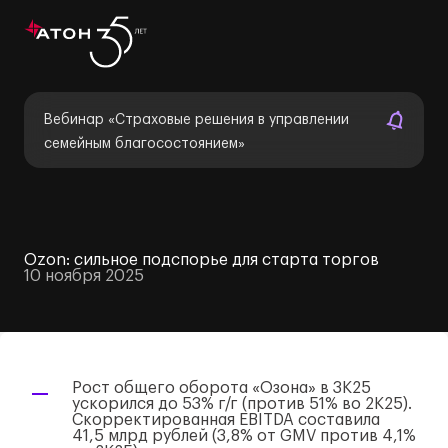
Вебинар «Страховые решения в управлении
семейным благосостоянием»
Ozon: сильное подспорье для старта торгов
10 ноября 2025
Рост общего оборота «Озона» в 3К25
ускорился до 53%
г/г
(против 51% во 2К25).
Скорректированная EBITDA составила
41,5 млрд рублей (3,8% от GMV против 4,1%