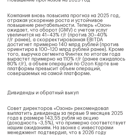
Повышение прогнозов на 2025 год
Компания вновь повысила прогноз на 2025 год,
отражая ускорение роста и устойчивое
повышение рентабельности. Теперь «Озон»
ожидает, что оборот (GMV) с учетом услуг
увеличится на 41–43%
г/г
(против 30–40%
г/г
ранее), а скорректированная EBITDA
достигнет примерно 140 млрд рублей (против
ориентира в 100–120 млрд рублей ранее). Кроме
того, выручка сегмента Финтех по итогам года
вырастет примерно на 110%
г/г
(ранее ожидалось
80%
г/г
), а объем операций по Ozon Карте вне
платформы превысит объем операций,
совершаемых на самой платформе.
Дивиденды и обратный выкуп
Совет директоров «Озона» рекомендовал
выплатить дивиденды за первые 9 месяцев 2025
года в размере 143,55 рубля на акцию
(доходность ~3,5%), что примерно соответствует
нашим ожиданиям. На звонке с инвесторами
менеджмент подтвердил, что в 2026 году