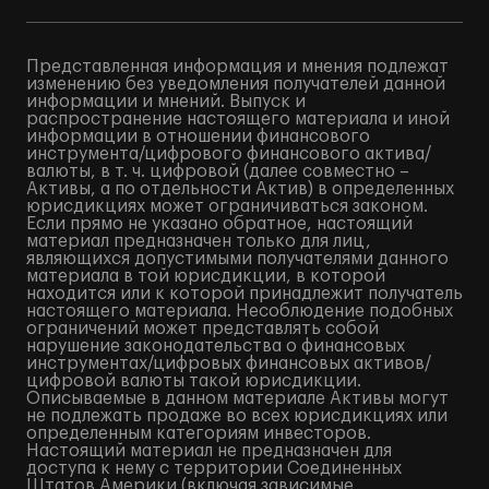
Представленная информация и мнения подлежат
изменению без уведомления получателей данной
информации и мнений. Выпуск и
распространение настоящего материала и иной
информации в отношении финансового
инструмента/цифрового финансового актива/
валюты, в т. ч. цифровой (далее совместно –
Активы, а по отдельности Актив) в определенных
юрисдикциях может ограничиваться законом.
Если прямо не указано обратное, настоящий
материал предназначен только для лиц,
являющихся допустимыми получателями данного
материала в той юрисдикции, в которой
находится или к которой принадлежит получатель
настоящего материала. Несоблюдение подобных
ограничений может представлять собой
нарушение законодательства о финансовых
инструментах/цифровых финансовых активов/
цифровой валюты такой юрисдикции.
Описываемые в данном материале Активы могут
не подлежать продаже во всех юрисдикциях или
определенным категориям инвесторов.
Настоящий материал не предназначен для
доступа к нему с территории Соединенных
Штатов Америки (включая зависимые