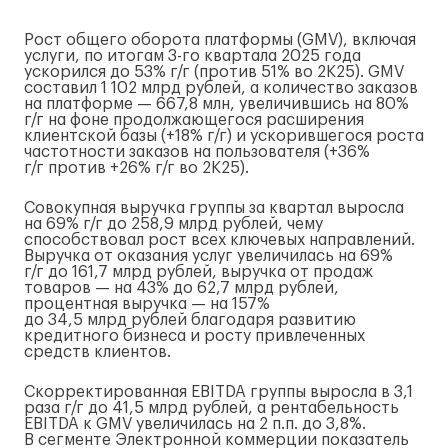
Рост общего оборота платформы (GMV), включая
услуги, по итогам
3-го
квартала 2025 года
ускорился до 53%
г/г
(против 51% во 2К25). GMV
составил 1 102 млрд рублей, а количество заказов
на платформе — 667,8 млн, увеличившись на 80%
г/г
на фоне продолжающегося расширения
клиентской базы (+18%
г/г
) и ускорившегося роста
частотности заказов на пользователя (+36%
г/г
против +26%
г/г
во 2К25).
Совокупная выручка группы за квартал выросла
на 69%
г/г
до 258,9 млрд рублей, чему
способствовал рост всех ключевых направлений.
Выручка от оказания услуг увеличилась на 69%
г/г
до 161,7 млрд рублей, выручка от продаж
товаров — на 43% до 62,7 млрд рублей,
процентная выручка — на 157%
до 34,5 млрд рублей благодаря развитию
кредитного бизнеса и росту привлеченных
средств клиентов.
Скорректированная EBITDA группы выросла в 3,1
раза
г/г
до 41,5 млрд рублей, а рентабельность
EBITDA к GMV увеличилась на 2 п.п. до 3,8%.
В сегменте Электронной коммерции показатель