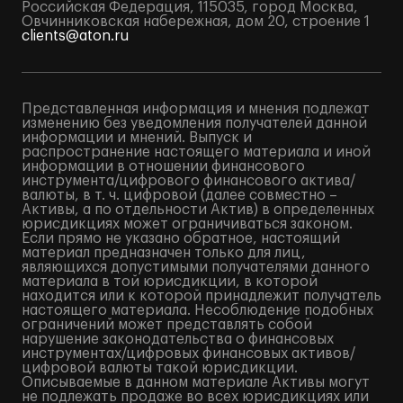
Российская Федерация, 115035, город Москва,
Овчинниковская набережная, дом 20, строение 1
clients@aton.ru
Представленная информация и мнения подлежат
изменению без уведомления получателей данной
информации и мнений. Выпуск и
распространение настоящего материала и иной
информации в отношении финансового
инструмента/цифрового финансового актива/
валюты, в т. ч. цифровой (далее совместно –
Активы, а по отдельности Актив) в определенных
юрисдикциях может ограничиваться законом.
Если прямо не указано обратное, настоящий
материал предназначен только для лиц,
являющихся допустимыми получателями данного
материала в той юрисдикции, в которой
находится или к которой принадлежит получатель
настоящего материала. Несоблюдение подобных
ограничений может представлять собой
нарушение законодательства о финансовых
инструментах/цифровых финансовых активов/
цифровой валюты такой юрисдикции.
Описываемые в данном материале Активы могут
не подлежать продаже во всех юрисдикциях или