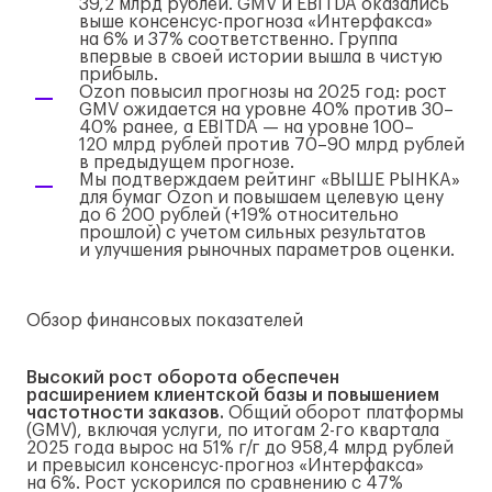
39,2 млрд рублей. GMV и EBITDA оказались
выше
консенсус-прогноза
«Интерфакса»
на 6% и 37% соответственно. Группа
впервые в своей истории вышла в чистую
прибыль.
Ozon повысил прогнозы на 2025 год: рост
GMV ожидается на уровне 40% против 30–
40% ранее, а EBITDA — на уровне 100–
120 млрд рублей против 70–90 млрд рублей
в предыдущем прогнозе.
Мы подтверждаем рейтинг «ВЫШЕ РЫНКА»
для бумаг Ozon и повышаем целевую цену
до 6 200 рублей (+19% относительно
прошлой) с учетом сильных результатов
и улучшения рыночных параметров оценки.
Обзор финансовых показателей
Высокий рост оборота обеспечен
расширением клиентской базы и повышением
частотности заказов.
Общий оборот платформы
(GMV), включая услуги, по итогам
2-го
квартала
2025 года вырос на 51%
г/г
до 958,4 млрд рублей
и превысил
консенсус-прогноз
«Интерфакса»
на 6%. Рост ускорился по сравнению с 47%