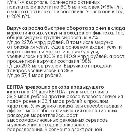
г/г
в
1-м
квартале. Количество активных
покупателей достигло 60,5 млн человек (+18%
г/г
),
а частотность заказов составила 30 заказов в год
(+26%
г/г
).
Выручка росла быстрее оборота за счет вклада
маркетинговых услуг и доходов от финтеха.
Так,
общая выручка группы выросла на 87%
г/г
до 227,6 млрд рублей. В том числе выручка
от оказания услуг, куда в основном входят услуги
маркетплейса и маркетинговые услуги,
увеличилась на 100% до 140,9 млрд рублей, а рост
процентной выручки составил 198%
г/г
до 29,3 млрд рублей. Выручка от продажи
товаров увеличилась на 38%
г/г
до 57,4 млрд рублей.
EBITDA превзошла рекорд предыдущего
квартала.
Общая EBITDA группы составила
39,2 млрд рублей против околонулевого значения
годом ранее и 32,4 млрд рублей в прошлом
квартале. Улучшению показателя способствовали
эффект масштаба, оптимизация операционных
расходов маркетплейса, рост
высокомаржинальных рекламных сервисов
и увеличение доходов банковского
подразделения. В сегменте электронной