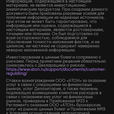
Информация, содержащаяся в настоящем
материале, не является инвестиционно-
аналитическим продуктом. При создании данного
документа были приложены разумные усилия для
получения информации из надежных источников,
при этом не может быть гарантировано, что
информация или оценки, содержащиеся в
настоящем материале, являются достоверными,
точными или полными. Он был подготовлен со
всей осторожностью, соблюдаемой для
обеспечения точности изложения фактов, и ни
целиком, ни частично не содержит намеренно
неверно изложенной информации.
Инвестирование в ценные бумаги сопряжено с
рисками. Перед принятием решения обязательно
ознакомьтесь с Декларацией о рисках:
https://www.aton.ru/support/documents/customer-
regulating/
Ставки вознаграждения ООО «АТОН» за оказание
услуг в связи с операциями на финансовых
рынках, услуг Депозитария, а также перечень
подлежащих возмещению клиентом расходов в
связи с оказанием ему услуг на финансовых
рынках, приведены в Приложении №23 к
Регламенту оказания ООО «АТОН» брокерских
услуг на рынках ценных бумаг и Приложении №19
к Условиям осуществления депозитарной