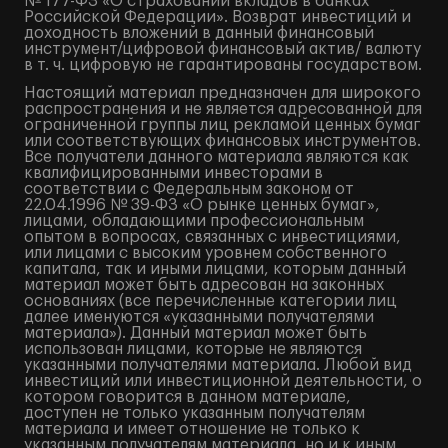
№ 177-ФЗ «О страховании вкладов в банках
Российской Федерации». Возврат инвестиций и
доходность вложений в данный финансовый
инструмент/цифровой финансовый актив/ валюту
в т. ч. цифровую не гарантированы государством.
Настоящий материал предназначен для широкого
распространения и не является адресованной для
ограниченной группы лиц рекламой ценных бумаг
или соответствующих финансовых инструментов.
Все получатели данного материала являются как
квалифицированными инвесторами в
соответствии с Федеральным законом от
22.04.1996 № 39-ФЗ «О рынке ценных бумаг»,
лицами, обладающими профессиональным
опытом в вопросах, связанных с инвестициями,
или лицами с высоким уровнем собственного
капитала, так и иными лицами, которым данный
материал может быть адресован на законных
основаниях (все перечисленные категории лиц
далее именуются «указанными получателями
материала»). Данный материал может быть
использован лицами, которые не являются
указанными получателями материала. Любой вид
инвестиций или инвестиционной деятельности, о
котором говорится в данном материале,
доступен не только указанным получателям
материала и имеет отношение не только к
указанным получателям материала, но и к иным