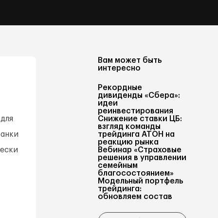
Вам может быть
интересно
Рекордные
дивиденды «Сбера»:
идеи
реинвестирования
 для
Снижение ставки ЦБ:
взгляд команды
банки
трейдинга АТОН на
реакцию рынка
чески
Вебинар «Страховые
решения в управлении
семейным
благосостоянием»
Модельный портфель
трейдинга:
обновляем состав