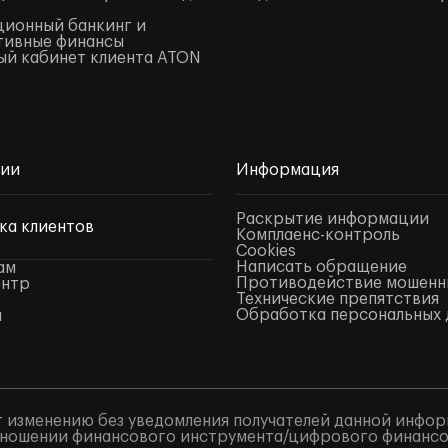
ионный банкинг и
тивные финансы
й кабинет клиента ATON
нии
Информация
Раскрытие информации
ка клиентов
Комплаенс-контроль
Cookies
Написать обращение
ам
Противодействие мошенн
ентр
Технические препятствия
Обработка персональных 
ы
 изменению без уведомления получателей данной инфор
ношении финансового инструмента/цифрового финансово