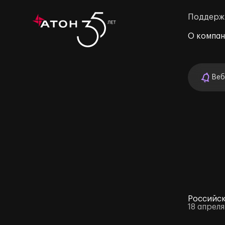
Поддерж
О компа
Веб
м»
Российск
18 апрел