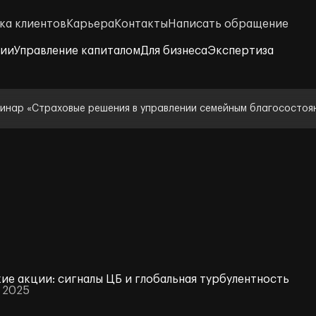
ка клиентов
Карьера
Контакты
Написать обращение
нии
Управление капиталом
Для бизнеса
Экспертиза
инар «Страховые решения в управлении семейным благосостоя
ие акции: сигналы ЦБ и глобальная турбулентность
я 2025