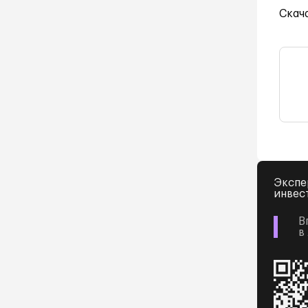
Скач
Экспе
инвес
В
в