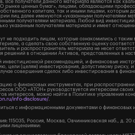
. Все получатели данного материала являются как кв
«О рынке ценных бумаг», лицами, обладающими професс
собственного капитала, так и иными лицами, которым д
ории лиц далее именуются «указанными получателями ма
занными получателями материала. Любой вид инвестиций
ько указанным получателям материала и имеет отношени
ут не подходить лицам, которые ознакомились с таким 
ериале, а сделать свою собственную оценку соответст
итель и распространитель материала не несет ответст
ия решений в отношении Активов, представленных в на
 инвестиционной рекомендацией, и финансовые инструм
ю, цели (целям) инвестирования, допустимому риску, и
случае совершения сделок либо инвестирования в финан
цию о финансовых инструментах, при распространении
ресов ООО «АТОН» руководствуется интересами своих 
ов интересов, можно найти в Политике управления кон
n.ru/info-disclosure/
.
иться с информационными документами о финансовых и
: 115035, Россия, Москва, Овчинниковская наб., д. 20 с
щими лицензиями: