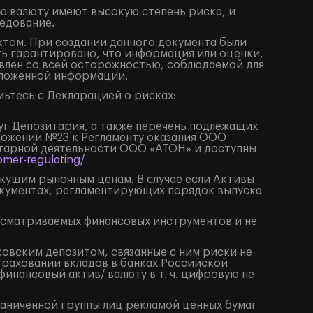
ю валюту имеют высокую степень риска, и
едование.
том. При создании данного документа были
ть гарантировано, что информация или оценки,
влен со всей осторожностью, соблюдаемой для
изложенной информации.
ьтесь с Декларацией о рисках:
луг Депозитария, а также перечень подлежащих
иложении №23 к Регламенту оказания ООО
итарной деятельности ООО «АТОН» и доступны
mer-regulating/
екущим рыночным ценам. В случае если Активы
окументах, регламентирующих порядок выпуска
ссматриваемых финансовых инструментов и не
ковским депозитом, связанные с ним риски не
траховании вкладов в банках Российской
нансовый актив/ валюту в т. ч. цифровую не
раниченной группы лиц рекламой ценных бумаг