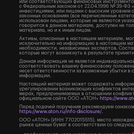
или соответствующих финансовых инструментов
с Федеральным законом от 22.04.1996 № 39-ФЗ 
инвестициями, или лицами с высоким уровнем 
законных основаниях (все перечисленные катег
использован лицами, которые не являются ука
говорится в данном материале, доступен не тол
материала, но и к иным лицам.
Активы, описанные в настоящем материале, мог
исключительно на информацию в настоящем мат
необходимости, независимых экспертов. Состав
которые могут возникнуть в результате принят
Данная информация не является индивидуальной
соответствовать вашему финансовому положени
несет ответственности за возможные убытки в 
информации.
Настоящий материал может содержать информа
урегулировании возникающих конфликтов инте
мерах, предпринимаемых в отношении конфликт
официальном сайте ООО «АТОН»
https://www.ato
Перед подачей поручения рекомендуем ознаком
https://www.aton.ru/info-disclosure/
.
ООО «АТОН» (ИНН 7702015515), место нахождения
рынке ценных бумаг в соответствии со следую