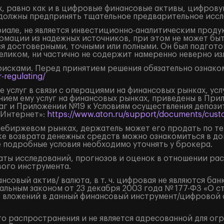
, равно как и в цифровые финансовые активы, цифрову
должны предпринять тщательное предварительное иссл
але, не является инвестиционно-аналитическим продук
рмации из надежных источников, при этом не может бы
я достоверными, точными или полными. Он был подгото
целиком, ни частично не содержит намеренно неверно 
рисками. Перед принятием решения обязательно ознаком
-regulating/
 услуг в связи с операциями на финансовых рынках, ус
нием ему услуг на финансовых рынках, приведены в Пр
маг и Приложении №19 к Условиям осуществления депоз
«Интернет»:
https://www.aton.ru/support/documents/custo
внебиржевом рынках, держатель может его продать по т
ке возврата денежных средств можно ознакомиться в д
е подробные условия необходимо уточнять у брокера.
ты исследований, прогнозов и оценок в отношении ра
ого инструмента.
овый актив/ валюта, в т. ч. цифровая не являются бан
льным законом от 23 декабря 2003 года № 177-ФЗ «О с
 вложений в данный финансовый инструмент/цифровой фи
о распространения и не является адресованной для ог