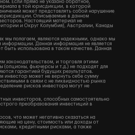
ом. Если прямо не указано обратное,
териала в той юрисдикции, в которой
аничений может представлять собой нарушение
 юрисдикции. Описываемые в данном
весторов. Настоящий материал не
итории и Округ Колумбия), Австралии, Канады
ак мы полагаем, являются надежными, однако мы
й информации. Данная информация не является
 быть использована в таком качестве. Данная
им законодательством, и торговля этими
(опционы, фьючерсы и т.д.) не подходят для
яются гарантией будущих результатов.
м инвестор может не вернуть себе сумму
ествимыми в связи с не ликвидностью рынка
ределение рисков инвестора могут не
ытных инвесторов, способных самостоятельно
ыстрого преобразования инвестиций в
сов, что может негативно сказаться на
яющие на цену, стоимость или доходы от
исками, кредитными рисками, а также