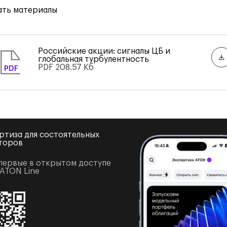
ать материалы
Российские акции: сигналы ЦБ и
глобальная турбулентность
PDF
208.57 Кб
PDF
ртиза для состоятельных
торов
первые в открытом доступе
 ATON Line