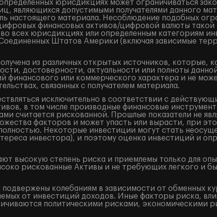
в определенных юрисдикциях может ограничиваться закон
лиц, являющихся допустимыми получателями данного ма
ель настоящего материала. Несоблюдение подобных огр
/цифровых финансовых активов/цифровой валюты такой
 во всех юрисдикциях или определенным категориям ин
и Соединенных Штатов Америки (включая зависимые терр
лучена из различных открытых источников, которые, к
ости, достоверности, актуальности или полноты данно
 финансового или коммерческого характера и не может
ельствах, связанных с получателем материала.
ествляться исключительно в соответствии с действующ
ивов, в том числе производные финансовые инструменты 
ами считается рискованной. Прошлые показатели не явл
жества факторов и может упасть или вырасти, при это
и полностью. Некоторые инвестиции могут стать неосущ
тереса инвестора), и поэтому оценка инвестиций и оп
ют высокую степень риска и приемлемы только для оп
ысоко рискованные Активы и не требующих легкого и б
подвержены колебаниям в зависимости от обменных кур
аемых от инвестиций доходов. Иные факторы риска, вли
аничиваются политическими рисками, экономическими р