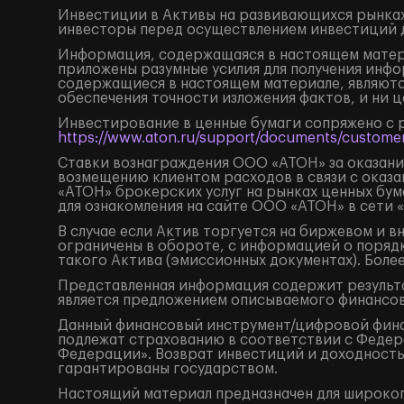
Инвестиции в Активы на развивающихся рынках
инвесторы перед осуществлением инвестиций 
Информация, содержащаяся в настоящем матери
приложены разумные усилия для получения инфо
содержащиеся в настоящем материале, являютс
обеспечения точности изложения фактов, и ни 
Инвестирование в ценные бумаги сопряжено с 
https://www.aton.ru/support/documents/customer
Ставки вознаграждения ООО «АТОН» за оказание
возмещению клиентом расходов в связи с оказа
«АТОН» брокерских услуг на рынках ценных бу
для ознакомления на сайте ООО «АТОН» в сети 
В случае если Актив торгуется на биржевом и 
ограничены в обороте, с информацией о поряд
такого Актива (эмиссионных документах). Боле
Представленная информация содержит результа
является предложением описываемого финансов
Данный финансовый инструмент/цифровой финанс
подлежат страхованию в соответствии с Федера
Федерации». Возврат инвестиций и доходность
гарантированы государством.
Настоящий материал предназначен для широког