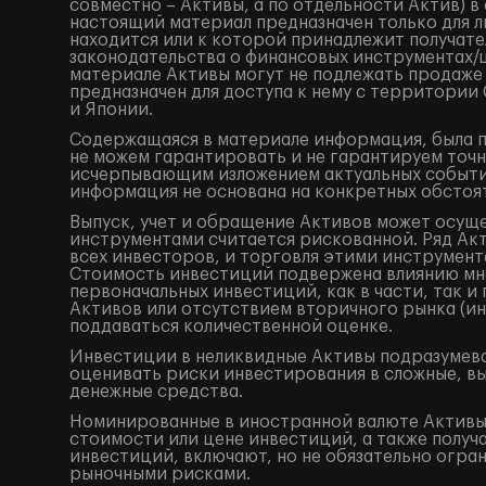
совместно – Активы, а по отдельности Актив) 
настоящий материал предназначен только для 
находится или к которой принадлежит получат
законодательства о финансовых инструментах
материале Активы могут не подлежать продаже
предназначен для доступа к нему с территори
и Японии.
Содержащаяся в материале информация, была по
не можем гарантировать и не гарантируем точн
исчерпывающим изложением актуальных событий
информация не основана на конкретных обстоят
Выпуск, учет и обращение Активов может осущ
инструментами считается рискованной. Ряд Акт
всех инвесторов, и торговля этими инструмент
Стоимость инвестиций подвержена влиянию мно
первоначальных инвестиций, как в части, так 
Активов или отсутствием вторичного рынка (ин
поддаваться количественной оценке.
Инвестиции в неликвидные Активы подразумева
оценивать риски инвестирования в сложные, в
денежные средства.
Номинированные в иностранной валюте Активы 
стоимости или цене инвестиций, а также получ
инвестиций, включают, но не обязательно огр
рыночными рисками.