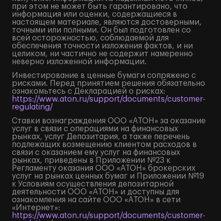
при этом не может быть гарантировано, что
информация или оценки, содержащиеся в
настоящем материале, являются достоверными,
точными или полными. Он был подготовлен со
всей осторожностью, соблюдаемой для
обеспечения точности изложения фактов, и ни
целиком, ни частично не содержит намеренно
неверно изложенной информации.
Инвестирование в ценные бумаги сопряжено с
рисками. Перед принятием решения обязательно
ознакомьтесь с Декларацией о рисках:
https://www.aton.ru/support/documents/customer-
regulating/
Ставки вознаграждения ООО «АТОН» за оказание
услуг в связи с операциями на финансовых
рынках, услуг Депозитария, а также перечень
подлежащих возмещению клиентом расходов в
связи с оказанием ему услуг на финансовых
рынках, приведены в Приложении №23 к
Регламенту оказания ООО «АТОН» брокерских
услуг на рынках ценных бумаг и Приложении №19
к Условиям осуществления депозитарной
деятельности ООО «АТОН» и доступны для
ознакомления на сайте ООО «АТОН» в сети
«Интернет»:
https://www.aton.ru/support/documents/customer-