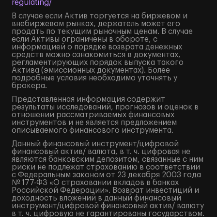
regulating/
В случае если Актив торгуется на биржевом и
внебиржевом рынках, держатель может его
продать по текущим рыночным ценам. В случае
если Активы ограничены в обороте, с
информацией о порядке возврата денежных
средств можно ознакомиться в документах,
регламентирующих порядок выпуска такого
Актива (эмиссионных документах). Более
подробные условия необходимо уточнять у
брокера.
Представленная информация содержит
результаты исследований, прогнозов и оценок в
отношении рассматриваемых финансовых
инструментов и не является предложением
описываемого финансового инструмента.
Данный финансовый инструмент/цифровой
финансовый актив/ валюта, в т. ч. цифровая не
являются банковским депозитом, связанные с ним
риски не подлежат страхованию в соответствии
с Федеральным законом от 23 декабря 2003 года
№ 177-ФЗ «О страховании вкладов в банках
Российской Федерации». Возврат инвестиций и
доходность вложений в данный финансовый
инструмент/цифровой финансовый актив/ валюту
в т. ч. цифровую не гарантированы государством.