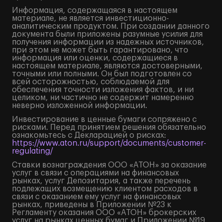
Информация, содержащаяся в настоящем
материале, не является инвестиционно-
аналитическим продуктом. При создании данного
документа были приложены разумные усилия для
получения информации из надежных источников,
при этом не может быть гарантировано, что
информация или оценки, содержащиеся в
настоящем материале, являются достоверными,
точными или полными. Он был подготовлен со
всей осторожностью, соблюдаемой для
обеспечения точности изложения фактов, и ни
целиком, ни частично не содержит намеренно
неверно изложенной информации.
Инвестирование в ценные бумаги сопряжено с
рисками. Перед принятием решения обязательно
ознакомьтесь с Декларацией о рисках:
https://www.aton.ru/support/documents/customer-
regulating/
Ставки вознаграждения ООО «АТОН» за оказание
услуг в связи с операциями на финансовых
рынках, услуг Депозитария, а также перечень
подлежащих возмещению клиентом расходов в
связи с оказанием ему услуг на финансовых
рынках, приведены в Приложении №23 к
Регламенту оказания ООО «АТОН» брокерских
услуг на рынках ценных бумаг и Приложении №19