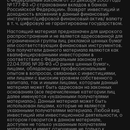
с Федеральным законом от 23 декабря 2003 года
№ 177-ФЗ «О страховании вкладов в банках
Российской Федерации». Возврат инвестиций и
доходность вложений в данный финансовый
инструмент/цифровой финансовый актив/ валюту
в т. ч. цифровую не гарантированы государством.
Настоящий материал предназначен для широкого
распространения и не является адресованной для
ограниченной группы лиц рекламой ценных бумаг
или соответствующих финансовых инструментов.
Все получатели данного материала являются как
квалифицированными инвесторами в
соответствии с Федеральным законом от
22.04.1996 № 39-ФЗ «О рынке ценных бумаг»,
лицами, обладающими профессиональным
опытом в вопросах, связанных с инвестициями,
или лицами с высоким уровнем собственного
капитала, так и иными лицами, которым данный
материал может быть адресован на законных
основаниях (все перечисленные категории лиц
далее именуются «указанными получателями
материала»). Данный материал может быть
использован лицами, которые не являются
указанными получателями материала. Любой вид
инвестиций или инвестиционной деятельности, о
котором говорится в данном материале,
доступен не только указанным получателям
материала и имеет отношение не только к