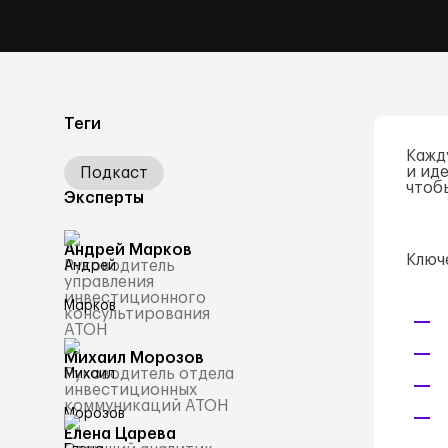
Теги
Кажд
и ид
Подкаст
чтоб
Эксперты
Андрей Марков
Ключ
Руководитель
управления
инвестиционного
консультирования
АТОН
Михаил Морозов
Руководитель отдела
инвестиционных
коммуникаций АТОН
Елена Царева