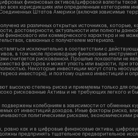
/цифровых финансовых активов/цифровой валюты такой
 во всех юрисдикциях или определенным категориям ин
и Соединенных Штатов Америки (включая зависимые терр
лучена из различных открытых источников, которые, к
ости, достоверности, актуальности или полноты данно
 финансового или коммерческого характера и не может
ельствах, связанных с получателем материала.
ествляться исключительно в соответствии с действующ
ивов, в том числе производные финансовые инструменты 
ами считается рискованной. Прошлые показатели не явл
жества факторов и может упасть или вырасти, при это
и полностью. Некоторые инвестиции могут стать неосущ
тереса инвестора), и поэтому оценка инвестиций и оп
ют высокую степень риска и приемлемы только для оп
ысоко рискованные Активы и не требующих легкого и б
подвержены колебаниям в зависимости от обменных кур
аемых от инвестиций доходов. Иные факторы риска, вли
аничиваются политическими рисками, экономическими р
, равно как и в цифровые финансовые активы, цифрову
должны предпринять тщательное предварительное иссл