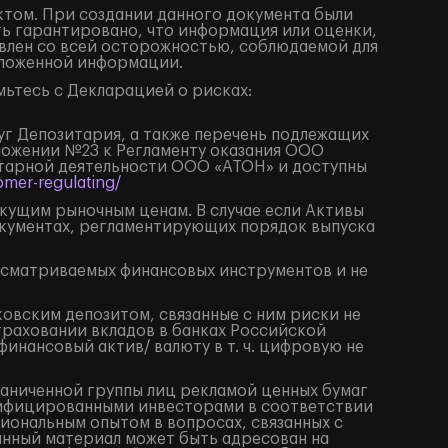
том. При создании данного документа были
ть гарантировано, что информация или оценки,
влен со всей осторожностью, соблюдаемой для
изложенной информации.
ьтесь с Декларацией о рисках:
луг Депозитария, а также перечень подлежащих
иложении №23 к Регламенту оказания ООО
итарной деятельности ООО «АТОН» и доступны
mer-regulating/
екущим рыночным ценам. В случае если Активы
окументах, регламентирующих порядок выпуска
ссматриваемых финансовых инструментов и не
ковским депозитом, связанные с ним риски не
траховании вкладов в банках Российской
нансовый актив/ валюту в т. ч. цифровую не
раниченной группы лиц рекламой ценных бумаг
алифицированными инвесторами в соответствии
иональным опытом в вопросах, связанных с
анный материал может быть адресован на