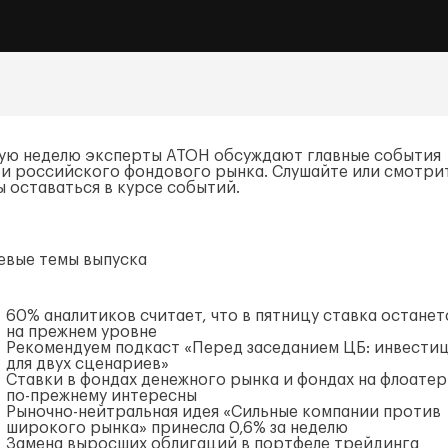
ую неделю эксперты АТОН обсуждают главные события
еи российского фондового рынка. Слушайте или смотри
ы оставаться в курсе событий.
евые темы выпуска
60% аналитиков считает, что в пятницу ставка останет
на прежнем уровне
Рекомендуем подкаст «Перед заседанием ЦБ: инвести
для двух сценариев»
Ставки в фондах денежного рынка и фондах на флоате
по-прежнему
интересны
Рыночно-нейтральная
идея «Сильные компании против
широкого рынка» принесла 0,6% за неделю
Замена выросших облигаций в портфеле трейдинга