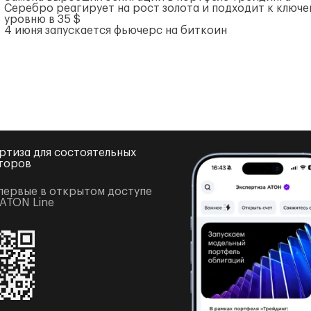
Серебро реагирует на рост золота и подходит к ключ
уровню в 35 $
4 июня запускается фьючерс на биткоин
ртиза для состоятельных
торов
первые в открытом доступе
 ATON Line