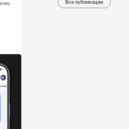
Все публикации
евому