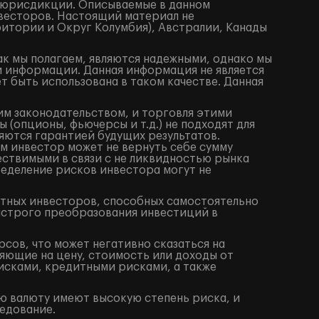
 юрисдикции. Описываемые в данном
весторов. Настоящий материал не
итории и Округ Колумбия), Австралии, Канады
ак мы полагаем, являются надежными, однако мы
й информации. Данная информация не является
 быть использована в таком качестве. Данная
им законодательством, и торговля этими
(опционы, фьючерсы и т.д.) не подходят для
яются гарантией будущих результатов.
м инвестор может не вернуть себе сумму
ествимыми в связи с не ликвидностью рынка
ределение рисков инвестора могут не
ытных инвесторов, способных самостоятельно
ыстрого преобразования инвестиций в
сов, что может негативно сказаться на
яющие на цену, стоимость или доходы от
исками, кредитными рисками, а также
ю валюту имеют высокую степень риска, и
едование.