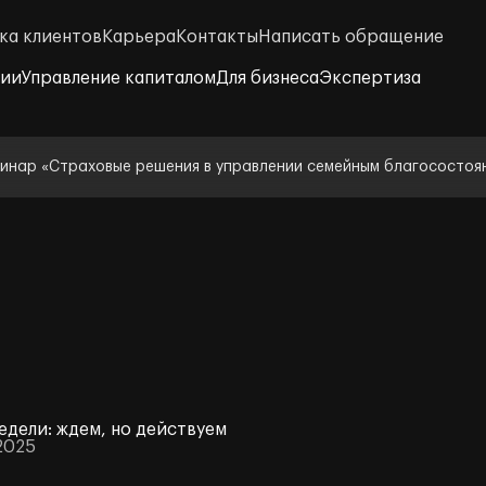
ка клиентов
Карьера
Контакты
Написать обращение
нии
Управление капиталом
Для бизнеса
Экспертиза
инар «Страховые решения в управлении семейным благосостоя
едели: ждем, но действуем
2025