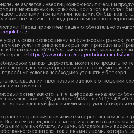
але, не является инвестиционно-аналитическим продук
рмации из надежных источников, при этом не может бы
я достоверными, точными или полными. Он был подгото
целиком, ни частично не содержит намеренно неверно 
рисками. Перед принятием решения обязательно ознаком
-regulating/
 услуг в связи с операциями на финансовых рынках, ус
нием ему услуг на финансовых рынках, приведены в Пр
маг и Приложении №19 к Условиям осуществления депоз
«Интернет»:
https://www.aton.ru/support/documents/custo
внебиржевом рынках, держатель может его продать по т
ке возврата денежных средств можно ознакомиться в д
е подробные условия необходимо уточнять у брокера.
ты исследований, прогнозов и оценок в отношении ра
ого инструмента.
овый актив/ валюта, в т. ч. цифровая не являются бан
льным законом от 23 декабря 2003 года № 177-ФЗ «О с
 вложений в данный финансовый инструмент/цифровой фи
о распространения и не является адресованной для ог
. Все получатели данного материала являются как кв
«О рынке ценных бумаг», лицами, обладающими професс
собственного капитала, так и иными лицами, которым д