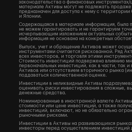
законодательства о финансовых инструментах
материале Активы могут не подлежать продаже
предназначен для доступа к нему с территори
и Японии.
Содержащаяся в материале информация, была по
не можем гарантировать и не гарантируем точн
исчерпывающим изложением актуальных событий
информация не основана на конкретных обстоят
Выпуск, учет и обращение Активов может осущ
инструментами считается рискованной. Ряд Акт
всех инвесторов, и торговля этими инструмент
Стоимость инвестиций подвержена влиянию мно
первоначальных инвестиций, как в части, так 
Активов или отсутствием вторичного рынка (ин
поддаваться количественной оценке.
Инвестиции в неликвидные Активы подразумева
оценивать риски инвестирования в сложные, в
денежные средства.
Номинированные в иностранной валюте Активы 
стоимости или цене инвестиций, а также получ
инвестиций, включают, но не обязательно огр
рыночными рисками.
Инвестиции в Активы на развивающихся рынках
инвесторы перед осуществлением инвестиций 