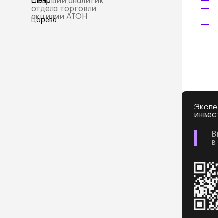
Старший аналитик
отдела торговли
акциями АТОН
Экспе
инвес
В
в