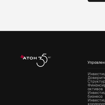
Управлен
Инвести
Доверите
Структур
Финансир
активов
Инвестиц
бизнеса
Инвестиц
корпора