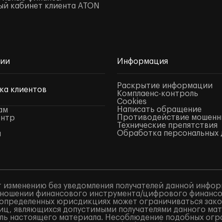
й кабинет клиента ATON
нии
Информация
Раскрытие информации
ка клиентов
Комплаенс-контроль
Cookies
Написать обращение
ам
Противодействие мошенн
ентр
Технические препятствия
Обработка персональных 
ы
 изменению без уведомления получателей данной инфор
ношении финансового инструмента/цифрового финансово
в определенных юрисдикциях может ограничиваться закон
лиц, являющихся допустимыми получателями данного ма
ель настоящего материала. Несоблюдение подобных огр