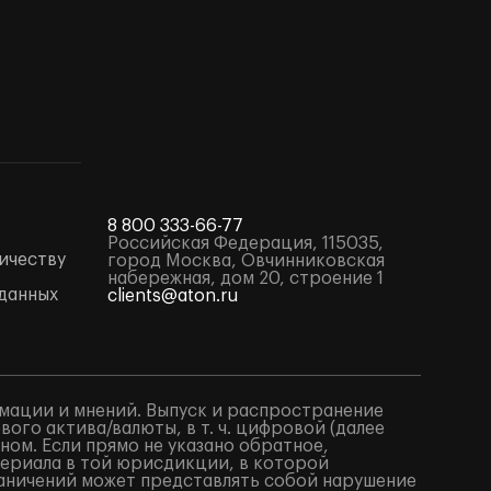
8 800 333-66-77
Российская Федерация, 115035,
ичеству
город Москва, Овчинниковская
набережная, дом 20, строение 1
данных
clients@aton.ru
мации и мнений. Выпуск и распространение
го актива/валюты, в т. ч. цифровой (далее
ом. Если прямо не указано обратное,
териала в той юрисдикции, в которой
аничений может представлять собой нарушение