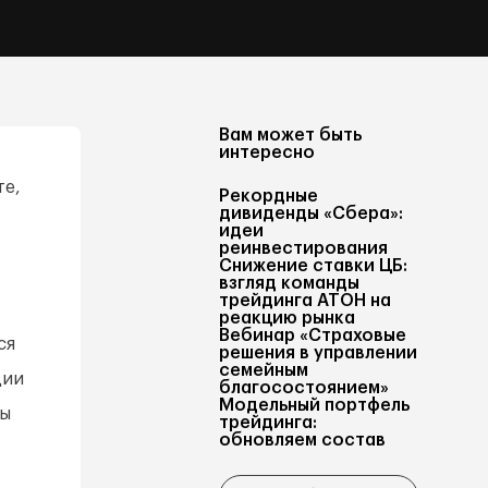
Вам может быть
интересно
те,
Рекордные
дивиденды «Сбера»:
идеи
реинвестирования
Снижение ставки ЦБ:
взгляд команды
трейдинга АТОН на
реакцию рынка
Вебинар «Страховые
ся
решения в управлении
семейным
ции
благосостоянием»
Модельный портфель
ры
трейдинга:
обновляем состав