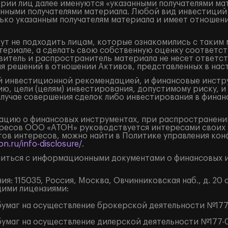
ории лиц далее именуются «указанными получателями ма
занными получателями материала. Любой вид инвестиций
ько указанным получателям материала и имеет отношени
ут не подходить лицам, которые ознакомились с таким 
ериале, а сделать свою собственную оценку соответст
итель и распространитель материала не несет ответст
ия решений в отношении Активов, представленных в на
 инвестиционной рекомендацией, и финансовые инструм
ю, цели (целям) инвестирования, допустимому риску, и
случае совершения сделок либо инвестирования в финан
цию о финансовых инструментах, при распространении
ресов ООО «АТОН» руководствуется интересами своих 
ов интересов, можно найти в Политике управления кон
n.ru/info-disclosure/
.
иться с информационными документами о финансовых и
: 115035, Россия, Москва, Овчинниковская наб., д. 20 с
щими лицензиями:
умаг на осуществление брокерской деятельности №177-
умаг на осуществление дилерской деятельности №177-0