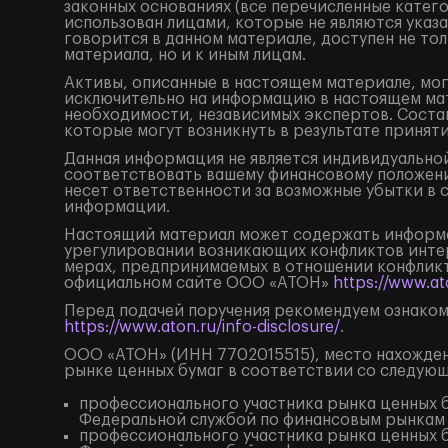
законных основаниях (все перечисленные катег
использован лицами, которые не являются ука
говорится в данном материале, доступен не тол
материала, но и к иным лицам.
Активы, описанные в настоящем материале, мог
исключительно на информацию в настоящем мат
необходимости, независимых экспертов. Состав
которые могут возникнуть в результате принят
Данная информация не является индивидуальной
соответствовать вашему финансовому положени
несет ответственности за возможные убытки в 
информации.
Настоящий материал может содержать информа
урегулировании возникающих конфликтов инте
мерах, предпринимаемых в отношении конфликт
официальном сайте ООО «АТОН»
https://www.ato
Перед подачей поручения рекомендуем ознаком
https://www.aton.ru/info-disclosure/
.
ООО «АТОН» (ИНН 7702015515), место нахождения
рынке ценных бумаг в соответствии со следую
профессионального участника рынка ценных б
Федеральной службой по финансовым рынкам
профессионального участника рынка ценных б