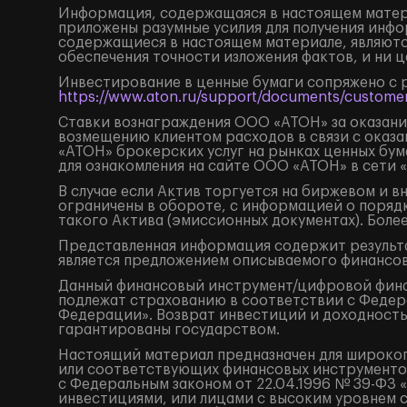
Информация, содержащаяся в настоящем матери
приложены разумные усилия для получения инфо
содержащиеся в настоящем материале, являютс
обеспечения точности изложения фактов, и ни 
Инвестирование в ценные бумаги сопряжено с 
https://www.aton.ru/support/documents/customer
Ставки вознаграждения ООО «АТОН» за оказание
возмещению клиентом расходов в связи с оказа
«АТОН» брокерских услуг на рынках ценных бу
для ознакомления на сайте ООО «АТОН» в сети 
В случае если Актив торгуется на биржевом и 
ограничены в обороте, с информацией о поряд
такого Актива (эмиссионных документах). Боле
Представленная информация содержит результа
является предложением описываемого финансов
Данный финансовый инструмент/цифровой финанс
подлежат страхованию в соответствии с Федера
Федерации». Возврат инвестиций и доходность
гарантированы государством.
Настоящий материал предназначен для широког
или соответствующих финансовых инструментов
с Федеральным законом от 22.04.1996 № 39-ФЗ 
инвестициями, или лицами с высоким уровнем 