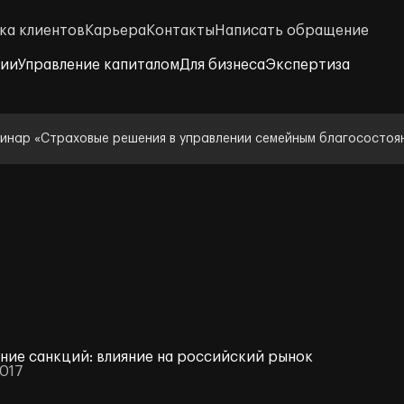
ка клиентов
Карьера
Контакты
Написать обращение
нии
Управление капиталом
Для бизнеса
Экспертиза
инар «Страховые решения в управлении семейным благосостоя
ние санкций: влияние на российский рынок
2017