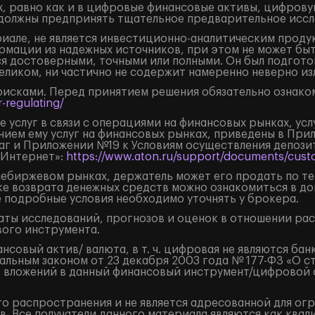
, равно как и в цифровые финансовые активы, цифрову
должны предпринять тщательное предварительное иссл
але, не является инвестиционно-аналитическим продук
рмации из надежных источников, при этом не может бы
я достоверными, точными или полными. Он был подгото
целиком, ни частично не содержит намеренно неверно 
рисками. Перед принятием решения обязательно ознаком
-regulating/
 услуг в связи с операциями на финансовых рынках, ус
нием ему услуг на финансовых рынках, приведены в Пр
маг и Приложении №19 к Условиям осуществления депоз
«Интернет»:
https://www.aton.ru/support/documents/custo
внебиржевом рынках, держатель может его продать по т
ке возврата денежных средств можно ознакомиться в д
е подробные условия необходимо уточнять у брокера.
ты исследований, прогнозов и оценок в отношении ра
ого инструмента.
овый актив/ валюта, в т. ч. цифровая не являются бан
льным законом от 23 декабря 2003 года № 177-ФЗ «О с
 вложений в данный финансовый инструмент/цифровой фи
о распространения и не является адресованной для ог
. Все получатели данного материала являются как кв