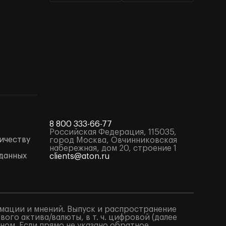
8 800 333-66-77
Российская Федерация, 115035,
ичеству
город Москва, Овчинниковская
набережная, дом 20, строение 1
данных
clients@aton.ru
мации и мнений. Выпуск и распространение
го актива/валюты, в т. ч. цифровой (далее
ом. Если прямо не указано обратное,