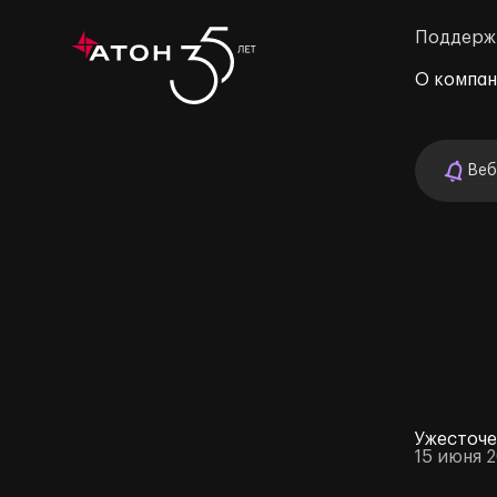
Поддерж
О компа
Веб
м»
Ужесточе
15 июня 