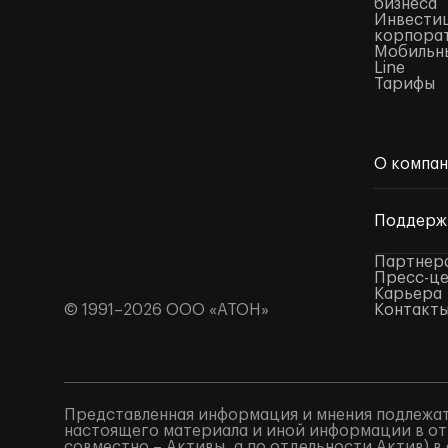
бизнеса
Инвестиц
корпора
Мобильны
Line
Тарифы
О компа
Поддерж
Партнер
Пресс-ц
Карьера
© 1991–2026 ООО «АТОН»
Контакт
Представленная информация и мнения подлежат
настоящего материала и иной информации в от
совместно – Активы, а по отдельности Актив) 