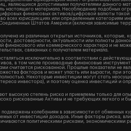
лиц, являющихся допустимыми получателями данного ма
ель настоящего материала. Несоблюдение подобных огр
/цифровых финансовых активов/цифровой валюты такой
 во всех юрисдикциях или определенным категориям ин
и Соединенных Штатов Америки (включая зависимые терр
лучена из различных открытых источников, которые, к
ости, достоверности, актуальности или полноты данно
 финансового или коммерческого характера и не может
ельствах, связанных с получателем материала.
ествляться исключительно в соответствии с действующ
ивов, в том числе производные финансовые инструменты 
ами считается рискованной. Прошлые показатели не явл
жества факторов и может упасть или вырасти, при это
и полностью. Некоторые инвестиции могут стать неосущ
тереса инвестора), и поэтому оценка инвестиций и оп
ют высокую степень риска и приемлемы только для оп
ысоко рискованные Активы и не требующих легкого и б
подвержены колебаниям в зависимости от обменных кур
аемых от инвестиций доходов. Иные факторы риска, вли
аничиваются политическими рисками, экономическими р