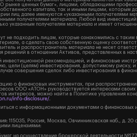
«О рынке ценных бумаг», лицами, обладающими професс
собственного капитала, так и иными лицами, которым д
ории лиц далее именуются «указанными получателями ма
занными получателями материала. Любой вид инвестиций
ько указанным получателям материала и имеет отношени
ут не подходить лицам, которые ознакомились с таким 
ериале, а сделать свою собственную оценку соответст
итель и распространитель материала не несет ответст
ия решений в отношении Активов, представленных в на
 инвестиционной рекомендацией, и финансовые инструм
ю, цели (целям) инвестирования, допустимому риску, и
случае совершения сделок либо инвестирования в финан
цию о финансовых инструментах, при распространении
ресов ООО «АТОН» руководствуется интересами своих 
ов интересов, можно найти в Политике управления кон
n.ru/info-disclosure/
.
иться с информационными документами о финансовых и
: 115035, Россия, Москва, Овчинниковская наб., д. 20 с
щими лицензиями:
умаг на осуществление брокерской деятельности №177-