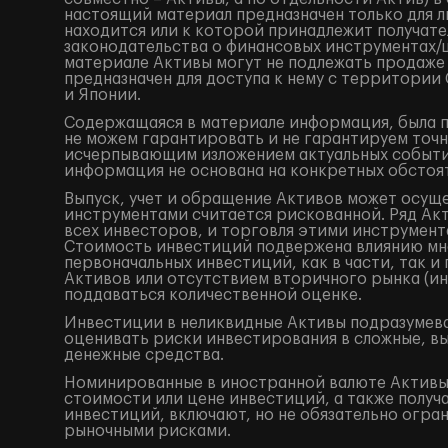
настоящий материал предназначен только для 
находится или к которой принадлежит получат
законодательства о финансовых инструментах
материале Активы могут не подлежать продаже
предназначен для доступа к нему с территори
и Японии.
Содержащаяся в материале информация, была по
не можем гарантировать и не гарантируем точн
исчерпывающим изложением актуальных событий
информация не основана на конкретных обстоят
Выпуск, учет и обращение Активов может осущ
инструментами считается рискованной. Ряд Акт
всех инвесторов, и торговля этими инструмент
Стоимость инвестиций подвержена влиянию мно
первоначальных инвестиций, как в части, так 
Активов или отсутствием вторичного рынка (ин
поддаваться количественной оценке.
Инвестиции в неликвидные Активы подразумева
оценивать риски инвестирования в сложные, в
денежные средства.
Номинированные в иностранной валюте Активы 
стоимости или цене инвестиций, а также получ
инвестиций, включают, но не обязательно огр
рыночными рисками.