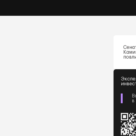
Сена
Ками
повл
Экспе
инвес
В
в