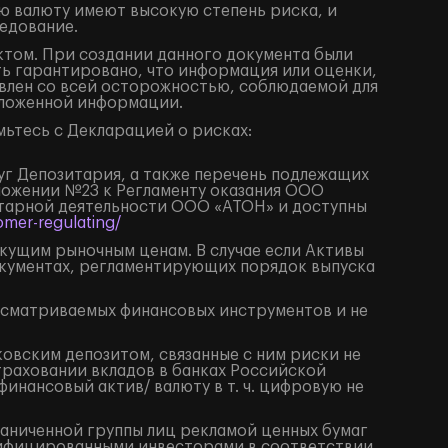
ю валюту имеют высокую степень риска, и
едование.
том. При создании данного документа были
ть гарантировано, что информация или оценки,
влен со всей осторожностью, соблюдаемой для
изложенной информации.
ьтесь с Декларацией о рисках:
луг Депозитария, а также перечень подлежащих
иложении №23 к Регламенту оказания ООО
итарной деятельности ООО «АТОН» и доступны
mer-regulating/
екущим рыночным ценам. В случае если Активы
окументах, регламентирующих порядок выпуска
ссматриваемых финансовых инструментов и не
ковским депозитом, связанные с ним риски не
траховании вкладов в банках Российской
нансовый актив/ валюту в т. ч. цифровую не
раниченной группы лиц рекламой ценных бумаг
алифицированными инвесторами в соответствии