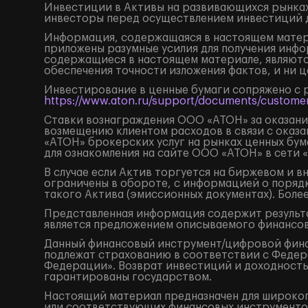
Инвестиции в Активы на развивающихся рынках
инвесторы перед осуществлением инвестиций 
Информация, содержащаяся в настоящем матери
приложены разумные усилия для получения инфо
содержащиеся в настоящем материале, являютс
обеспечения точности изложения фактов, и ни 
Инвестирование в ценные бумаги сопряжено с 
https://www.aton.ru/support/documents/customer
Ставки вознаграждения ООО «АТОН» за оказание
возмещению клиентом расходов в связи с оказа
«АТОН» брокерских услуг на рынках ценных бу
для ознакомления на сайте ООО «АТОН» в сети 
В случае если Актив торгуется на биржевом и 
ограничены в обороте, с информацией о поряд
такого Актива (эмиссионных документах). Боле
Представленная информация содержит результа
является предложением описываемого финансов
Данный финансовый инструмент/цифровой финанс
подлежат страхованию в соответствии с Федера
Федерации». Возврат инвестиций и доходность
гарантированы государством.
Настоящий материал предназначен для широког
или соответствующих финансовых инструментов