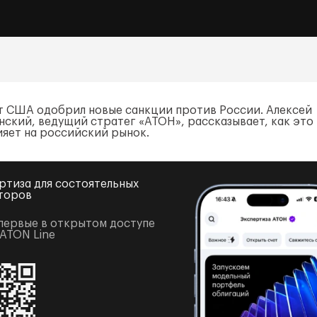
т США одобрил новые санкции против России. Алексей
нский, ведущий стратег «АТОН», рассказывает, как это
ияет на российский рынок.
ртиза для состоятельных
торов
первые в открытом доступе
 ATON Line