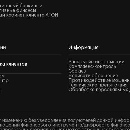
ионный банкинг и
тивные финансы
й кабинет клиента ATON
нии
Информация
Раскрытие информации
ка клиентов
Комплаенс-контроль
Cookies
Написать обращение
ам
Противодействие мошенн
ентр
Технические препятствия
Обработка персональных 
ы
 изменению без уведомления получателей данной инфор
ношении финансового инструмента/цифрового финансово
в определенных юрисдикциях может ограничиваться закон