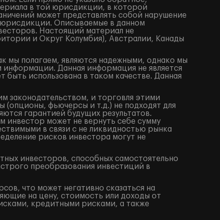
териала в той юрисдикции, в которой
аничений может представлять собой нарушение
 юрисдикции. Описываемые в данном
весторов. Настоящий материал не
итории и Округ Колумбия), Австралии, Канады
ак мы полагаем, являются надежными, однако мы
й информации. Данная информация не является
 быть использована в таком качестве. Данная
им законодательством, и торговля этими
(опционы, фьючерсы и т.д.) не подходят для
яются гарантией будущих результатов.
м инвестор может не вернуть себе сумму
ествимыми в связи с не ликвидностью рынка
ределение рисков инвестора могут не
ытных инвесторов, способных самостоятельно
ыстрого преобразования инвестиций в
сов, что может негативно сказаться на
яющие на цену, стоимость или доходы от
исками, кредитными рисками, а также