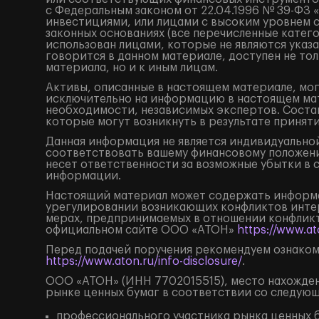
с Федеральным законом от 22.04.1996 № 39-ФЗ 
инвестициями, или лицами с высоким уровнем 
законных основаниях (все перечисленные катег
использован лицами, которые не являются ука
говорится в данном материале, доступен не тол
материала, но и к иным лицам.
Активы, описанные в настоящем материале, мог
исключительно на информацию в настоящем мат
необходимости, независимых экспертов. Состав
которые могут возникнуть в результате принят
Данная информация не является индивидуальной
соответствовать вашему финансовому положени
несет ответственности за возможные убытки в 
информации.
Настоящий материал может содержать информа
урегулировании возникающих конфликтов инте
мерах, предпринимаемых в отношении конфликт
официальном сайте ООО «АТОН»
https://www.ato
Перед подачей поручения рекомендуем ознаком
https://www.aton.ru/info-disclosure/
.
ООО «АТОН» (ИНН 7702015515), место нахождения
рынке ценных бумаг в соответствии со следую
профессионального участника рынка ценных б