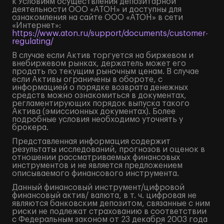
к Условиям осуществления депозитарной
деятельности ООО «АТОН» и доступны для
ознакомления на сайте ООО «АТОН» в сети
«Интернет»:
https://www.aton.ru/support/documents/customer-
regulating/
В случае если Актив торгуется на биржевом и
внебиржевом рынках, держатель может его
продать по текущим рыночным ценам. В случае
если Активы ограничены в обороте, с
информацией о порядке возврата денежных
средств можно ознакомиться в документах,
регламентирующих порядок выпуска такого
Актива (эмиссионных документах). Более
подробные условия необходимо уточнять у
брокера.
Представленная информация содержит
результаты исследований, прогнозов и оценок в
отношении рассматриваемых финансовых
инструментов и не является предложением
описываемого финансового инструмента.
Данный финансовый инструмент/цифровой
финансовый актив/ валюта, в т. ч. цифровая не
являются банковским депозитом, связанные с ним
риски не подлежат страхованию в соответствии
с Федеральным законом от 23 декабря 2003 года