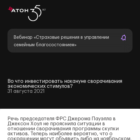
Вебинар «Страховые решения в управлении
семейным благосостоянием»
Во что инвестировать накануне сворачивания
экономических стимулов?
31 августа 2021
Речь председателя ФРС Джерома Пауэлла в
Джексон Хоул не прояснила ситуации в
отношении сворачивания программы скупки
активов. Теперь наиболее вероятно, что о
сокращении могут объявить либо на ноябрьском,