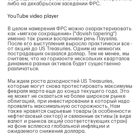
либо на декабрьском заседании ФРС.
YouTube video player
В целом намерения ФРС можно охарактеризовать
как «мягкое сокращение» ("dovish tapering")
именно так рынки восприняли речь Пауэлла.
После его выступления выросло практически все -
от акций до US Treasuries. Одним из немногих
пострадавших оказался доллар. Тем не менее, мы
считаем, что на горизонте нескольких кварталов
динамика разных активов будет существенно
различаться.
Мы ждем роста доходностей US Treasuries,
которые могут снова протестировать максимумы
февраля марта еще до конца текущего года. Это
не может не сказаться на более широком рынке
облигаций, при инвестировании в который надо
проявлять максимальную осторожность. Нам
также нравятся сырьевые товары (в особенности
нефтегазовый сектор) и связанные активы (в виде
валют и рынков акций соответствующих стран)
на фоне всплеска глобальной инфляции и
ожидаемого снижения доллара.