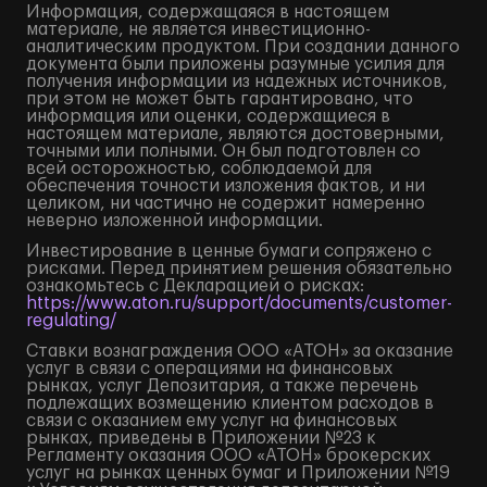
Информация, содержащаяся в настоящем
материале, не является инвестиционно-
аналитическим продуктом. При создании данного
документа были приложены разумные усилия для
получения информации из надежных источников,
при этом не может быть гарантировано, что
информация или оценки, содержащиеся в
настоящем материале, являются достоверными,
точными или полными. Он был подготовлен со
всей осторожностью, соблюдаемой для
обеспечения точности изложения фактов, и ни
целиком, ни частично не содержит намеренно
неверно изложенной информации.
Инвестирование в ценные бумаги сопряжено с
рисками. Перед принятием решения обязательно
ознакомьтесь с Декларацией о рисках:
https://www.aton.ru/support/documents/customer-
regulating/
Ставки вознаграждения ООО «АТОН» за оказание
услуг в связи с операциями на финансовых
рынках, услуг Депозитария, а также перечень
подлежащих возмещению клиентом расходов в
связи с оказанием ему услуг на финансовых
рынках, приведены в Приложении №23 к
Регламенту оказания ООО «АТОН» брокерских
услуг на рынках ценных бумаг и Приложении №19