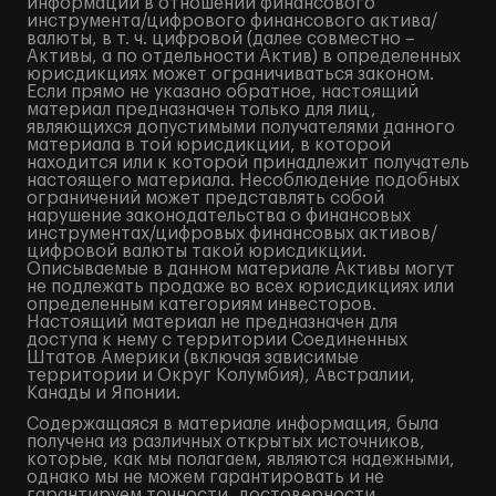
информации в отношении финансового
инструмента/цифрового финансового актива/
валюты, в т. ч. цифровой (далее совместно –
Активы, а по отдельности Актив) в определенных
юрисдикциях может ограничиваться законом.
Если прямо не указано обратное, настоящий
материал предназначен только для лиц,
являющихся допустимыми получателями данного
материала в той юрисдикции, в которой
находится или к которой принадлежит получатель
настоящего материала. Несоблюдение подобных
ограничений может представлять собой
нарушение законодательства о финансовых
инструментах/цифровых финансовых активов/
цифровой валюты такой юрисдикции.
Описываемые в данном материале Активы могут
не подлежать продаже во всех юрисдикциях или
определенным категориям инвесторов.
Настоящий материал не предназначен для
доступа к нему с территории Соединенных
Штатов Америки (включая зависимые
территории и Округ Колумбия), Австралии,
Канады и Японии.
Содержащаяся в материале информация, была
получена из различных открытых источников,
которые, как мы полагаем, являются надежными,
однако мы не можем гарантировать и не
гарантируем точности, достоверности,