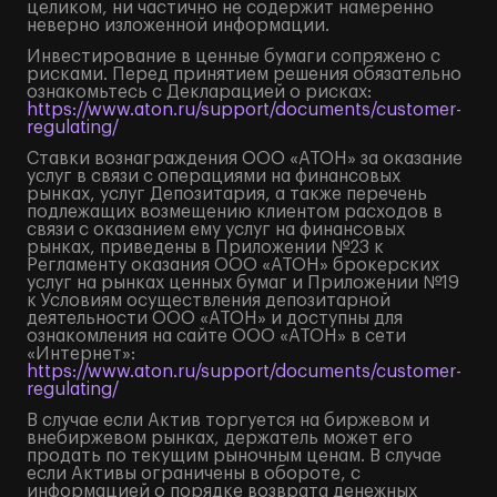
целиком, ни частично не содержит намеренно
неверно изложенной информации.
Инвестирование в ценные бумаги сопряжено с
рисками. Перед принятием решения обязательно
ознакомьтесь с Декларацией о рисках:
https://www.aton.ru/support/documents/customer-
regulating/
Ставки вознаграждения ООО «АТОН» за оказание
услуг в связи с операциями на финансовых
рынках, услуг Депозитария, а также перечень
подлежащих возмещению клиентом расходов в
связи с оказанием ему услуг на финансовых
рынках, приведены в Приложении №23 к
Регламенту оказания ООО «АТОН» брокерских
услуг на рынках ценных бумаг и Приложении №19
к Условиям осуществления депозитарной
деятельности ООО «АТОН» и доступны для
ознакомления на сайте ООО «АТОН» в сети
«Интернет»:
https://www.aton.ru/support/documents/customer-
regulating/
В случае если Актив торгуется на биржевом и
внебиржевом рынках, держатель может его
продать по текущим рыночным ценам. В случае
если Активы ограничены в обороте, с
информацией о порядке возврата денежных