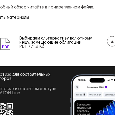
обный обзор читайте в прикрепленном файле.
ать материалы
Выбираем альтернативу валютному
кэшу: замещающие облигации
PDF
771.9 Кб
PDF
ртиза для состоятельных
торов
первые в открытом доступе
 ATON Line