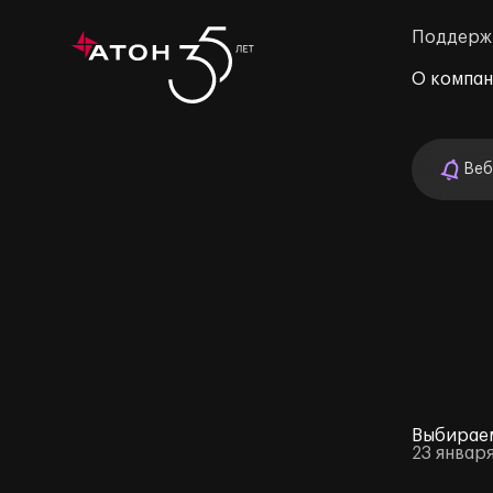
Поддерж
О компа
Веб
м»
Выбираем
23 январ