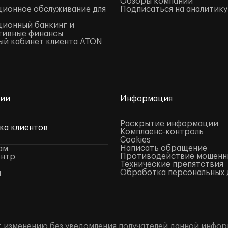
Обзоры компаний
ионное обслуживание для
Подписаться на аналитику
ионный банкинг и
тивные финансы
й кабинет клиента ATON
нии
Информация
Раскрытие информации
ка клиентов
Комплаенс-контроль
Cookies
Написать обращение
ам
Противодействие мошенн
ентр
Технические препятствия
Обработка персональных 
ы
 изменению без уведомления получателей данной инфор