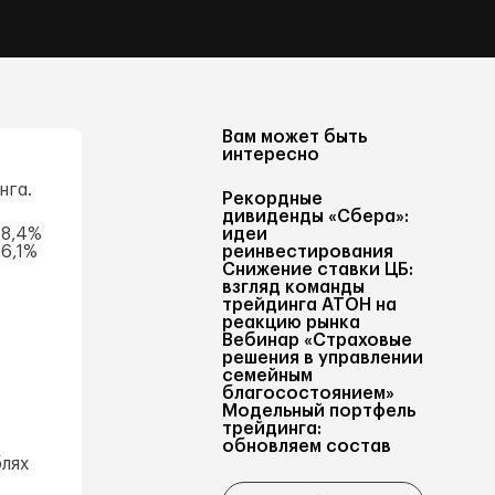
Вам может быть
интересно
нга.
Рекордные
дивиденды «Сбера»:
–8,4%
идеи
 6,1%
реинвестирования
Снижение ставки ЦБ:
взгляд команды
трейдинга АТОН на
реакцию рынка
Вебинар «Страховые
решения в управлении
семейным
благосостоянием»
Модельный портфель
трейдинга:
обновляем состав
лях