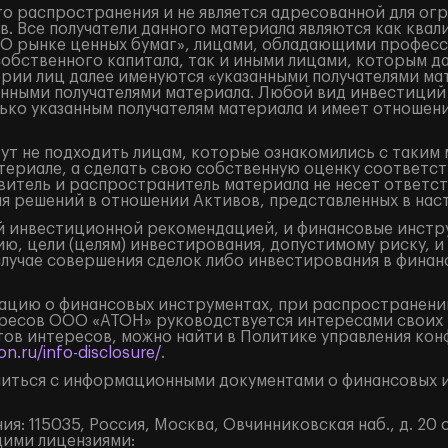
о распространения и не является адресованной для ог
. Все получатели данного материала являются как кв
«О рынке ценных бумаг», лицами, обладающими професс
собственного капитала, так и иными лицами, которым д
ории лиц далее именуются «указанными получателями ма
занными получателями материала. Любой вид инвестиций
ько указанным получателям материала и имеет отношени
ут не подходить лицам, которые ознакомились с таким 
ериале, а сделать свою собственную оценку соответст
итель и распространитель материала не несет ответст
ия решений в отношении Активов, представленных в на
 инвестиционной рекомендацией, и финансовые инструм
ю, цели (целям) инвестирования, допустимому риску, и
случае совершения сделок либо инвестирования в финан
цию о финансовых инструментах, при распространении
ресов ООО «АТОН» руководствуется интересами своих 
ов интересов, можно найти в Политике управления кон
n.ru/info-disclosure/
.
иться с информационными документами о финансовых и
: 115035, Россия, Москва, Овчинниковская наб., д. 20 с
щими лицензиями: