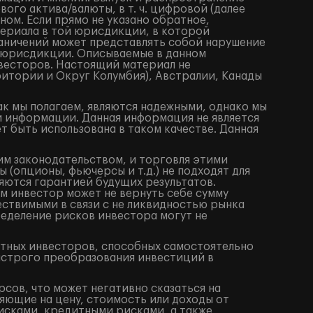
го актива/валюты, в т. ч. цифровой (далее
ом. Если прямо не указано обратное,
териала в той юрисдикции, в которой
аничений может представлять собой нарушение
 юрисдикции. Описываемые в данном
весторов. Настоящий материал не
итории и Округ Колумбия), Австралии, Канады
ак мы полагаем, являются надежными, однако мы
й информации. Данная информация не является
 быть использована в таком качестве. Данная
им законодательством, и торговля этими
(опционы, фьючерсы и т.д.) не подходят для
яются гарантией будущих результатов.
м инвестор может не вернуть себе сумму
ествимыми в связи с не ликвидностью рынка
ределение рисков инвестора могут не
ытных инвесторов, способных самостоятельно
ыстрого преобразования инвестиций в
сов, что может негативно сказаться на
яющие на цену, стоимость или доходы от
исками, кредитными рисками, а также