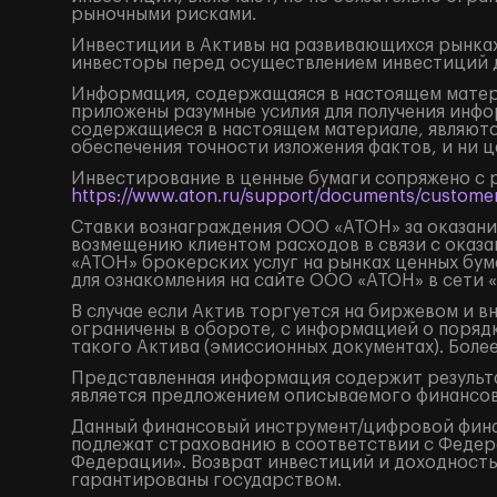
рыночными рисками.
Инвестиции в Активы на развивающихся рынках
инвесторы перед осуществлением инвестиций 
Информация, содержащаяся в настоящем матери
приложены разумные усилия для получения инфо
содержащиеся в настоящем материале, являютс
обеспечения точности изложения фактов, и ни 
Инвестирование в ценные бумаги сопряжено с 
https://www.aton.ru/support/documents/customer
Ставки вознаграждения ООО «АТОН» за оказание
возмещению клиентом расходов в связи с оказа
«АТОН» брокерских услуг на рынках ценных бу
для ознакомления на сайте ООО «АТОН» в сети 
В случае если Актив торгуется на биржевом и 
ограничены в обороте, с информацией о поряд
такого Актива (эмиссионных документах). Боле
Представленная информация содержит результа
является предложением описываемого финансов
Данный финансовый инструмент/цифровой финанс
подлежат страхованию в соответствии с Федера
Федерации». Возврат инвестиций и доходность
гарантированы государством.