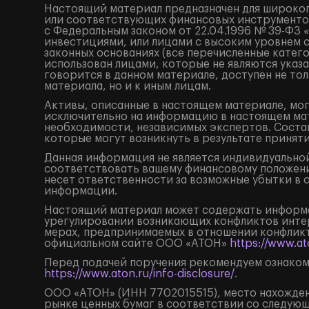
Настоящий материал предназначен для широког
или соответствующих финансовых инструментов
с Федеральным законом от 22.04.1996 № 39-ФЗ 
инвестициями, или лицами с высоким уровнем 
законных основаниях (все перечисленные катег
использован лицами, которые не являются ука
говорится в данном материале, доступен не тол
материала, но и к иным лицам.
Активы, описанные в настоящем материале, мог
исключительно на информацию в настоящем мат
необходимости, независимых экспертов. Состав
которые могут возникнуть в результате принят
Данная информация не является индивидуальной
соответствовать вашему финансовому положени
несет ответственности за возможные убытки в 
информации.
Настоящий материал может содержать информа
урегулировании возникающих конфликтов инте
мерах, предпринимаемых в отношении конфликт
официальном сайте ООО «АТОН»
https://www.ato
Перед подачей поручения рекомендуем ознаком
https://www.aton.ru/info-disclosure/
.
ООО «АТОН» (ИНН 7702015515), место нахождения
рынке ценных бумаг в соответствии со следую