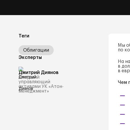
Теги
Мы о
по к
Облигации
Эксперты
На н
в до
в евр
Дмитрий Диянов
Старший
управляющий
Чем 
активами УК «Атон-
менеджмент»