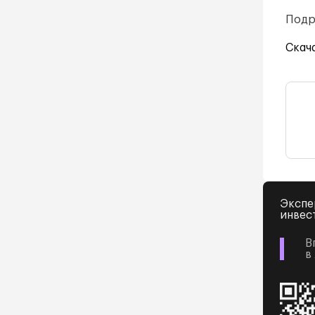
Подр
Скач
Экспе
инвес
В
в