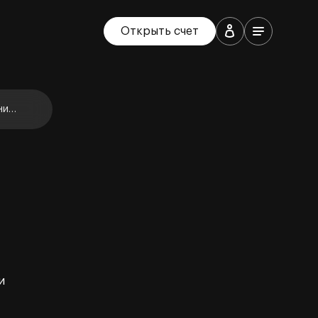
Открыть счет
ние
и