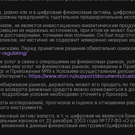
, равно как и в цифровые финансовые активы, цифрову
должны предпринять тщательное предварительное иссл
але, не является инвестиционно-аналитическим продук
рмации из надежных источников, при этом не может бы
я достоверными, точными или полными. Он был подгото
целиком, ни частично не содержит намеренно неверно 
рисками. Перед принятием решения обязательно ознаком
-regulating/
 услуг в связи с операциями на финансовых рынках, ус
нием ему услуг на финансовых рынках, приведены в Пр
маг и Приложении №19 к Условиям осуществления депоз
«Интернет»:
https://www.aton.ru/support/documents/custo
внебиржевом рынках, держатель может его продать по т
ке возврата денежных средств можно ознакомиться в д
е подробные условия необходимо уточнять у брокера.
ты исследований, прогнозов и оценок в отношении ра
ого инструмента.
овый актив/ валюта, в т. ч. цифровая не являются бан
льным законом от 23 декабря 2003 года № 177-ФЗ «О с
 вложений в данный финансовый инструмент/цифровой фи