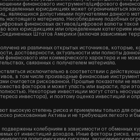
ношении финансового инструмента/цифрового финансово
в определенных юрисдикциях может ограничиваться закон
лиц, являющихся допустимыми получателями данного ма
ель настоящего материала. Несоблюдение подобных огр
/цифровых финансовых активов/цифровой валюты такой
 во всех юрисдикциях или определенным категориям ин
и Соединенных Штатов Америки (включая зависимые терр
лучена из различных открытых источников, которые, к
ости, достоверности, актуальности или полноты данно
 финансового или коммерческого характера и не может
ельствах, связанных с получателем материала.
ествляться исключительно в соответствии с действующ
ивов, в том числе производные финансовые инструменты 
ами считается рискованной. Прошлые показатели не явл
жества факторов и может упасть или вырасти, при это
и полностью. Некоторые инвестиции могут стать неосущ
тереса инвестора), и поэтому оценка инвестиций и оп
ют высокую степень риска и приемлемы только для оп
ысоко рискованные Активы и не требующих легкого и б
подвержены колебаниям в зависимости от обменных кур
аемых от инвестиций доходов. Иные факторы риска, вли
аничиваются политическими рисками, экономическими р