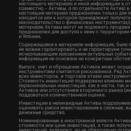
настоящего материала и иной информации в от
совместно – Активы, а по отдельности Актив) 
настоящий материал предназначен только для 
находится или к которой принадлежит получат
законодательства о финансовых инструментах
материале Активы могут не подлежать продаже
предназначен для доступа к нему с территори
и Японии.
Содержащаяся в материале информация, была по
не можем гарантировать и не гарантируем точн
исчерпывающим изложением актуальных событий
информация не основана на конкретных обстоят
Выпуск, учет и обращение Активов может осущ
инструментами считается рискованной. Ряд Акт
всех инвесторов, и торговля этими инструмент
Стоимость инвестиций подвержена влиянию мно
первоначальных инвестиций, как в части, так 
Активов или отсутствием вторичного рынка (ин
поддаваться количественной оценке.
Инвестиции в неликвидные Активы подразумева
оценивать риски инвестирования в сложные, в
денежные средства.
Номинированные в иностранной валюте Активы 
стоимости или цене инвестиций, а также получ
инвестиций, включают, но не обязательно огр