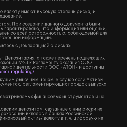
ю валюту имеют высокую степень риска, и
едование.
том. При создании данного документа были
ть гарантировано, что информация или оценки,
влен со всей осторожностью, соблюдаемой для
изложенной информации.
ьтесь с Декларацией о рисках:
луг Депозитария, а также перечень подлежащих
иложении №23 к Регламенту оказания ООО
итарной деятельности ООО «АТОН» и доступны
mer-regulating/
екущим рыночным ценам. В случае если Активы
окументах, регламентирующих порядок выпуска
ссматриваемых финансовых инструментов и не
ковским депозитом, связанные с ним риски не
траховании вкладов в банках Российской
нансовый актив/ валюту в т. ч. цифровую не