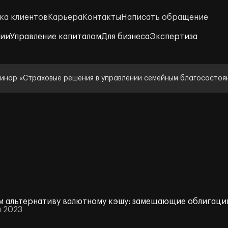
ка клиентов
Карьера
Контакты
Написать обращение
нии
Управление капиталом
Для бизнеса
Экспертиза
инар «Страховые решения в управлении семейным благосостоя
 альтернативу валютному кэшу: замещающие облигаци
я 2023