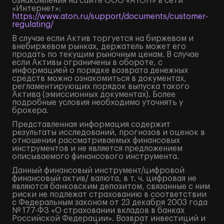
ознакомления на сайте ООО «АТОН» в сети
«Интернет»:
https://www.aton.ru/support/documents/customer-
regulating/
В случае если Актив торгуется на биржевом и
внебиржевом рынках, держатель может его
продать по текущим рыночным ценам. В случае
если Активы ограничены в обороте, с
информацией о порядке возврата денежных
средств можно ознакомиться в документах,
регламентирующих порядок выпуска такого
Актива (эмиссионных документах). Более
подробные условия необходимо уточнять у
брокера.
Представленная информация содержит
результаты исследований, прогнозов и оценок в
отношении рассматриваемых финансовых
инструментов и не является предложением
описываемого финансового инструмента.
Данный финансовый инструмент/цифровой
финансовый актив/ валюта, в т. ч. цифровая не
являются банковским депозитом, связанные с ним
риски не подлежат страхованию в соответствии
с Федеральным законом от 23 декабря 2003 года
№ 177-ФЗ «О страховании вкладов в банках
Российской Федерации». Возврат инвестиций и