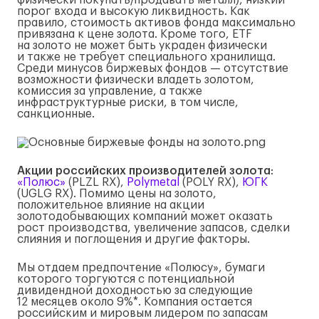
физически покупать/продавать металл), низкий
порог входа и высокую ликвидность. Как
правило, стоимость активов фонда максимально
привязана к цене золота. Кроме того, ETF
на золото не может быть украден физически
и также не требует специального хранилища.
Среди минусов биржевых фондов — отсутствие
возможности физически владеть золотом,
комиссия за управление, а также
инфраструктурные риски, в том числе,
санкционные.
Акции российских производителей золота
:
«Полюс»
(PLZL RX),
Polymetal
(POLY RX),
ЮГК
(UGLG RX). Помимо цены на золото,
положительное влияние на акции
золотодобывающих компаний может оказать
рост производства, увеличение запасов, сделки
слияния и поглощения и другие факторы.
Мы отдаем предпочтение «Полюсу», бумаги
которого торгуются c потенциальной
дивидендной доходностью за следующие
12 месяцев около 9%*. Компания остается
российским и мировым лидером по запасам