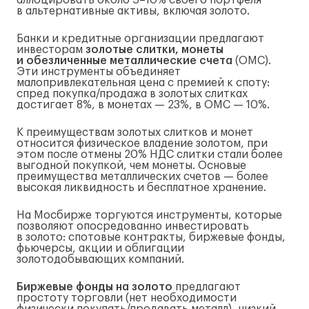
аллоцировать около 5–10% своего портфеля
в альтернативные активы, включая золото.
Банки и кредитные организации предлагают
инвесторам
золотые слитки, монеты
и обезличенные металлические счета
(ОМС).
Эти инструменты объединяет
малопривлекательная цена с премией к споту:
спред покупка/продажа в золотых слитках
достигает 8%, в монетах — 23%, в ОМС — 10%.
К преимуществам золотых слитков и монет
относится физическое владение золотом, при
этом после отмены 20% НДС слитки стали более
выгодной покупкой, чем монеты. Основые
преимущества металлических счетов — более
высокая ликвидность и бесплатное хранение.
На Мосбирже торгуются инструменты, которые
позволяют опосредованно инвестировать
в золото: спотовые контракты, биржевые фонды,
фьючерсы, акции и облигации
золотодобывающих компаний.
Биржевые фонды на золото
предлагают
простоту торговли (нет необходимости