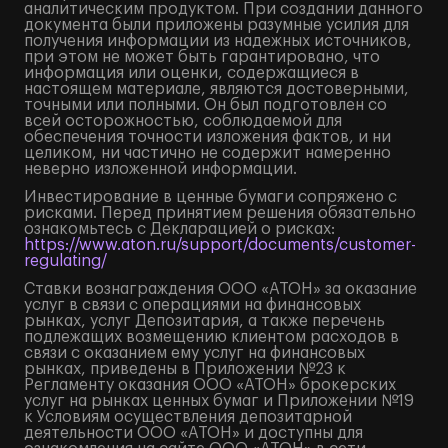
аналитическим продуктом. При создании данного
документа были приложены разумные усилия для
получения информации из надежных источников,
при этом не может быть гарантировано, что
информация или оценки, содержащиеся в
настоящем материале, являются достоверными,
точными или полными. Он был подготовлен со
всей осторожностью, соблюдаемой для
обеспечения точности изложения фактов, и ни
целиком, ни частично не содержит намеренно
неверно изложенной информации.
Инвестирование в ценные бумаги сопряжено с
рисками. Перед принятием решения обязательно
ознакомьтесь с Декларацией о рисках:
https://www.aton.ru/support/documents/customer-
regulating/
Ставки вознаграждения ООО «АТОН» за оказание
услуг в связи с операциями на финансовых
рынках, услуг Депозитария, а также перечень
подлежащих возмещению клиентом расходов в
связи с оказанием ему услуг на финансовых
рынках, приведены в Приложении №23 к
Регламенту оказания ООО «АТОН» брокерских
услуг на рынках ценных бумаг и Приложении №19
к Условиям осуществления депозитарной
деятельности ООО «АТОН» и доступны для