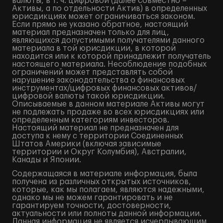
валюты, в т. ч. цифровой (далее совместно –
Активы, а по отдельности Актив) в определенных
юрисдикциях может ограничиваться законом.
Если прямо не указано обратное, настоящий
материал предназначен только для лиц,
являющихся допустимыми получателями данного
материала в той юрисдикции, в которой
находится или к которой принадлежит получатель
настоящего материала. Несоблюдение подобных
ограничений может представлять собой
нарушение законодательства о финансовых
инструментах/цифровых финансовых активов/
цифровой валюты такой юрисдикции.
Описываемые в данном материале Активы могут
не подлежать продаже во всех юрисдикциях или
определенным категориям инвесторов.
Настоящий материал не предназначен для
доступа к нему с территории Соединенных
Штатов Америки (включая зависимые
территории и Округ Колумбия), Австралии,
Канады и Японии.
Содержащаяся в материале информация, была
получена из различных открытых источников,
которые, как мы полагаем, являются надежными,
однако мы не можем гарантировать и не
гарантируем точности, достоверности,
актуальности или полноты данной информации.
Данная информация не является исчерпывающим