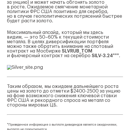
за унцию) и может начать обгонять золото
в росте. Ожидаемое смягчение монетарной
политики ФРС США позитивно для серебра,
но в случае геополитических потрясений быстрее
будет расти золото.
Максимальный апсайд, который мы здесь
видим, — это 50–60% к текущей стоимости
металла. В целях диверсификации портфеля
можно также обратить внимание на спотовый
контракт на Мосбирже
SLVRUB_TOM
и фьючерсный контракт на серебро
SILV-3
.24
***.
Таким образом, мы ожидаем дальнейшего роста
цены на золото до отметки $2400-2500 за унцию
на фоне возможного снижения ключевой ставки
ФРС США и рекордного спроса на металл со
стороны мировых ЦБ.
*Приведенная информация о выплате дивидендов является ожиданиями,
выплата не гарантируется.