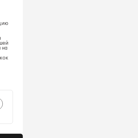
ацию
ы
ашей
 на
скок