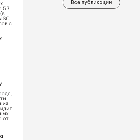
Все публикации
ах
 5.7
(в
AISC
сов с
я
у
роде,
сти
ния
видит
тных
а от
ка