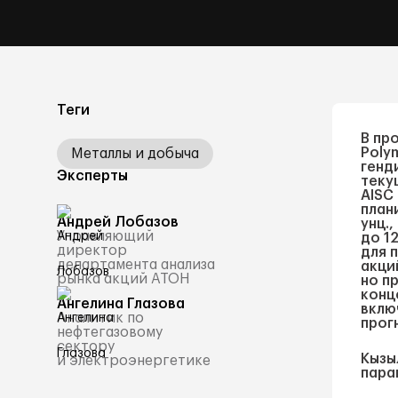
Теги
В пр
Poly
Металлы и добыча
генд
Эксперты
теку
AISC
план
Андрей Лобазов
унц.
Управляющий
до 1
директор
для 
департамента анализа
акци
рынка акций АТОН
но п
конц
Ангелина Глазова
вклю
Аналитик по
прог
нефтегазовому
сектору
Кызы
и электроэнергетике
пара