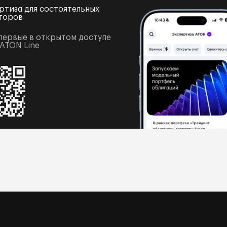
ртиза для состоятельных
торов
первые в открытом доступе
 ATON Line