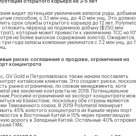
луатации открытого карьера на 3-5 лет
ания видит потенциал увеличения запасов руды, добыва
тым способом, с 3.1 млн унц. до 4.0 млн унц. Это должно
лить срок службы открытого карьера до 12 лет. Polymeta
т отложить переход на подземную добычу ($250 млн
атрат), который может привести к увеличению TCC на 1
мотря на более высокое содержание золота). Ожидается,
 три года запасы компании увеличатся с 7.2 млн унц. до 1
нц.
евые риски: соглашения о продаже, ограничения на
орт концентрата
с, GV Gold и Петропавловск также начали поставлять
ентрат китайским клиентам. Это создает риски, поскол
сть рынка ограничена, по словам менеджмента, хотя
metal уже заключил контракты на 2019. Потенциальное
ение Россией ограничений на экспорт концентрата мож
зиться на Казахстане, поскольку обе страны являются
ами Таможенного союза. В 2019 Polymetal планирует
авить 45% золотого концентрата из Кызыла через порт
ивосток в Восточный Китай и 15% через прилегающую
зную дорогу в Западный Китай. Остальные 40% отправят
ский ГМК.