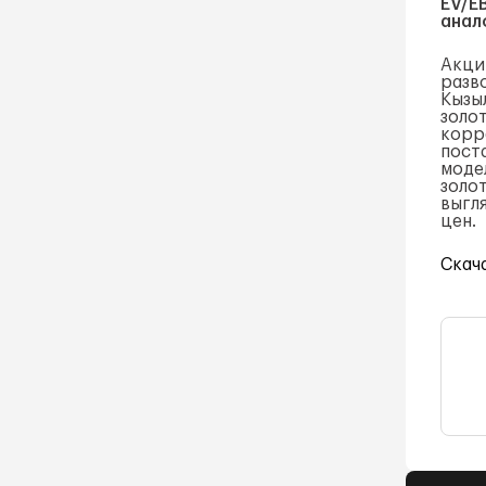
EV/E
анал
Акции
разв
Кызыл
золо
корр
пост
моде
золот
выгл
цен.
Скач