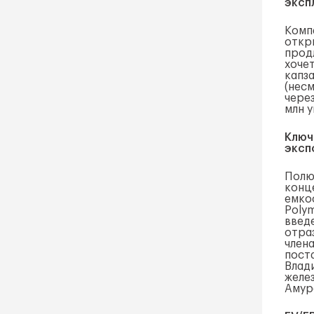
эксп
Комп
откры
прод
хоче
капз
(нес
через
млн у
Ключ
эксп
Полю
конц
емко
Poly
введ
отра
член
пост
Влад
желе
Амур