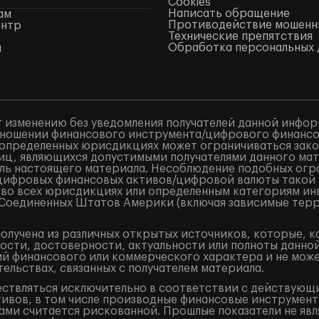
Cookies
Написать обращение
ам
Противодействие мошенн
ентр
Технические препятствия
Обработка персональных 
ы
 изменению без уведомления получателей данной инфор
ношении финансового инструмента/цифрового финансово
в определенных юрисдикциях может ограничиваться закон
лиц, являющихся допустимыми получателями данного ма
ель настоящего материала. Несоблюдение подобных огр
/цифровых финансовых активов/цифровой валюты такой
 во всех юрисдикциях или определенным категориям ин
и Соединенных Штатов Америки (включая зависимые терр
лучена из различных открытых источников, которые, к
ости, достоверности, актуальности или полноты данно
 финансового или коммерческого характера и не может
ельствах, связанных с получателем материала.
ествляться исключительно в соответствии с действующ
ивов, в том числе производные финансовые инструменты 
ами считается рискованной. Прошлые показатели не явл