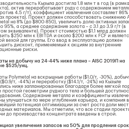
водительность Кызыла достигла 1.8 млн т в год (в рамк
кта), актив перерабатывает руду с содержанием металла
против 4.5 г/т), коэффициент извлечения составляет 86% 
ах проекта). Проект должен способствовать снижению 
etal на 8% (до $800-850), увеличить долю активных запа
о 95%, а среднее содержание золота – с 3.1 до 3.9 г/т (в
том эквиваленте). Проект стоимостью $1.1 млрд должен
ить $250 млн к EBITDA и около $200 млн к FCF и являетс
ой вехой для группы. Его ввод в эксплуатацию должен
ьшить дисконт, применяемый к акциям за внутренние
ационные риски.
аты на добычу на 24-44% ниже плана – AISC 2019П на
не $525/унц.
ты Polymetal на вскрышные работы ($1.0/т, -30%), добыч
($0.9/т, -44%) и переработку ($14.1/т, -24%) на Кызыле
ались ниже запланированных благодаря более мягкой по
е простой геометрии рудного тела и большей доступно
удования. Содержание металла и коэффициенты извлече
ны улучшаться по мере углубления карьера, и компания 
нейший потенциал оптимизации за счет роста доли мес
одных материалов. Мы отметили, что все стадии проект
чи до производства концентрата введены в строй.
нциал увеличения запасов на 50% для продления сро