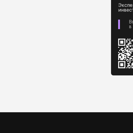
Экспе
инвес
В
в