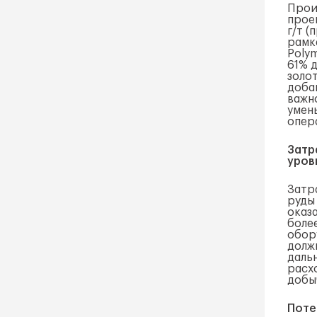
Произ
прое
г/т (
рамк
Polym
61% д
золо
добав
важн
умен
опер
Затр
уров
Затра
руды 
оказ
боле
обор
долж
даль
расх
добы
Поте