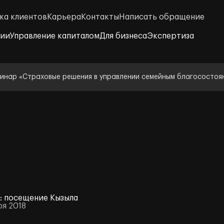
ка клиентов
Карьера
Контакты
Написать обращение
нии
Управление капиталом
Для бизнеса
Экспертиза
инар «Страховые решения в управлении семейным благосостоя
l: посещение Кызыла
ря 2018