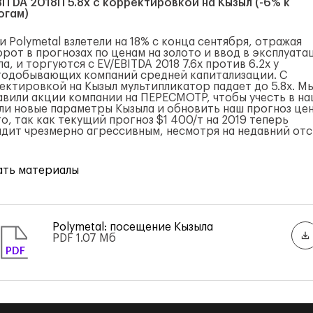
BITDA 2018П 5.8x с корректировкой на Кызыл (-6% к
огам)
 Polymetal взлетели на 18% с конца сентября, отражая
орот в прогнозах по ценам на золото и ввод в эксплуат
а, и торгуются с EV/EBITDA 2018 7.6x против 6.2x у
тодобывающих компаний средней капитализации. С
ектировкой на Кызыл мультипликатор падает до 5.8x. М
авили акции компании на ПЕРЕСМОТР, чтобы учесть в н
ли новые параметры Кызыла и обновить наш прогноз цен
о, так как текущий прогноз $1 400/т на 2019 теперь
ядит чрезмерно агрессивным, несмотря на недавний от
ать материалы
Polymetal: посещение Кызыла
PDF
1.07 Мб
PDF