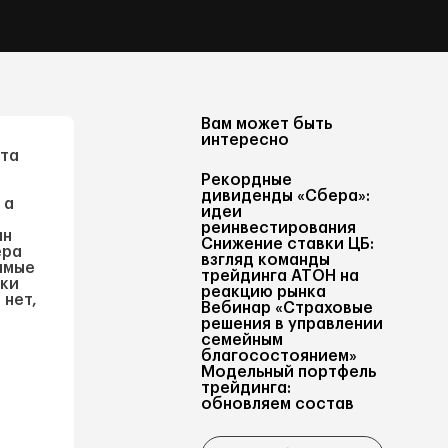
Вам может быть
интересно
ста
Рекордные
о
дивиденды «Сбера»:
 а
идеи
реинвестирования
лн
Снижение ставки ЦБ:
ера
взгляд команды
имые
трейдинга АТОН на
нки
реакцию рынка
 нет,
Вебинар «Страховые
решения в управлении
семейным
благосостоянием»
Модельный портфель
трейдинга:
обновляем состав