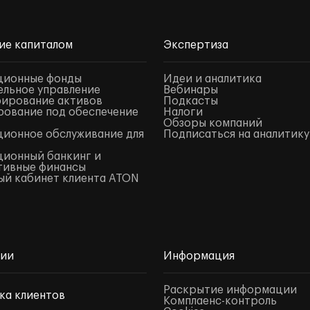
ие капиталом
Экспертиза
ционные фонды
Идеи и аналитика
льное управление
Вебинары
ирование активов
Подкасты
ование под обеспечение
Налоги
Обзоры компаний
ионное обслуживание для
Подписаться на аналитику
ионный банкинг и
тивные финансы
й кабинет клиента ATON
нии
Информация
Раскрытие информации
ка клиентов
Комплаенс-контроль