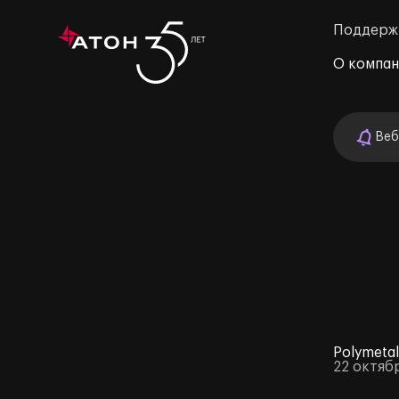
Поддерж
О компа
Веб
м»
Polymeta
22 октяб