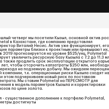
ошлый четверг мы посетили Кызыл, основной актив ро
metal в Казахстане, где компанию представлял
иректор Виталий Несис. Актив уже функционирует, ег
щие параметры близки к проектным или превышают их,
 в 2019 прогнозируется на уровне $525/унц. Polymetal
ирует увеличить ресурсную базу Кызыла с 7.2 до 11.3 м
, а также продлить срок эксплуатации открытого карь
2 лет, чтобы отсрочить капзатраты $250 млн, необход
перехода на подземную добычу. Мы ожидаем переоце
й компании, т.к. операционные риски Кызыла сходят на
ри этом подчеркиваем новый риск по поставкам
ентрата. Мы ставим Polymetal на ПЕРЕСМОТР для
чения в модель параметров Кызыла и корректировки
нозов по цене золота.
л - существенное дополнение к портфелю Polymetal,
метры достигнуты