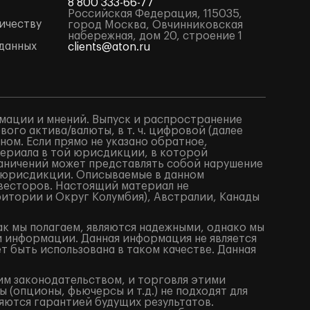
8 800 333-66-77
Российская Федерация, 115035,
ичеству
город Москва, Овчинниковская
набережная, дом 20, строение 1
данных
clients@aton.ru
мации и мнений. Выпуск и распространение
го актива/валюты, в т. ч. цифровой (далее
ом. Если прямо не указано обратное,
териала в той юрисдикции, в которой
аничений может представлять собой нарушение
 юрисдикции. Описываемые в данном
весторов. Настоящий материал не
итории и Округ Колумбия), Австралии, Канады
ак мы полагаем, являются надежными, однако мы
й информации. Данная информация не является
 быть использована в таком качестве. Данная
им законодательством, и торговля этими
(опционы, фьючерсы и т.д.) не подходят для
яются гарантией будущих результатов.