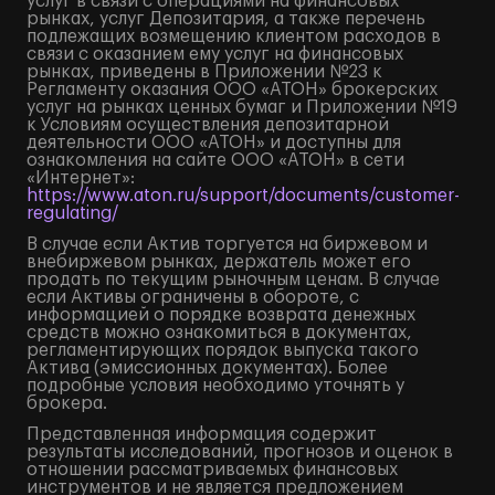
услуг в связи с операциями на финансовых
рынках, услуг Депозитария, а также перечень
подлежащих возмещению клиентом расходов в
связи с оказанием ему услуг на финансовых
рынках, приведены в Приложении №23 к
Регламенту оказания ООО «АТОН» брокерских
услуг на рынках ценных бумаг и Приложении №19
к Условиям осуществления депозитарной
деятельности ООО «АТОН» и доступны для
ознакомления на сайте ООО «АТОН» в сети
«Интернет»:
https://www.aton.ru/support/documents/customer-
regulating/
В случае если Актив торгуется на биржевом и
внебиржевом рынках, держатель может его
продать по текущим рыночным ценам. В случае
если Активы ограничены в обороте, с
информацией о порядке возврата денежных
средств можно ознакомиться в документах,
регламентирующих порядок выпуска такого
Актива (эмиссионных документах). Более
подробные условия необходимо уточнять у
брокера.
Представленная информация содержит
результаты исследований, прогнозов и оценок в
отношении рассматриваемых финансовых
инструментов и не является предложением