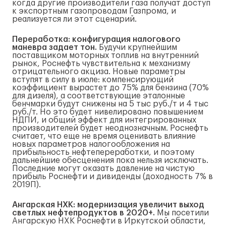
когда другие производители газа получат доступ
к экспортным газопроводам Газпрома, и
реализуется ли этот сценарий.
Переработка: конфигурация налогового
маневра задает тон.
Будучи крупнейшим
поставщиком моторных топлив на внутренний
рынок, Роснефть чувствительна к механизму
отрицательного акциза. Новые параметры
вступят в силу в июле: компенсирующий
коэффициент вырастет до 75% для бензина (70%
для дизеля), а соответствующие эталонные
бенчмарки будут снижены на 5 тыс руб./т и 4 тыс
руб./т. Но это будет нивелировано повышением
НДПИ, и общий эффект для интегрированных
производителей будет неоднозначным. Роснефть
считает, что еще не время оценивать влияние
новых параметров налогообложения на
прибыльность нефтепереработки, и поэтому
дальнейшие обесценения пока нельзя исключать.
Последние могут оказать давление на чистую
прибыль Роснефти и дивиденды (доходность 7% в
2019П).
Ангарская НХК: модернизация увеличит выход
светлых нефтепродуктов в 2020+.
Мы посетили
Ангарскую НХК Роснефти в Иркутской области,