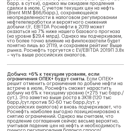
барр. в сутки), однако мы ожидаем продления
сделки в июле. С учетом текущих цен на нефть
(Brent MtM $66/барр.), сохраняющейся
неопределенности в налоговом регулировании
нефтепепеработки и вероятного снижения
добычи г/г, EBITDA Роснефти в 2019 может
оказаться на 7% ниже нашего базового прогноза
(на уровне $29.4 млрд). Однако мы подчеркиваем,
что более точно влияние на финпоказатели будет
понятно лишь во 2П19, и сохраняем рейтинг Выше
рынка. Роснефть торгуется с EV/EBITDA 2019П 3.8x
– чуть выше российских аналогов.
Добыча: +6% к текущим уровням, если
ограничения ОПЕК+ будут сняты.
Если ОПЕК+
решит отменить ограничения по добыче нефти на
встрече в июле, Роснефть сможет нарастить
добычу на 6% к текущему уровню (+275 тыс барр./
сут.). Это заметно выше роста в 3К18 (120 тыс
барр./сут.против 50-60 тыс барр./сут. у
российских аналогов) и вновь подчеркивает, что
Роснефть наиболее выгодно позиционирована к
снятию ограничений. Однако мы считаем, что
продление соглашения сейчас весьма вероятно,
учитывая падение цен на нефть и необходимость
ручного регулирования баланса спроса/