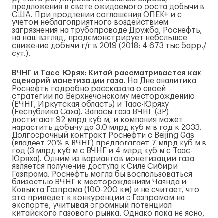
предложения в свете ожидаемого роста добычи в
США. При продлении соглашения ОПЕК+ и с
учетом неблагоприятного воздействием
загрязнения на трубопроводе Дружба, Роснефть,
на наш взгляд, продемонстрирует небольшое
снижение добычи г/г в 2019 (2018: 4 673 тыс барр./
сут.).
ВЧНГ и Таас-Юрях: Китай рассматривается как
сценарий монетизации газа
. На Дне аналитика
Роснефть подробно рассказала о своей
стратегии по Верхнечонскому месторождению
(ВЧНГ, Иркутская область) и Таас-Юряху
(Республика Саха). Запасы газа ВЧНГ (3P)
достигают 92 млрд куб м, и компания может
нарастить добычу до 3.0 млрд куб м в год к 2033.
Долгосрочный контракт Роснефти с Beijing Gas
(владеет 20% в ВЧНГ) предполагает 7 млрд куб м в
год (3 млрд куб м с ВЧНГ и 4 млрд куб м с Таас-
Юряха). Одним из вариантов монетизации газа
является получение доступа к Силе Сибири
Газпрома. Роснефть могла бы воспользоваться
близостью ВЧНГ к месторождениям Чаянда и
Ковыкта Газпрома (100-200 км) и не считает, что
это приведет к конкуренции с Газпромом на
экспорте, учитывая огромный потенциал
китайского газового рынка. Однако пока не ясно,