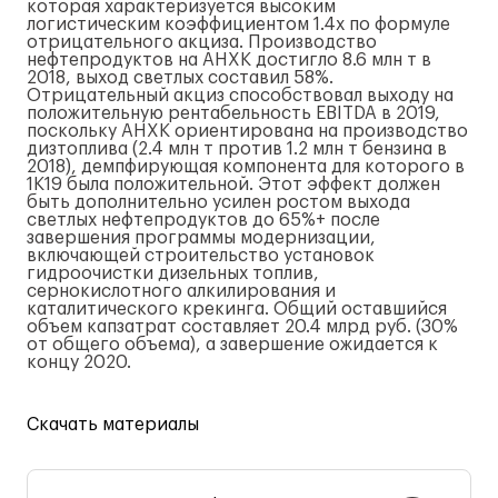
которая характеризуется высоким
логистическим коэффициентом 1.4x по формуле
отрицательного акциза. Производство
нефтепродуктов на АНХК достигло 8.6 млн т в
2018, выход светлых составил 58%.
Отрицательный акциз способствовал выходу на
положительную рентабельность EBITDA в 2019,
поскольку АНХК ориентирована на производство
дизтоплива (2.4 млн т против 1.2 млн т бензина в
2018), демпфирующая компонента для которого в
1К19 была положительной. Этот эффект должен
быть дополнительно усилен ростом выхода
светлых нефтепродуктов до 65%+ после
завершения программы модернизации,
включающей строительство установок
гидроочистки дизельных топлив,
сернокислотного алкилирования и
каталитического крекинга. Общий оставшийся
объем капзатрат составляет 20.4 млрд руб. (30%
от общего объема), а завершение ожидается к
концу 2020.
Скачать материалы