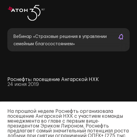
Вебинар «Страховые решения в управлении
семейным благосостоянием»
Роснефть: посещение Ангарской НХК
24 июня 2019
На прошлой неделе Роснефть организовала
посещение Ангарской НХК с участием команды
менеджмента во главе с первым вице-
президентом Эриком Лироном. Роснефть
предлагает самый значительный потенциал роста
добычи при снятии ограничений ОПЕК+ (275 тыс