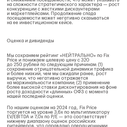
и снижением посещаемости, что может указывать
на сложности стратегического характера — рост
конкуренции с жесткими дискаунтерами
и маркетплейсами. Продолжение спада
посещаемости может негативно сказываться
на ее инвестиционном кейсе.
Оценка и дивиденды
Мы сохраняем рейтинг «НЕЙТРАЛЬНО» по Fix
Price и понижаем целевую цену с 320
до 250 рублей по следующим причинам: (1)
сохранение отрицательной динамики трафика
и более низкий, чем мы ожидали ранее, рост
выручки, что негативно отражается
на маржинальности компании; (2) применение
более высокой ставки дисконтирования на фоне
роста доходности «длинных» ОФЗ с момента
нашей последней оценки.
По нашим оценкам на 2024 год, Fix Price
торгуется на уровне 3,6x по мультипликатору
EV/EBITDA и 7,0x по P/E — это соответствует
нижнему диапазону оценок российских
ритейлеров, что оправдано операционными