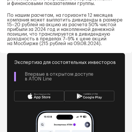
и финансовыми показателями группы.
По нашим расчетам, на горизонте 12 месяцев
компания может выплатить дивиденды в размере
15–20 рублей на акцию из расчета 50% чистой
прибыли за 2024 год и накопленной денежной
позиции, что транслируется в дивидендную
доходность в пределах 7–9% к цене акций
на Мосбирже (215 рублей на
09.08.2024
).
Экспертиза для состоятельных инвесторов
Впервые в открытом доступе
в ATON Line