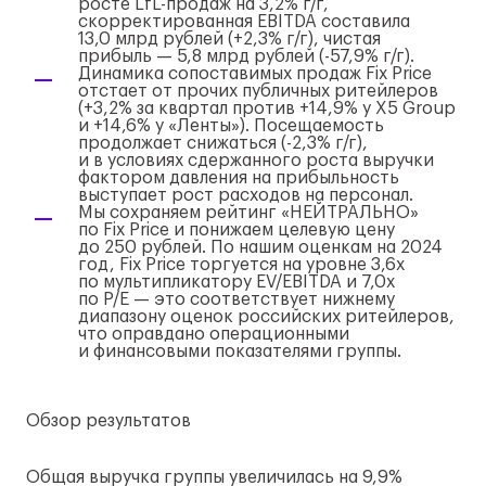
росте
LfL-продаж
на 3,2%
г/г
,
скорректированная EBITDA составила
13,0 млрд рублей (+2,3%
г/г
), чистая
прибыль — 5,8 млрд рублей (-57,9%
г/г
).
Динамика сопоставимых продаж Fix Price
отстает от прочих публичных ритейлеров
(+3,2% за квартал против +14,9% у X5 Group
и +14,6% у «Ленты»). Посещаемость
продолжает снижаться (-2,3%
г/г
),
и в условиях сдержанного роста выручки
фактором давления на прибыльность
выступает рост расходов на персонал.
Мы сохраняем рейтинг «НЕЙТРАЛЬНО»
по Fix Price и понижаем целевую цену
до 250 рублей. По нашим оценкам на 2024
год, Fix Price торгуется на уровне 3,6x
по мультипликатору EV/EBITDA и 7,0x
по P/E — это соответствует нижнему
диапазону оценок российских ритейлеров,
что оправдано операционными
и финансовыми показателями группы.
Обзор результатов
Общая выручка группы увеличилась на 9,9%