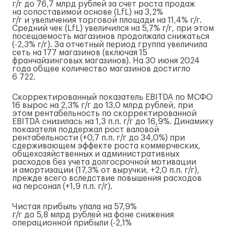
г/г
до 76,7 млрд рублей за счет роста продаж
на сопоставимой основе (LfL) на 3,2%
г/г
и увеличения торговой площади на 11,4%
г/г
.
Средний чек (LfL) увеличился на 5,7%
г/г
, при этом
посещаемость магазинов продолжала снижаться
(-2,3%
г/г
). За отчетный период группа увеличила
сеть на 177 магазинов (включая 15
франчайзинговых магазинов). На 30 июня 2024
года общее количество магазинов достигло
6 722.
Скорректированный показатель EBITDA по МСФО
16 вырос на 2,3%
г/г
до 13,0 млрд рублей, при
этом рентабельность по скорректированной
EBITDA снизилась на 1,3 п.п.
г/г
до 16,9%. Динамику
показателя поддержал рост валовой
рентабельности (+0,7 п.п.
г/г
до 34,0%) при
сдерживающем эффекте роста коммерческих,
общехозяйственных и административных
расходов без учета долгосрочной мотивации
и амортизации (17,3% от выручки, +2,0 п.п.
г/г
),
прежде всего вследствие повышения расходов
на персонал (+1,9 п.п.
г/г
).
Чистая прибыль упала на 57,9%
г/г
до 5,8 млрд рублей на фоне снижения
операционной прибыли (-2,1%