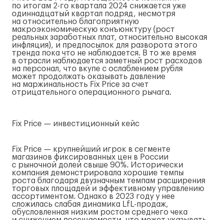
по итогам
2-го
квартала 2024 снижается уже
одиннадцатый квартал подряд, несмотря
на относительно благоприятную
макроэкономическую конъюнктуру (рост
реальных заработных плат, относительно высокая
инфляция), и предпосылок для разворота этого
тренда пока что не наблюдается. В то же время
в отрасли наблюдается заметный рост расходов
на персонал, что вкупе с ослаблением рубля
может продолжать оказывать давление
на маржинальность Fix Price за счет
отрицательного операционного рычага.
Fix Price — инвестиционный кейс
Fix Price — крупнейший игрок в сегменте
магазинов фиксированных цен в России
с рыночной долей свыше 90%. Исторически
компания демонстрировала хорошие темпы
роста благодаря двузначным темпам расширения
торговых площадей и эффективному управлению
ассортиментом. Однако в 2023 году у нее
сложилась слабая динамика
LfL-продаж
,
обусловленная низким ростом среднего чека