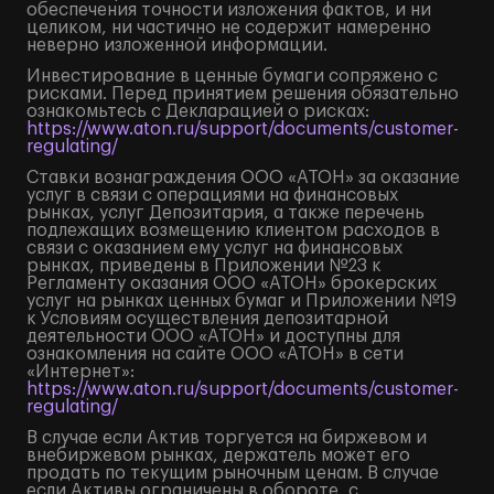
обеспечения точности изложения фактов, и ни
целиком, ни частично не содержит намеренно
неверно изложенной информации.
Инвестирование в ценные бумаги сопряжено с
рисками. Перед принятием решения обязательно
ознакомьтесь с Декларацией о рисках:
https://www.aton.ru/support/documents/customer-
regulating/
Ставки вознаграждения ООО «АТОН» за оказание
услуг в связи с операциями на финансовых
рынках, услуг Депозитария, а также перечень
подлежащих возмещению клиентом расходов в
связи с оказанием ему услуг на финансовых
рынках, приведены в Приложении №23 к
Регламенту оказания ООО «АТОН» брокерских
услуг на рынках ценных бумаг и Приложении №19
к Условиям осуществления депозитарной
деятельности ООО «АТОН» и доступны для
ознакомления на сайте ООО «АТОН» в сети
«Интернет»:
https://www.aton.ru/support/documents/customer-
regulating/
В случае если Актив торгуется на биржевом и
внебиржевом рынках, держатель может его
продать по текущим рыночным ценам. В случае
если Активы ограничены в обороте, с