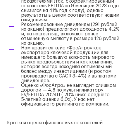
показателями (так, скорректированный
показатель EBITDA за 9 месяцев 2023 года
снизился на 41% год к году), однако
результаты в целом соответствуют нашим
ожиданиям.
Рекомендованные дивиденды (291 рублей
на акцию) предполагают доходность 4,2%
и, на наш взгляд, включают ранее
отмененную выплату в размере 126 рублей
на акцию.
Нам нравится кейс «ФосАгро» как
экспортера ключевой продукции для
имеющего большую важность мирового
рынка продовольствия и как компании,
которая всегда находила оптимальный
баланс между инвестициями (и ростом
производства с CAGR 3–4%) и выплатами
дивидендов.
Оценка «ФосАгро» не выглядит слишком
дорогой — 4,8 по мультипликатору
EV/EBITDA 2024П (-20% ниже среднего
5-летней
оценки 6,0x). У нас нет
официального рейтинга по компании.
Краткая оценка финансовых показателей