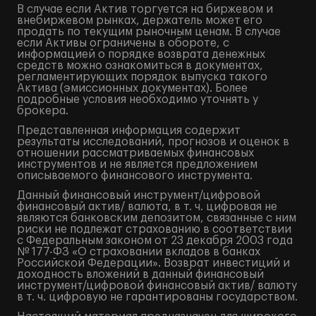
В случае если Актив торгуется на биржевом и
внебиржевом рынках, держатель может его
продать по текущим рыночным ценам. В случае
если Активы ограничены в обороте, с
информацией о порядке возврата денежных
средств можно ознакомиться в документах,
регламентирующих порядок выпуска такого
Актива (эмиссионных документах). Более
подробные условия необходимо уточнять у
брокера.
Представленная информация содержит
результаты исследований, прогнозов и оценок в
отношении рассматриваемых финансовых
инструментов и не является предложением
описываемого финансового инструмента.
Данный финансовый инструмент/цифровой
финансовый актив/ валюта, в т. ч. цифровая не
являются банковским депозитом, связанные с ним
риски не подлежат страхованию в соответствии
с Федеральным законом от 23 декабря 2003 года
№ 177-ФЗ «О страховании вкладов в банках
Российской Федерации». Возврат инвестиций и
доходность вложений в данный финансовый
инструмент/цифровой финансовый актив/ валюту
в т. ч. цифровую не гарантированы государством.