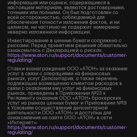
информация или оценки, содержащиеся в
настоящем материале, являются достоверными,
точными или полными. Он был подготовлен со
всей осторожностью, соблюдаемой для
обеспечения точности изложения фактов, и ни
целиком, ни частично не содержит намеренно
неверно изложенной информации.
Инвестирование в ценные бумаги сопряжено с
рисками. Перед принятием решения обязательно
ознакомьтесь с Декларацией о рисках:
https://www.aton.ru/support/documents/customer-
regulating/
Ставки вознаграждения ООО «АТОН» за оказание
услуг в связи с операциями на финансовых
рынках, услуг Депозитария, а также перечень
подлежащих возмещению клиентом расходов в
связи с оказанием ему услуг на финансовых
рынках, приведены в Приложении №23 к
Регламенту оказания ООО «АТОН» брокерских
услуг на рынках ценных бумаг и Приложении №19
к Условиям осуществления депозитарной
деятельности ООО «АТОН» и доступны для
ознакомления на сайте ООО «АТОН» в сети
«Интернет»:
https://www.aton.ru/support/documents/customer-
regulating/