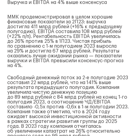
Выручка и EBITDA на 4% выше консенсуса
ММК продемонстрировал в целом хорошие
финансовые показатели за 2П23: выручка
достигла 411 млрд рублей (+16% к предыдущему
полугодию), EBITDA составила 108 млрд рублей
(+22%
п/п
). Рентабельность EBITDA увеличилась
до 26% против 25% в 1П23. Чистая прибыль
по сравнению с
1-м
полугодием 2023 выросла
на 29% и достигла 67 млрд рублей. Результаты
оказались лучше ожиданий рынка — показатели
выручки и EBITDA превысили
консенсус-прогноз
на 4%.
Свободный денежный поток за
2-е
полугодие 2023
составил 22 млрд рублей, что на 141% выше
результата предыдущего полугодия. Компания
увеличила чистую денежную позицию
до 89 млрд рублей с 84 млрд рублей на конец
1-го
полугодия 2023, а соотношение ЧД/EBITDA
составило -0,5х против -0,6х в
1-м
полугодии 2023.
Компания также отметила, что в 2024 году
ожидает высокой инвестиционной активности
в рамках стратегии развития группы до 2025
года. В 2023 году компания отчиталась
об увеличении капзатрат на 26% относительно