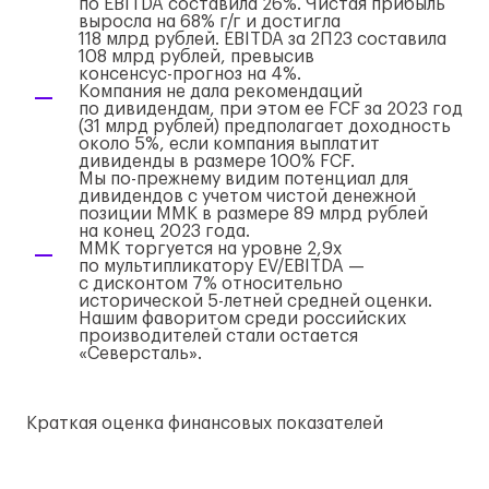
по EBITDA составила 26%. Чистая прибыль
выросла на 68%
г/г
и достигла
118 млрд рублей. EBITDA за 2П23 составила
108 млрд рублей, превысив
консенсус-прогноз
на 4%.
Компания не дала рекомендаций
по дивидендам, при этом ее FCF за 2023 год
(31 млрд рублей) предполагает доходность
около 5%, если компания выплатит
дивиденды в размере 100% FCF.
Мы
по-прежнему
видим потенциал для
дивидендов с учетом чистой денежной
позиции ММК в размере 89 млрд рублей
на конец 2023 года.
ММК торгуется на уровне 2,9x
по мультипликатору EV/EBITDA —
с дисконтом 7% относительно
исторической
5-летней
средней оценки.
Нашим фаворитом среди российских
производителей стали остается
«Северсталь».
Краткая оценка финансовых показателей