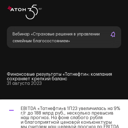
Вебинар «Страховые решения в управлении
семейным благосостоянием»
Финансовые результаты «Татнефти»: компания
сохраняет крепкий баланс
31 августа 2023
EBITDA «Татнефти»в 1П23 увеличилась на 9%
г/г
до 188 млрд руб., несколько превысив
наш прогноз. На фоне слабого рубля
и благоприятной ценовой конъюнктуры
мы считаем наш целевой прогноз по EBITDA