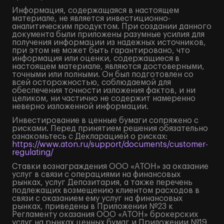
Информация, содержащаяся в настоящем
материале, не является инвестиционно-
аналитическим продуктом. При создании данного
документа были приложены разумные усилия для
получения информации из надежных источников,
при этом не может быть гарантировано, что
информация или оценки, содержащиеся в
настоящем материале, являются достоверными,
точными или полными. Он был подготовлен со
всей осторожностью, соблюдаемой для
обеспечения точности изложения фактов, и ни
целиком, ни частично не содержит намеренно
неверно изложенной информации.
Инвестирование в ценные бумаги сопряжено с
рисками. Перед принятием решения обязательно
ознакомьтесь с Декларацией о рисках:
https://www.aton.ru/support/documents/customer-
regulating/
Ставки вознаграждения ООО «АТОН» за оказание
услуг в связи с операциями на финансовых
рынках, услуг Депозитария, а также перечень
подлежащих возмещению клиентом расходов в
связи с оказанием ему услуг на финансовых
рынках, приведены в Приложении №23 к
Регламенту оказания ООО «АТОН» брокерских
услуг на рынках ценных бумаг и Приложении №19