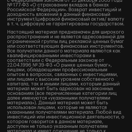
с Федеральным законом от 23 декабря 2003 года
№ 177-ФЗ «О страховании вкладов в банках
Российской Федерации». Возврат инвестиций и
доходность вложений в данный финансовый
инструмент/цифровой финансовый актив/ валюту
в т. ч. цифровую не гарантированы государством.
Настоящий материал предназначен для широкого
распространения и не является адресованной для
ограниченной группы лиц рекламой ценных бумаг
или соответствующих финансовых инструментов.
Все получатели данного материала являются как
квалифицированными инвесторами в
соответствии с Федеральным законом от
22.04.1996 № 39-ФЗ «О рынке ценных бумаг»,
лицами, обладающими профессиональным
опытом в вопросах, связанных с инвестициями,
или лицами с высоким уровнем собственного
капитала, так и иными лицами, которым данный
материал может быть адресован на законных
основаниях (все перечисленные категории лиц
далее именуются «указанными получателями
материала»). Данный материал может быть
использован лицами, которые не являются
указанными получателями материала. Любой вид
инвестиций или инвестиционной деятельности, о
котором говорится в данном материале,
доступен не только указанным получателям
материала и имеет отношение не только к