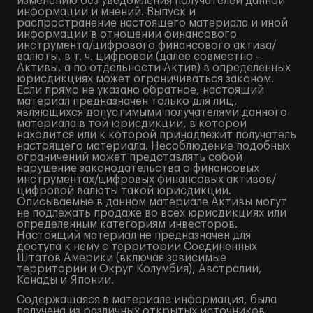
изменению без уведомления получателей данной
информации и мнений. Выпуск и
распространение настоящего материала и иной
информации в отношении финансового
инструмента/цифрового финансового актива/
валюты, в т. ч. цифровой (далее совместно –
Активы, а по отдельности Актив) в определенных
юрисдикциях может ограничиваться законом.
Если прямо не указано обратное, настоящий
материал предназначен только для лиц,
являющихся допустимыми получателями данного
материала в той юрисдикции, в которой
находится или к которой принадлежит получатель
настоящего материала. Несоблюдение подобных
ограничений может представлять собой
нарушение законодательства о финансовых
инструментах/цифровых финансовых активов/
цифровой валюты такой юрисдикции.
Описываемые в данном материале Активы могут
не подлежать продаже во всех юрисдикциях или
определенным категориям инвесторов.
Настоящий материал не предназначен для
доступа к нему с территории Соединенных
Штатов Америки (включая зависимые
территории и Округ Колумбия), Австралии,
Канады и Японии.
Содержащаяся в материале информация, была
получена из различных открытых источников,