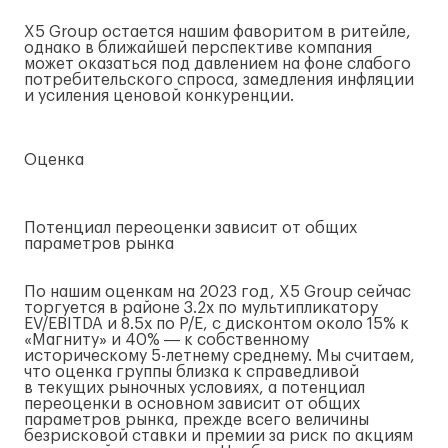
X5 Group остается нашим фаворитом в ритейле,
однако в ближайшей перспективе компания
может оказаться под давлением на фоне слабого
потребительского спроса, замедления инфляции
и усиления ценовой конкуренции.
Оценка
Потенциал переоценки зависит от общих
параметров рынка
По нашим оценкам на 2023 год, X5 Group сейчас
торгуется в районе 3.2x по мультипликатору
EV/EBITDA и 8.5x по P/E, с дисконтом около 15% к
«Магниту» и 40% ― к собственному
историческому
5-летнему
среднему. Мы считаем,
что оценка группы близка к справедливой
в текущих рыночных условиях, а потенциал
переоценки в основном зависит от общих
параметров рынка, прежде всего величины
безрисковой ставки и премии за риск по акциям