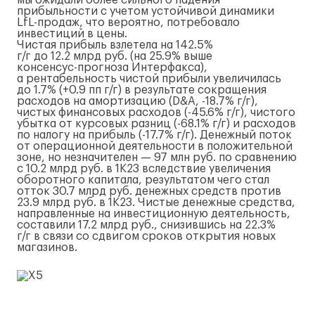
мы ожидали более сильного падения
прибыльности с учетом устойчивой динамики
LfL-продаж
, что вероятно, потребовало
инвестиций в цены.
Чистая прибыль взлетела на 142.5%
г/г
до 12.2 млрд руб. (на 25.9% выше
консенсус-прогноза
Интерфакса),
а рентабельность чистой прибыли увеличилась
до 1.7% (+0.9 пп
г/г
) в результате сокращения
расходов на амортизацию (D&A, -18.7%
г/г
),
чистых финансовых расходов (-45.6%
г/г
), чистого
убытка от курсовых разниц (-68.1%
г/г
) и расходов
по налогу на прибыль (-17.7%
г/г
). Денежный поток
от операционной деятельности в положительной
зоне, но незначителен — 97 млн руб. по сравнению
с 10.2 млрд руб. в 1К23 вследствие увеличения
оборотного капитала, результатом чего стал
отток 30.7 млрд руб. денежных средств против
23.9 млрд руб. в 1К23. Чистые денежные средства,
направленные на инвестиционную деятельность,
составили 17.2 млрд руб., снизившись на 22.3%
г/г
в связи со сдвигом сроков открытия новых
магазинов.