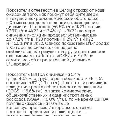
Показатели отчетности в целом отражают наши
ожидания того, как покажут себя ритейлеры
в текущей макроэкономической обстановке —
в X5 мы наблюдаем тенденцию к замедлению
динамики
LfL-продаж
(+6.5%
г/г
в 1К23 против
+7.9%
г/г
в 4К22 и +12.4%
г/г
в 3К22) по мере
снижения инфляции продовольственных цен
до +7.2%
г/г
в 1К23 против +11.2%
г/г
в 4К22
и +15.6%
г/г
в 3К22. Однако показатели
LfL-продаж
у X5 гораздо сильнее, чем недавно
опубликованные результаты других ритейлеров
(напомним, что «Лента», «ОКЕЙ» и Fix Price
отчитались об отрицательной динамике
LfL-продаж
).
Показатель EBITDA снизился на 5.4%
г/г
до 40.2 млрд руб., а рентабельность EBITDA
составила 5.8% (-1.3 пп
г/г
). Показатели снизились
вследствие роста себестоимости реализации
(COGS, +16.6%
г/г
), а также коммерческих,
общехозяйственных и административных
расходов (SG&A, +16.0%
г/г
). В то же время EBITDA
группы оказалась на 1.6% выше
консенсус-прогноза
Интерфакса, а также
несколько превысила и наши оценки —