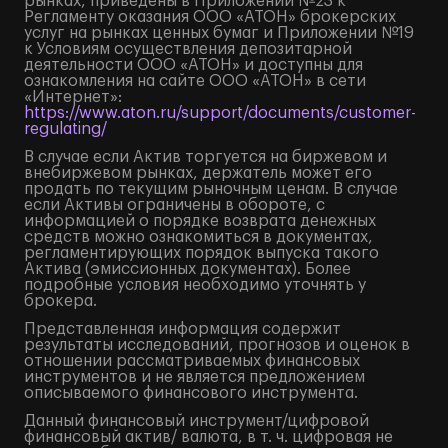
рынках, приведены в Приложении №23 к
Регламенту оказания ООО «АТОН» брокерских
услуг на рынках ценных бумаг и Приложении №19
к Условиям осуществления депозитарной
деятельности ООО «АТОН» и доступны для
ознакомления на сайте ООО «АТОН» в сети
«Интернет»:
https://www.aton.ru/support/documents/customer-
regulating/
В случае если Актив торгуется на биржевом и
внебиржевом рынках, держатель может его
продать по текущим рыночным ценам. В случае
если Активы ограничены в обороте, с
информацией о порядке возврата денежных
средств можно ознакомиться в документах,
регламентирующих порядок выпуска такого
Актива (эмиссионных документах). Более
подробные условия необходимо уточнять у
брокера.
Представленная информация содержит
результаты исследований, прогнозов и оценок в
отношении рассматриваемых финансовых
инструментов и не является предложением
описываемого финансового инструмента.
Данный финансовый инструмент/цифровой
финансовый актив/ валюта, в т. ч. цифровая не