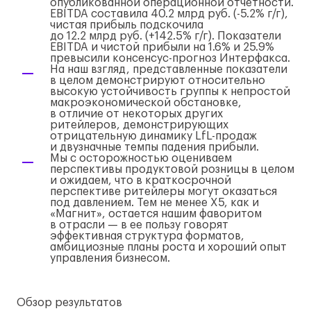
опубликованной операционной отчетности.
EBITDA составила 40.2 млрд руб. (-5.2%
г/г
),
чистая прибыль подскочила
до 12.2 млрд руб. (+142.5%
г/г
). Показатели
EBITDA и чистой прибыли на 1.6% и 25.9%
превысили
консенсус-прогноз
Интерфакса.
На наш взгляд, представленные показатели
в целом демонстрируют относительно
высокую устойчивость группы к непростой
макроэкономической обстановке,
в отличие от некоторых других
ритейлеров, демонстрирующих
отрицательную динамику
LfL-продаж
и двузначные темпы падения прибыли.
Мы с осторожностью оцениваем
перспективы продуктовой розницы в целом
и ожидаем, что в краткосрочной
перспективе ритейлеры могут оказаться
под давлением. Тем не менее X5, как и
«Магнит», остается нашим фаворитом
в отрасли — в ее пользу говорят
эффективная структура форматов,
амбициозные планы роста и хороший опыт
управления бизнесом.
Обзор результатов