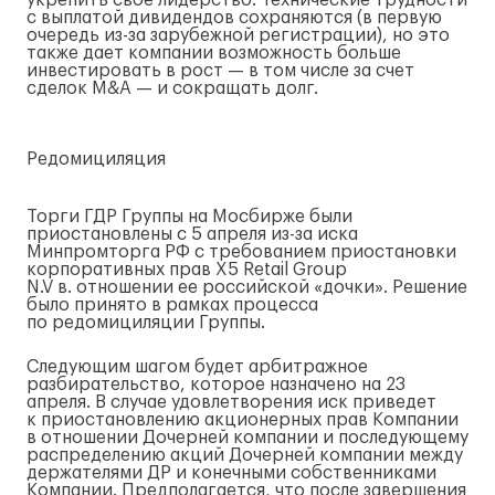
укрепить свое лидерство. Технические трудности
с выплатой дивидендов сохраняются (в первую
очередь
из-за
зарубежной регистрации), но это
также дает компании возможность больше
инвестировать в рост — в том числе за счет
сделок M&A — и сокращать долг.
Редомициляция
Торги ГДР Группы на Мосбирже были
приостановлены с 5 апреля
из-за
иска
Минпромторга РФ с требованием приостановки
корпоративных прав X5 Retail Group
N.V в. отношении ее российской «дочки». Решение
было принято в рамках процесса
по редомициляции Группы.
Следующим шагом будет арбитражное
разбирательство, которое назначено на 23
апреля. В случае удовлетворения иск приведет
к приостановлению акционерных прав Компании
в отношении Дочерней компании и последующему
распределению акций Дочерней компании между
держателями ДР и конечными собственниками
Компании. Предполагается, что после завершения