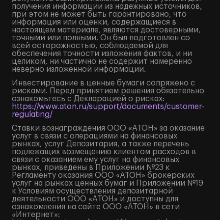
получения информации из надежных источников,
при этом не может быть гарантировано, что
информация или оценки, содержащиеся в
настоящем материале, являются достоверными,
точными или полными. Он был подготовлен со
всей осторожностью, соблюдаемой для
обеспечения точности изложения фактов, и ни
целиком, ни частично не содержит намеренно
неверно изложенной информации.
Инвестирование в ценные бумаги сопряжено с
рисками. Перед принятием решения обязательно
ознакомьтесь с Декларацией о рисках:
https://www.aton.ru/support/documents/customer-
regulating/
Ставки вознаграждения ООО «АТОН» за оказание
услуг в связи с операциями на финансовых
рынках, услуг Депозитария, а также перечень
подлежащих возмещению клиентом расходов в
связи с оказанием ему услуг на финансовых
рынках, приведены в Приложении №23 к
Регламенту оказания ООО «АТОН» брокерских
услуг на рынках ценных бумаг и Приложении №19
к Условиям осуществления депозитарной
деятельности ООО «АТОН» и доступны для
ознакомления на сайте ООО «АТОН» в сети
«Интернет»: