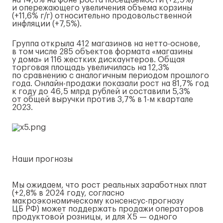
на 14,8% на фоне роста посещаемости (+2,9%)
и опережающего увеличения объема корзины
(+11,6%
г/г
) относительно продовольственной
инфляции (+7,5%).
Группа открыла 412 магазинов на
нетто-основе
,
в том числе 285 объектов формата «магазины
у дома» и 116 жестких дискаунтеров. Общая
торговая площадь увеличилась на 12,3%
по сравнению с аналогичным периодом прошлого
года.
Онлайн-продажи
показали рост на 81,7% год
к году до 46,5 млрд рублей и составили 5,3%
от общей выручки против 3,7% в
1-м
квартале
2023.
Наши прогнозы
Мы ожидаем, что рост реальных заработных плат
(+2,8% в 2024 году, согласно
макроэкономическому
консенсус-прогнозу
ЦБ РФ) может поддержать продажи операторов
продуктовой розницы, и для X5 — одного