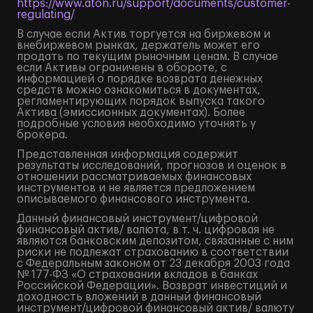
https://www.aton.ru/support/documents/customer-
regulating/
В случае если Актив торгуется на биржевом и
внебиржевом рынках, держатель может его
продать по текущим рыночным ценам. В случае
если Активы ограничены в обороте, с
информацией о порядке возврата денежных
средств можно ознакомиться в документах,
регламентирующих порядок выпуска такого
Актива (эмиссионных документах). Более
подробные условия необходимо уточнять у
брокера.
Представленная информация содержит
результаты исследований, прогнозов и оценок в
отношении рассматриваемых финансовых
инструментов и не является предложением
описываемого финансового инструмента.
Данный финансовый инструмент/цифровой
финансовый актив/ валюта, в т. ч. цифровая не
являются банковским депозитом, связанные с ним
риски не подлежат страхованию в соответствии
с Федеральным законом от 23 декабря 2003 года
№ 177-ФЗ «О страховании вкладов в банках
Российской Федерации». Возврат инвестиций и
доходность вложений в данный финансовый
инструмент/цифровой финансовый актив/ валюту