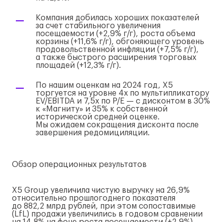
Компания добилась хороших показателей
за счет стабильного увеличения
посещаемости (+2,9%
г/г
), роста объема
корзины (+11,6%
г/г
), обгоняющего уровень
продовольственной инфляции (+7,5%
г/г
),
а также быстрого расширения торговых
площадей (+12,3%
г/г
).
По нашим оценкам на 2024 год, X5
торгуется на уровне 4x по мультипликатору
EV/EBITDA и 7,5x по P/E — с дисконтом в 30%
к «Магниту» и 35% к собственной
исторической средней оценке.
Мы ожидаем сокращения дисконта после
завершения редомициляции.
Обзор операционных результатов
X5 Group увеличила чистую выручку на 26,9%
относительно прошлогоднего показателя
до 882,2 млрд рублей, при этом сопоставимые
(LfL) продажи увеличились в годовом сравнении