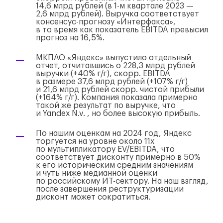
14,6 млрд рублей (в
1-м
квартале 2023 —
2,6 млрд рублей). Выручка соответствует
консенсус-прогнозу
«Интерфакса»,
в то время как показатель EBITDA превысил
прогноз на 16,5%.
МКП
АО «Яндекс»
выпустило отдельный
отчет, отчитавшись о 228,3 млрд рублей
выручки (+40%
г/г
), скорр. EBITDA
в размере 37,6 млрд рублей (+107%
г/г
)
и 21,6 млрд рублей скорр. чистой прибыли
(+164%
г/г
). Компания показала примерно
такой же результат по выручке, что
и Yandex N.
v. ,
но более высокую прибыль.
По нашим оценкам на 2024 год, Яндекс
торгуется на уровне около 11x
по мультипликатору EV/EBITDA, что
соответствует дисконту примерно в 50%
к его историческим средним значениям
и чуть ниже медианной оценки
по российскому
ИТ-сектору
. На наш взгляд,
после завершения реструктуризации
дисконт может сократиться.