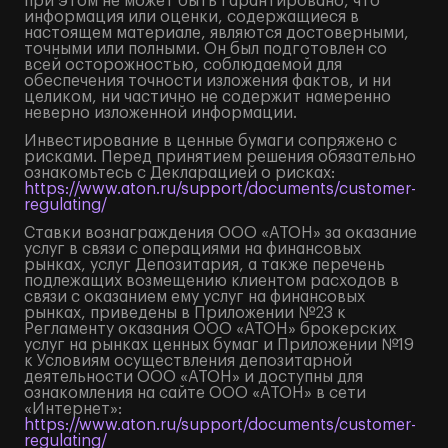
при этом не может быть гарантировано, что
информация или оценки, содержащиеся в
настоящем материале, являются достоверными,
точными или полными. Он был подготовлен со
всей осторожностью, соблюдаемой для
обеспечения точности изложения фактов, и ни
целиком, ни частично не содержит намеренно
неверно изложенной информации.
Инвестирование в ценные бумаги сопряжено с
рисками. Перед принятием решения обязательно
ознакомьтесь с Декларацией о рисках:
https://www.aton.ru/support/documents/customer-
regulating/
Ставки вознаграждения ООО «АТОН» за оказание
услуг в связи с операциями на финансовых
рынках, услуг Депозитария, а также перечень
подлежащих возмещению клиентом расходов в
связи с оказанием ему услуг на финансовых
рынках, приведены в Приложении №23 к
Регламенту оказания ООО «АТОН» брокерских
услуг на рынках ценных бумаг и Приложении №19
к Условиям осуществления депозитарной
деятельности ООО «АТОН» и доступны для
ознакомления на сайте ООО «АТОН» в сети
«Интернет»:
https://www.aton.ru/support/documents/customer-
regulating/