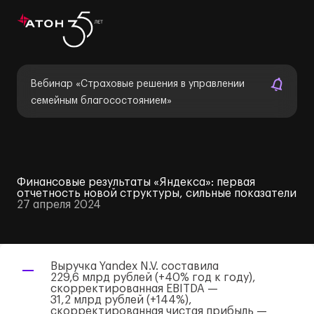
Вебинар «Страховые решения в управлении
семейным благосостоянием»
Финансовые результаты «Яндекса»: первая
отчетность новой структуры, сильные показатели
27 апреля 2024
Выручка Yandex N.V. составила
229,6 млрд рублей (+40% год к году),
скорректированная EBITDA —
31,2 млрд рублей (+144%),
скорректированная чистая прибыль —