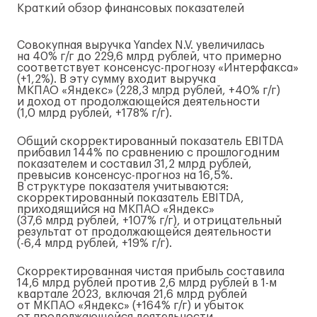
Краткий обзор финансовых показателей
Совокупная выручка Yandex N.V. увеличилась
на 40%
г/г
до 229,6 млрд рублей, что примерно
соответствует
консенсус-прогнозу
«Интерфакса»
(+1,2%). В эту сумму входит выручка
МКП
АО «Яндекс»
(228,3 млрд рублей, +40%
г/г
)
и доход от продолжающейся деятельности
(1,0 млрд рублей, +178%
г/г
).
Общий скорректированный показатель EBITDA
прибавил 144% по сравнению с прошлогодним
показателем и составил 31,2 млрд рублей,
превысив
консенсус-прогноз
на 16,5%.
В структуре показателя учитываются:
скорректированный показатель EBITDA,
приходящийся на МКП
АО «Яндекс»
(37,6 млрд рублей, +107%
г/г
), и отрицательный
результат от продолжающейся деятельности
(-6,4 млрд рублей, +19%
г/г
).
Скорректированная чистая прибыль составила
14,6 млрд рублей против 2,6 млрд рублей в
1-м
квартале 2023, включая 21,6 млрд рублей
от МКП
АО «Яндекс»
(+164%
г/г
) и убыток