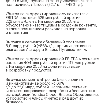
до 20,5 млрд рублей на фоне увеличения числа
подписчиков «Плюса» (32,7 млн, +48%
г/г
).
Убыток по скорректированному показателю
EBITDA составил 526 млн рублей против
226 млн рублей в
1-м
квартале 2023, что
обусловлено инвестициями в создание контента,
а также повышением расходов на персонал
и маркетинг.
Выручка в сегменте объявлений составила
6,9 млрд рублей (+56%
г/г
), преимущественно
благодаря Авто.ру и Яндекс Путешествиям.
Убыток по скорректированной EBITDA в сегменте
составил 404 млн рублей против 117 млн рублей
в
1-м
квартале 2023 на фоне инвестиций
в разработку продуктов.
Выручка сегмента «Прочие
бизнес-юниты
и инициативы» выросла на 69%
г/г
до 22,8 млрд рублей. Напомним, сегмент
включает направление разработки беспилотных
автомобилей, Yandex Cloud, Яндекс Образование,
Устройства и Алису, Финтех и ряд других
бизнесов.