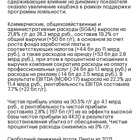
сдерживающее влияние на динамику показателя
оказало увеличение кешбэка в рамках поддержки
программы лояльности.
Коммерческие, общехозяйственные и
административные расходы (
SG
&
A
) выросли на
21.8% г/г до 28.3 млрд руб., составив 19.2% от
общей выручки (+50 бп г/г), в основном за счет
роста фонда заработной платы и
соответствующих налогов (+44 бп до 11 млрд
руб.), а также расходов на аренду (+53 бп до 2.8
млрд руб.), при этом в процентном отношении к
выручке компания сократила расходы на оплату
профессиональных услуг (-24 бп до 1.1 млрд руб.) и
расходы на рекламу (-14 бп до 2.5 млрд руб.). В
результате
EBITDA
(МСФО 17) выросла на 22.2% до
11.4 млрд руб., рентабельность
EBITDA
составила
7.7% (+22 бп г/г).
Чистая прибыль упала на 30.5% г/г до 4.1 млрд
руб., а рентабельность чистой прибыли
составила 2.8% (-197 бп г/г) из-за эффекта высокой
базы чистой прибыли за 4К20 в результате
восстановления убытка от обесценения. Чистые
процентные расходы снизились на 3% г/г.
Свободный денежный поток Ленты за 2021