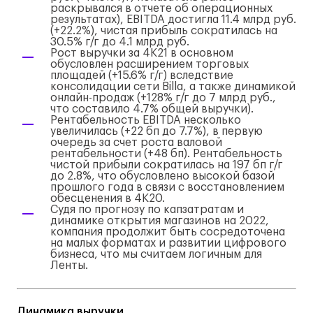
раскрывался в отчете об операционных
результатах), EBITDA достигла 11.4 млрд руб.
(+22.2%), чистая прибыль сократилась на
30.5% г/г до 4.1 млрд руб.
Рост выручки за 4К21 в основном
обусловлен расширением торговых
площадей (+15.6% г/г) вследствие
консолидации сети Billa, а также динамикой
онлайн-продаж (+128% г/г до 7 млрд руб.,
что составило 4.7% общей выручки).
Рентабельность EBITDA несколько
увеличилась (+22 бп до 7.7%), в первую
очередь за счет роста валовой
рентабельности (+48 бп). Рентабельность
чистой прибыли сократилась на 197 бп г/г
до 2.8%, что обусловлено высокой базой
прошлого года в связи с восстановлением
обесценения в 4К20.
Судя по прогнозу по капзатратам и
динамике открытия магазинов на 2022,
компания продолжит быть сосредоточена
на малых форматах и развитии цифрового
бизнеса, что мы считаем логичным для
Ленты.
Динамика выручки