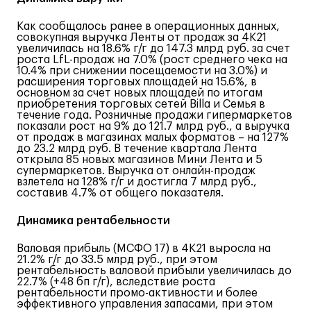
Как сообщалось ранее в операционных данных,
совокупная выручка Ленты от продаж за 4К21
увеличилась на 18.6% г/г до 147.3 млрд руб. за счет
роста
LfL
-продаж на 7.0% (рост среднего чека на
10.4% при снижении посещаемости на 3.0%) и
расширения торговых площадей на 15.6%, в
основном за счет новых площадей по итогам
приобретения торговых сетей
Billa
и Семья в
течение года. Розничные продажи гипермаркетов
показали рост на 9% до 121.7 млрд руб., а выручка
от продаж в магазинах малых форматов – на 127%
до 23.2 млрд руб. В течение квартала Лента
открыла 85 новых магазинов Мини Лента и 5
супермаркетов. Выручка от онлайн-продаж
взлетела на 128% г/г и достигла 7 млрд руб.,
составив 4.7% от общего показателя.
Динамика рентабельности
Валовая прибыль (МСФО 17) в 4К21 выросла на
21.2% г/г до 33.5 млрд руб., при этом
рентабельность валовой прибыли увеличилась до
22.7% (+48 бп г/г), вследствие роста
рентабельности промо-активности и более
эффективного управления запасами, при этом