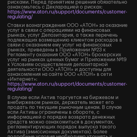
рисками. Перед принятием решения обязательно
ознакомьтесь с Декларацией о рисках:
https://www.aton.ru/support/documents/customer-
regulating/
Ставки вознаграждения ООО «АТОН» за оказание
услуг в связи с операциями на финансовых
рынках, услуг Депозитария, а также перечень
подлежащих возмещению клиентом расходов в
связи с оказанием ему услуг на финансовых
рынках, приведены в Приложении №23 к
Регламенту оказания ООО «АТОН» брокерских
услуг на рынках ценных бумаг и Приложении №19
к Условиям осуществления депозитарной
деятельности ООО «АТОН» и доступны для
ознакомления на сайте ООО «АТОН» в сети
«Интернет»:
https://www.aton.ru/support/documents/customer-
regulating/
В случае если Актив торгуется на биржевом и
внебиржевом рынках, держатель может его
продать по текущим рыночным ценам. В случае
если Активы ограничены в обороте, с
информацией о порядке возврата денежных
средств можно ознакомиться в документах,
регламентирующих порядок выпуска такого
Актива (эмиссионных документах). Более
подробные условия необходимо уточнять у