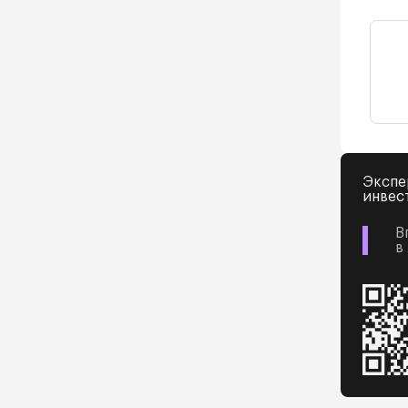
Экспе
инвес
В
в