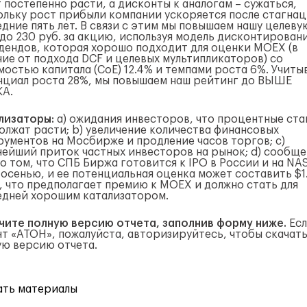
 постепенно расти, а дисконты к аналогам – сужаться,
ольку рост прибыли компании ускоряется после стагнац
едние пять лет. В связи с этим мы повышаем нашу целеву
 до 230 руб. за акцию, используя модель дисконтирован
дендов, которая хорошо подходит для оценки MOEX (в
чие от подхода DCF и целевых мультипликаторов) со
мостью капитала (CoE) 12.4% и темпами роста 6%. Учиты
нциал роста 28%, мы повышаем наш рейтинг до ВЫШЕ
А.
лизаторы:
a) ожидания инвесторов, что процентные ста
олжат расти; b) увеличение количества финансовых
рументов на Мосбирже и продление часов торгов; c)
нейший приток частных инвесторов на рынок; d) сообще
о том, что СПБ Биржа готовится к IPO в России и на N
 осенью, и ее потенциальная оценка может составить $1.
, что предполагает премию к MOEX и должно стать для
едней хорошим катализатором.
чите полную версию отчета, заполнив форму ниже.
Есл
нт «АТОН», пожалуйста, авторизируйтесь, чтобы скачат
ую версию отчета.
ать материалы