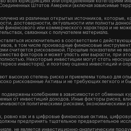
 во всех юрисдикциях или определенным категориям ин
и Соединенных Штатов Америки (включая зависимые терр
лучена из различных открытых источников, которые, к
ости, достоверности, актуальности или полноты данно
 финансового или коммерческого характера и не может
ельствах, связанных с получателем материала.
ествляться исключительно в соответствии с действующ
ивов, в том числе производные финансовые инструменты 
ами считается рискованной. Прошлые показатели не явл
жества факторов и может упасть или вырасти, при это
и полностью. Некоторые инвестиции могут стать неосущ
тереса инвестора), и поэтому оценка инвестиций и оп
ют высокую степень риска и приемлемы только для оп
ысоко рискованные Активы и не требующих легкого и б
подвержены колебаниям в зависимости от обменных кур
аемых от инвестиций доходов. Иные факторы риска, вли
аничиваются политическими рисками, экономическими р
, равно как и в цифровые финансовые активы, цифрову
должны предпринять тщательное предварительное иссл
але, не является инвестиционно-аналитическим продук