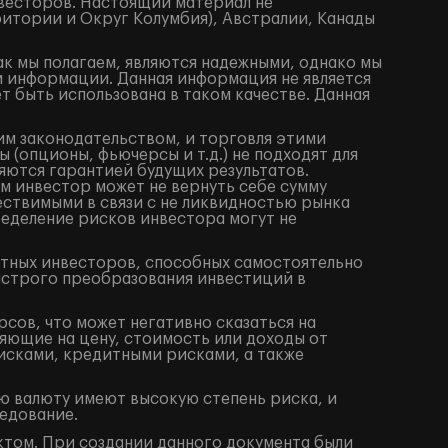
весторов. Настоящий материал не
итории и Округ Колумбия), Австралии, Канады
ак мы полагаем, являются надежными, однако мы
й информации. Данная информация не является
 быть использована в таком качестве. Данная
им законодательством, и торговля этими
(опционы, фьючерсы и т.д.) не подходят для
яются гарантией будущих результатов.
м инвестор может не вернуть себе сумму
ествимыми в связи с не ликвидностью рынка
ределение рисков инвестора могут не
ытных инвесторов, способных самостоятельно
ыстрого преобразования инвестиций в
сов, что может негативно сказаться на
яющие на цену, стоимость или доходы от
исками, кредитными рисками, а также
ю валюту имеют высокую степень риска, и
едование.
том. При создании данного документа были