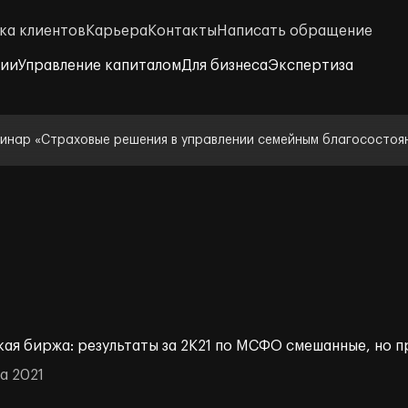
ка клиентов
Карьера
Контакты
Написать обращение
нии
Управление капиталом
Для бизнеса
Экспертиза
инар «Страховые решения в управлении семейным благосостоя
ая биржа: результаты за 2К21 по МСФО смешанные, но 
а 2021