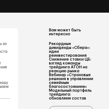
Вам может быть
интересно
ы за
Рекордные
дивиденды «Сбера»:
оста
идеи
реинвестирования
Снижение ставки ЦБ:
т
взгляд команды
ения
трейдинга АТОН на
реакцию рынка
Вебинар «Страховые
решения в управлении
нашу
семейным
ышаем
благосостоянием»
Модельный портфель
трейдинга:
обновляем состав