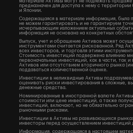
материале Активы могут не подлежать продаже
предназначен для доступа к нему с территори
и Японии.
Содержащаяся в материале информация, была по
не можем гарантировать и не гарантируем точн
исчерпывающим изложением актуальных событий
информация не основана на конкретных обстоят
Выпуск, учет и обращение Активов может осущ
инструментами считается рискованной. Ряд Акт
всех инвесторов, и торговля этими инструмент
Стоимость инвестиций подвержена влиянию мно
первоначальных инвестиций, как в части, так 
Активов или отсутствием вторичного рынка (ин
поддаваться количественной оценке.
Инвестиции в неликвидные Активы подразумева
оценивать риски инвестирования в сложные, в
денежные средства.
Номинированные в иностранной валюте Активы 
стоимости или цене инвестиций, а также получ
инвестиций, включают, но не обязательно огр
рыночными рисками.
Инвестиции в Активы на развивающихся рынках
инвесторы перед осуществлением инвестиций 
Информация, содержащаяся в настоящем матери