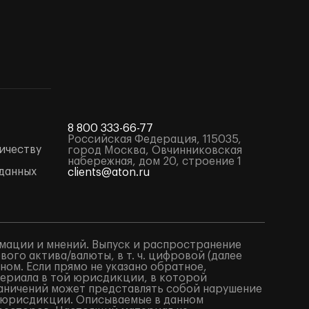
8 800 333-66-77
Российская Федерация, 115035,
ичеству
город Москва, Овчинниковская
набережная, дом 20, строение 1
данных
clients@aton.ru
мации и мнений. Выпуск и распространение
го актива/валюты, в т. ч. цифровой (далее
ом. Если прямо не указано обратное,
териала в той юрисдикции, в которой
аничений может представлять собой нарушение
 юрисдикции. Описываемые в данном