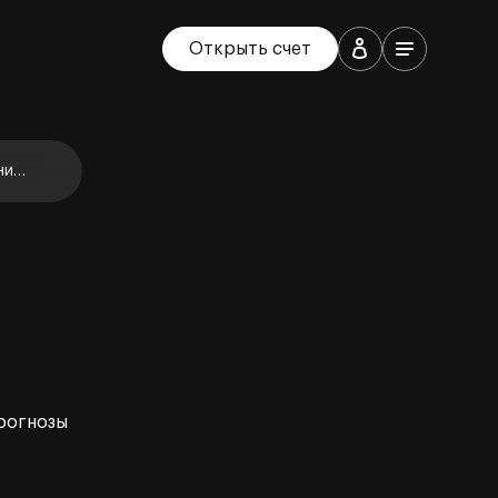
Открыть счет
ние
прогнозы