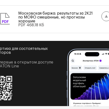
Московская биржа: результаты за 2К21
по МСФО смешанные, но прогнозы
хорошие
PDF
PDF
468.18 Кб
ртиза для состоятельных
торов
первые в открытом доступе
 ATON Line