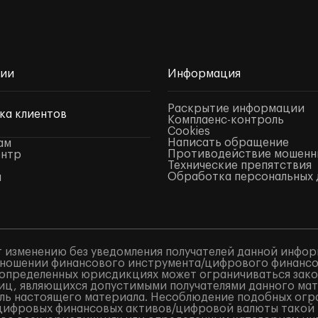
нии
Информация
Раскрытие информации
ка клиентов
Комплаенс-контроль
Cookies
Написать обращение
ам
Противодействие мошенн
ентр
Технические препятствия
Обработка персональных 
ы
 изменению без уведомления получателей данной инфор
ношении финансового инструмента/цифрового финансово
в определенных юрисдикциях может ограничиваться закон
лиц, являющихся допустимыми получателями данного ма
ель настоящего материала. Несоблюдение подобных огр
/цифровых финансовых активов/цифровой валюты такой