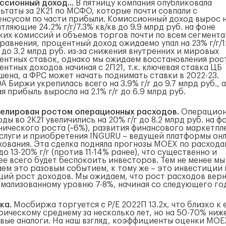
ссионный доход...
В пятницу компания опубликовала
льтаты за 2К21 по МСФО, которые почти совпали с
енсусом по части прибыли. Комиссионный доход вырос 
тляющие 24.2% г/г/7.3% кв/кв до 9.9 млрд руб. на фоне
ких комиссий и объемов торгов почти по всем сегмента
сравнения, процентный доход ожидаемо упал на 23% г/г/
 до 3.2 млрд руб. из-за снижения внутренних и мировых
ентных ставок, однако мы ожидаем восстановления рос
нтных доходов начиная с 2П21, т.к. ключевая ставка ЦБ
шена, а ФРС может начать поднимать ставки в 2022-23.
A Биржи укрепилась всего на 3.9% г/г до 9.7 млрд руб., а
я прибыль выросла на 2.1% г/г до 6.9 млрд руб.
елирован ростом операционных расходов.
Операцио
ды во 2К21 увеличились на 20% г/г до 8.2 млрд руб. на ф
нического роста (~6%), развития финансового маркетпл
слуги и приобретения INGURU – ведущей платформы онл
хования. Эта сделка подняла прогнозы MOEX по расхода
до 13-20% г/г (против 11-14% ранее), что существенно и
ее всего будет беспокоить инвесторов. Тем не менее мы
аем это разовым событием, к тому же – это инвестиции 
щий рост доходов. Мы ожидаем, что рост расходов вер
рмализованному уровню 7-8%, начиная со следующего го
ка.
Мосбиржа торгуется с P/E 2022П 13.2x, что близко к 
рическому среднему за несколько лет, но на 50-70% ниже
вые аналоги. На наш взгляд, коэффициенты оценки MOE