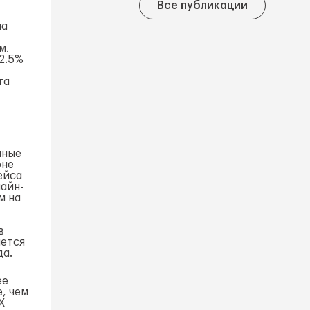
Все публикации
на
м.
12.5%
та
нные
оне
ейса
айн-
м на
в
нется
да.
ее
, чем
X