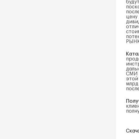
будут
поск
посл
цену
диви
отли
стои
поте
РЫНК
Ката
прод
инст
даль
СМИ 
этой
млрд
посл
Полу
клие
полн
Скач