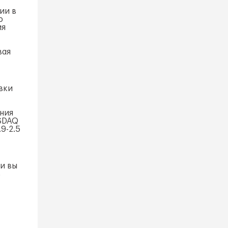
ии в
ю
ия
вая
вки
ния
ASDAQ
9-2.5
и вы
ь