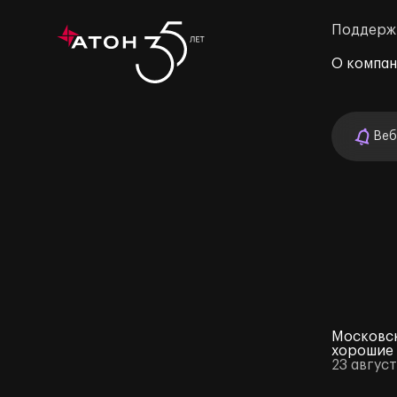
Поддерж
О компа
Веб
м»
Московск
хорошие
23 август