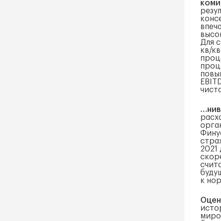
коми
резу
конс
впеча
высо
Для 
кв/кв
проц
проце
повы
EBITD
чиста
…нив
расхо
орга
Фину
стра
2021 
скор
счит
буду
к но
Оцен
исто
миро