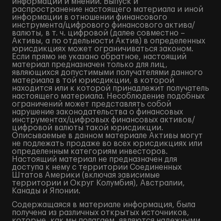
информации и мнений. Выпуск и
распространение настоящего материала и иной
информации в отношении финансового
инструмента/цифрового финансового актива/
валюты, в т. ч. цифровой (далее совместно –
Активы, а по отдельности Актив) в определенных
юрисдикциях может ограничиваться законом.
Если прямо не указано обратное, настоящий
материал предназначен только для лиц,
являющихся допустимыми получателями данного
материала в той юрисдикции, в которой
находится или к которой принадлежит получатель
настоящего материала. Несоблюдение подобных
ограничений может представлять собой
нарушение законодательства о финансовых
инструментах/цифровых финансовых активов/
цифровой валюты такой юрисдикции.
Описываемые в данном материале Активы могут
не подлежать продаже во всех юрисдикциях или
определенным категориям инвесторов.
Настоящий материал не предназначен для
доступа к нему с территории Соединенных
Штатов Америки (включая зависимые
территории и Округ Колумбия), Австралии,
Канады и Японии.
Содержащаяся в материале информация, была
получена из различных открытых источников,
которые, как мы полагаем, являются надежными,