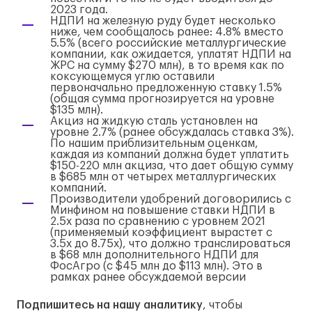
2023 года.
НДПИ на железную руду будет несколько
ниже, чем сообщалось ранее: 4.8% вместо
5.5% (всего российские металлургические
компании, как ожидается, уплатят НДПИ на
ЖРС на сумму $270 млн), в то время как по
коксующемуся углю оставили
первоначально предложенную ставку 1.5%
(общая сумма прогнозируется на уровне
$135 млн).
Акциз на жидкую сталь установлен на
уровне 2.7% (ранее обсуждалась ставка 3%).
По нашим приблизительным оценкам,
каждая из компаний должна будет уплатить
$150-220 млн акциза, что дает общую сумму
в $685 млн от четырех металлургических
компаний.
Производители удобрений договорились с
Минфином на повышение ставки НДПИ в
2.5x раза по сравнению с уровнем 2021
(применяемый коэффициент вырастет с
3.5x до 8.75x), что должно транслироваться
в $68 млн дополнительного НДПИ для
ФосАгро (с $45 млн до $113 млн). Это в
рамках ранее обсуждаемой версии
Подпишитесь на нашу аналитику
, чтобы