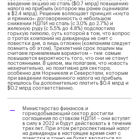
введение акциза на сталь ($0.7 млрд) повышению
налога на прибыль (которое мы ранее оценивали
в $2.4 млрд). Решение воплощает принцип «кнута
и пряника»: договоренность о небольшом
снижении НДПИ на сталь (с 3.0% до 2.7%) и
железную руду (с 5.5% до 4.8%) подсластила
горькую пилюлю, суть которой в том, что вопрос
о тратах компаний на дивиденды не снят с
повестки дня, а лишь отложен (компаниям следует
помнить об этом). Трехлетний срок пошлин мы
считаем приемлемым вариантом – тем самым
повышается вероятность того, что они не станут
постоянными. В целом, мы полагаем, что новость
незначительно, но позитивна для сектора,
особенно для Норникеля и Северстали, которым
при введении повышенного налога на прибыль
пришлось бы дополнительно платить $0.4 млрд и
$0.2 млрд соответственно.
Министерство финансов и
горнодобывающий сектор достигли
соглашения по ставкам НДПИ – они вступят
в силу в 2022 и будут действовать в течение
трех лет. При этом ретроспективный налог
на дивиденды в настоящее время снят с
повестки и точно не будет вводиться до