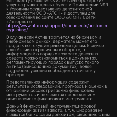
Регламенту оказания ООО «АТОН» брокерских
услуг на рынках ценных бумаг и Приложении №19
к Условиям осуществления депозитарной
деятельности ООО «АТОН» и доступны для
ознакомления на сайте ООО «АТОН» в сети
«Интернет»:
https://www.aton.ru/support/documents/customer-
regulating/
В случае если Актив торгуется на биржевом и
внебиржевом рынках, держатель может его
продать по текущим рыночным ценам. В случае
если Активы ограничены в обороте, с
информацией о порядке возврата денежных
средств можно ознакомиться в документах,
регламентирующих порядок выпуска такого
Актива (эмиссионных документах). Более
подробные условия необходимо уточнять у
брокера.
Представленная информация содержит
результаты исследований, прогнозов и оценок в
отношении рассматриваемых финансовых
инструментов и не является предложением
описываемого финансового инструмента.
Данный финансовый инструмент/цифровой
финансовый актив/ валюта, в т. ч. цифровая не
являются банковским депозитом, связанные с ним