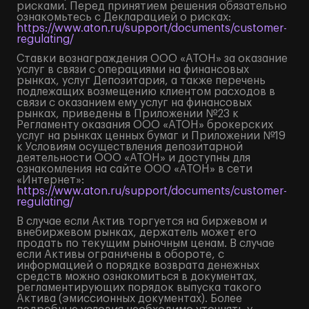
рисками. Перед принятием решения обязательно
ознакомьтесь с Декларацией о рисках:
https://www.aton.ru/support/documents/customer-
regulating/
Ставки вознаграждения ООО «АТОН» за оказание
услуг в связи с операциями на финансовых
рынках, услуг Депозитария, а также перечень
подлежащих возмещению клиентом расходов в
связи с оказанием ему услуг на финансовых
рынках, приведены в Приложении №23 к
Регламенту оказания ООО «АТОН» брокерских
услуг на рынках ценных бумаг и Приложении №19
к Условиям осуществления депозитарной
деятельности ООО «АТОН» и доступны для
ознакомления на сайте ООО «АТОН» в сети
«Интернет»:
https://www.aton.ru/support/documents/customer-
regulating/
В случае если Актив торгуется на биржевом и
внебиржевом рынках, держатель может его
продать по текущим рыночным ценам. В случае
если Активы ограничены в обороте, с
информацией о порядке возврата денежных
средств можно ознакомиться в документах,
регламентирующих порядок выпуска такого
Актива (эмиссионных документах). Более