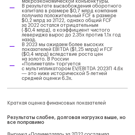
макроэкономической конъюнктуры.
В результате высвобождения оборотного
капитала в размере $0,7 млрд компания
получила положительный FCF в размере
$0,2 млрд за 2П22, однако общий FCF
за 2022 остался отрицательным
(-$0,4 млрд), а коэффициент чистого
левериджа вырос до 2.35х против 1.1х год
назад.
В 2023 мы ожидаем более высоких
показателей EBITDA ($1,25 млрд) и FCF
($0,4 млрд) вследствие роста цен
на золото. В России
«Полиметалл» торгуется
с мультипликатором EV/EBITDA 2023П 4.6x
― это ниже исторической
5-летней
средней оценки 6.3x.
Краткая оценка финансовых показателей
Результаты слабее, долговая нагрузка выше, но
все поправимо
Выручка «Полиметалла» за 2П22 составила