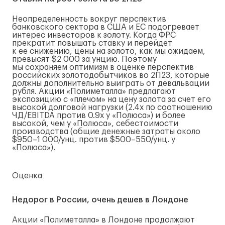
Неопределенность вокруг перспектив
банковского сектора в США и ЕС подогревает
интерес инвесторов к золоту. Когда ФРС
прекратит повышать ставку и перейдет
к ее снижению, цены на золото, как мы ожидаем,
превысят $2 000 за унцию. Поэтому
мы сохраняем оптимизм в оценке перспектив
российских золотодобытчиков во 2П23, которые
должны дополнительно выиграть от девальвации
рубля. Акции «Полиметалла» предлагают
экспозицию с «плечом» на цену золота за счет его
высокой долговой нагрузки (2.4x по соотношению
ЧД/EBITDA против 0.9x у «Полюса») и более
высокой, чем у «Полюса», себестоимости
производства (общие денежные затраты около
$950–1 000/унц. против $500–550/унц. у
«Полюса»).
Оценка
Недорог в России, очень дешев в Лондоне
Акции «Полиметалла» в Лондоне продолжают