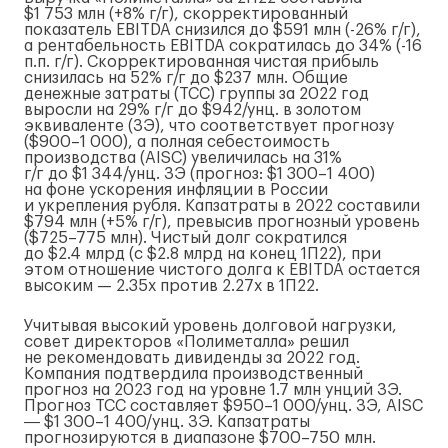
$1 753 млн (+8%
г/г
), скорректированный
показатель EBITDA снизился до $591 млн (-26%
г/г
),
а рентабельность EBITDA сократилась до 34% (-16
п.п.
г/г
). Скорректированная чистая прибыль
снизилась на 52%
г/г
до $237 млн. Общие
денежные затраты (TCC) группы за 2022 год
выросли на 29%
г/г
до $942/унц. в золотом
эквиваленте (ЗЭ), что соответствует прогнозу
($900–1 000), а полная себестоимость
производства (AISC) увеличилась на 31%
г/г
до $1 344/унц. ЗЭ (прогноз: $1 300–1 400)
на фоне ускорения инфляции в России
и укрепления рубля. Капзатраты в 2022 составили
$794 млн (+5%
г/г
), превысив прогнозный уровень
($725–775 млн). Чистый долг сократился
до $2.4 млрд (с $2.8 млрд на конец 1П22), при
этом отношение чистого долга к EBITDA остается
высоким — 2.35х против 2.27х в 1П22.
Учитывая высокий уровень долговой нагрузки,
совет директоров «Полиметалла» решил
не рекомендовать дивиденды за 2022 год.
Компания подтвердила производственный
прогноз на 2023 год на уровне 1.7 млн унций ЗЭ.
Прогноз TCC составляет $950–1 000/унц. ЗЭ, AISC
― $1 300–1 400/унц. ЗЭ. Капзатраты
прогнозируются в диапазоне $700–750 млн.