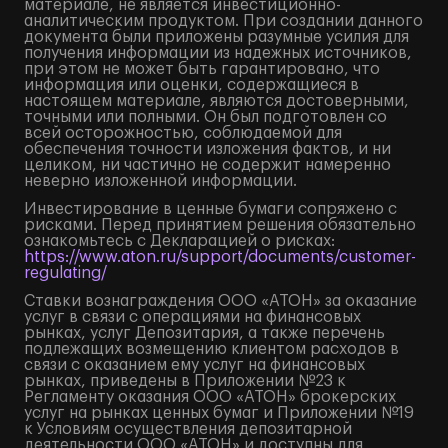
материале, не является инвестиционно-
аналитическим продуктом. При создании данного
документа были приложены разумные усилия для
получения информации из надежных источников,
при этом не может быть гарантировано, что
информация или оценки, содержащиеся в
настоящем материале, являются достоверными,
точными или полными. Он был подготовлен со
всей осторожностью, соблюдаемой для
обеспечения точности изложения фактов, и ни
целиком, ни частично не содержит намеренно
неверно изложенной информации.
Инвестирование в ценные бумаги сопряжено с
рисками. Перед принятием решения обязательно
ознакомьтесь с Декларацией о рисках:
https://www.aton.ru/support/documents/customer-
regulating/
Ставки вознаграждения ООО «АТОН» за оказание
услуг в связи с операциями на финансовых
рынках, услуг Депозитария, а также перечень
подлежащих возмещению клиентом расходов в
связи с оказанием ему услуг на финансовых
рынках, приведены в Приложении №23 к
Регламенту оказания ООО «АТОН» брокерских
услуг на рынках ценных бумаг и Приложении №19
к Условиям осуществления депозитарной
деятельности ООО «АТОН» и доступны для