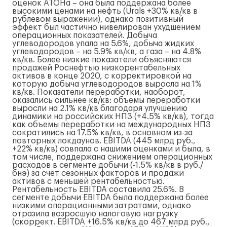
оценок АТОНа – она была поддержана более
высокими ценами на нефть (Urals +30% кв/кв в
рублевом выражении), однако позитивный
эффект был частично нивелирован ухудшением
операционных показателей. Добыча
углеводородов упала на 5.6%, добыча жидких
углеводородов – на 5.9% кв/кв, а газа – на 4.8%
кв/кв. Более низкие показатели объясняются
продажей Роснефтью низкорентабельных
активов в конце 2020, с корректировкой на
которую добыча углеводородов выросла на 1%
кв/кв. Показатели переработки, наоборот,
оказались сильнее кв/кв: объемы переработки
выросли на 2.1% кв/кв благодаря улучшению
динамики на российских НПЗ (+4.5% кв/кв), тогда
как объемы переработки на международных НПЗ
сократились на 17.5% кв/кв, в основном из-за
повторных локдаунов. EBITDA (445 млрд руб.,
+22% кв/кв) совпала с нашими оценками и была, в
том числе, поддержана снижением операционных
расходов в сегменте добычи (-1.5% кв/кв в руб./
бнэ) за счет сезонных факторов и продажи
активов с меньшей рентабельностью.
Рентабельность EBITDA составила 25.6%. В
сегменте добычи EBITDA была поддержана более
низкими операционными затратами, однако
отразила возросшую налоговую нагрузку
(скоррект. EBITDA +16.5% кв/кв до 467 млрд руб.,