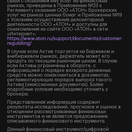
связи с оказанием ему услуг на финансовых
рынках, приведены в Приложении №23 к
Регламенту оказания ООО «АТОН» брокерских
услуг на рынках ценных бумаг и Приложении №19
к Условиям осуществления депозитарной
деятельности ООО «АТОН» и доступны для
ознакомления на сайте ООО «АТОН» в сети
«Интернет»:
https://www.aton.ru/support/documents/customer-
regulating/
В случае если Актив торгуется на биржевом и
внебиржевом рынках, держатель может его
продать по текущим рыночным ценам. В случае
если Активы ограничены в обороте, с
информацией о порядке возврата денежных
средств можно ознакомиться в документах,
регламентирующих порядок выпуска такого
Актива (эмиссионных документах). Более
подробные условия необходимо уточнять у
брокера.
Представленная информация содержит
результаты исследований, прогнозов и оценок в
отношении рассматриваемых финансовых
инструментов и не является предложением
описываемого финансового инструмента.
Данный финансовый инструмент/цифровой