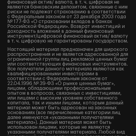
финансовый актив/ валюта, в т. ч. цифровая не
являются банковским депозитом, связанные с ним
риски не подлежат страхованию в соответствии
с Федеральным законом от 23 декабря 2003 года
№ 177-ФЗ «О страховании вкладов в банках
Российской Федерации». Возврат инвестиций и
доходность вложений в данный финансовый
инструмент/цифровой финансовый актив/ валюту
в т. ч. цифровую не гарантированы государством.
Настоящий материал предназначен для широкого
распространения и не является адресованной для
ограниченной группы лиц рекламой ценных бумаг
или соответствующих финансовых инструментов.
Все получатели данного материала являются как
квалифицированными инвесторами в
соответствии с Федеральным законом от
22.04.1996 № 39-ФЗ «О рынке ценных бумаг»,
лицами, обладающими профессиональным
опытом в вопросах, связанных с инвестициями,
или лицами с высоким уровнем собственного
капитала, так и иными лицами, которым данный
материал может быть адресован на законных
основаниях (все перечисленные категории лиц
далее именуются «указанными получателями
материала»). Данный материал может быть
использован лицами, которые не являются
указанными получателями материала. Любой вид