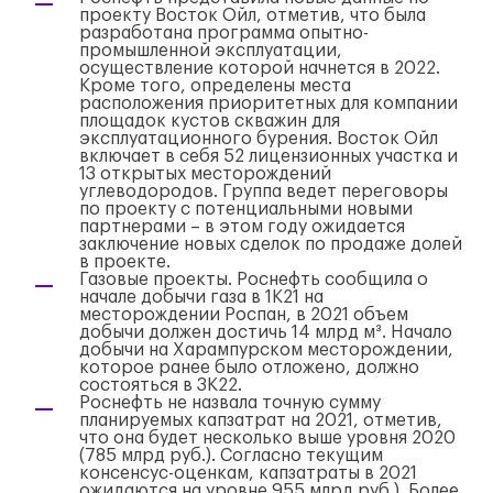
проекту Восток Ойл, отметив, что была
разработана программа опытно-
промышленной эксплуатации,
осуществление которой начнется в 2022.
Кроме того, определены места
расположения приоритетных для компании
площадок кустов скважин для
эксплуатационного бурения. Восток Ойл
включает в себя 52 лицензионных участка и
13 открытых месторождений
углеводородов. Группа ведет переговоры
по проекту с потенциальными новыми
партнерами – в этом году ожидается
заключение новых сделок по продаже долей
в проекте.
Газовые проекты. Роснефть сообщила о
начале добычи газа в 1К21 на
месторождении Роспан, в 2021 объем
добычи должен достичь 14 млрд м³. Начало
добычи на Харампурском месторождении,
которое ранее было отложено, должно
состояться в 3К22.
Роснефть не назвала точную сумму
планируемых капзатрат на 2021, отметив,
что она будет несколько выше уровня 2020
(785 млрд руб.). Согласно текущим
консенсус-оценкам, капзатраты в 2021
ожидаются на уровне 955 млрд руб.). Более