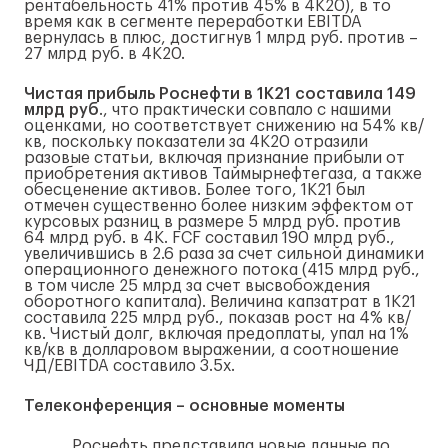
рентабельность 41% против 45% в 4К20), в то
время как в сегменте переработки EBITDA
вернулась в плюс, достигнув 1 млрд руб. против –
27 млрд руб. в 4К20.
Чистая прибыль Роснефти в 1К21 составила 149
млрд руб
., что практически совпало с нашими
оценками, но соответствует снижению на 54% кв/
кв, поскольку показатели за 4К20 отразили
разовые статьи, включая признание прибыли от
приобретения активов Таймырнефтегаза, а также
обесценение активов. Более того, 1К21 был
отмечен существенно более низким эффектом от
курсовых разниц в размере 5 млрд руб. против
64 млрд руб. в 4К. FCF составил 190 млрд руб.,
увеличившись в 2.6 раза за счет сильной динамики
операционного денежного потока (415 млрд руб.,
в том числе 25 млрд за счет высвобождения
оборотного капитала). Величина капзатрат в 1К21
составила 225 млрд руб., показав рост на 4% кв/
кв. Чистый долг, включая предоплаты, упал на 1%
кв/кв в долларовом выражении, а соотношение
ЧД/EBITDA составило 3.5x.
Телеконференция – основные моменты
Роснефть представила новые данные по