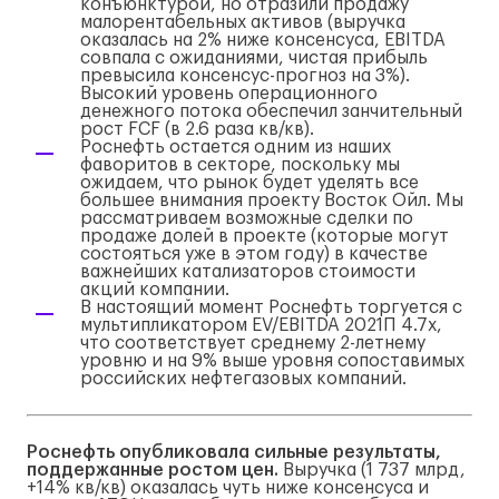
конъюнктурой, но отразили продажу
малорентабельных активов (выручка
оказалась на 2% ниже консенсуса, EBITDA
совпала с ожиданиями, чистая прибыль
превысила консенсус-прогноз на 3%).
Высокий уровень операционного
денежного потока обеспечил занчительный
рост FCF (в 2.6 раза кв/кв).
Роснефть остается одним из наших
фаворитов в секторе, поскольку мы
ожидаем, что рынок будет уделять все
большее внимания проекту Восток Ойл. Мы
рассматриваем возможные сделки по
продаже долей в проекте (которые могут
состояться уже в этом году) в качестве
важнейших катализаторов стоимости
акций компании.
В настоящий момент Роснефть торгуется с
мультипликатором EV/EBITDA 2021П 4.7x,
что соответствует среднему 2-летнему
уровню и на 9% выше уровня сопоставимых
российских нефтегазовых компаний.
Роснефть опубликовала сильные результаты,
поддержанные ростом цен.
Выручка (1 737 млрд,
+14% кв/кв) оказалась чуть ниже консенсуса и