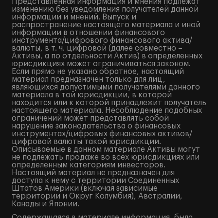
Представленная информация и мнения подлежат
изменению без уведомления получателей данной
информации и мнений. Выпуск и
распространение настоящего материала и иной
информации в отношении финансового
инструмента/цифрового финансового актива/
валюты, в т. ч. цифровой (далее совместно –
Активы, а по отдельности Актив) в определенных
юрисдикциях может ограничиваться законом.
Если прямо не указано обратное, настоящий
материал предназначен только для лиц,
являющихся допустимыми получателями данного
материала в той юрисдикции, в которой
находится или к которой принадлежит получатель
настоящего материала. Несоблюдение подобных
ограничений может представлять собой
нарушение законодательства о финансовых
инструментах/цифровых финансовых активов/
цифровой валюты такой юрисдикции.
Описываемые в данном материале Активы могут
не подлежать продаже во всех юрисдикциях или
определенным категориям инвесторов.
Настоящий материал не предназначен для
доступа к нему с территории Соединенных
Штатов Америки (включая зависимые
территории и Округ Колумбия), Австралии,
Канады и Японии.
Содержащаяся в материале информация, была