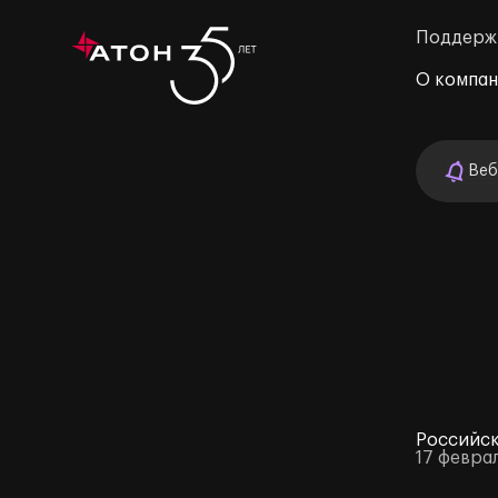
Поддерж
О компа
Веб
м»
Российск
17 февра