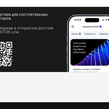
ртиза для состоятельных
торов
первые в открытом доступе
 ATON Line