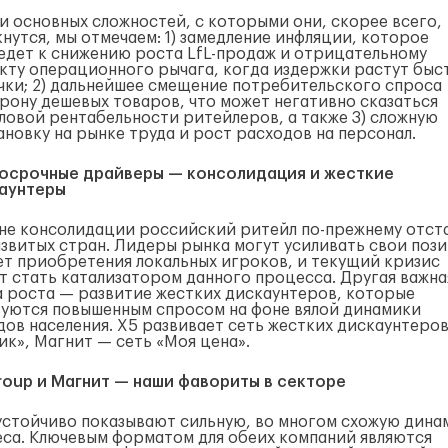
и основных сложностей, с которыми они, скорее всего,
кнутся, мы отмечаем: 1) замедление инфляции, которое
едет к снижению роста
LfL-продаж
и отрицательному
кту операционного рычага, когда издержки растут быс
чки; 2) дальнейшее смещение потребительского спроса
орону дешевых товаров, что может негативно сказаться
аловой рентабельности ритейлеров, а также 3) сложную
ановку на рынке труда и рост расходов на персонал.
осрочные драйверы — консолидация и жесткие
аунтеры
ане консолидации российский ритейл
по-прежнему
отст
азвитых стран. Лидеры рынка могут усиливать свои поз
чет приобретения локальных игроков, и текущий кризис
т стать катализатором данного процесса. Другая важна
а роста — развитие жестких дискаунтеров, которые
зуются повышенным спросом на фоне вялой динамики
дов населения. X5 развивает сеть жестких дискаунтеро
ик», Магнит — сеть «Моя цена».
roup и Магнит — наши фавориты в секторе
устойчиво показывают сильную, во многом схожую дина
еса. Ключевым форматом для обеих компаний являются