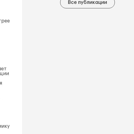
Все публикации
трее
ает
иции
я
в
мику