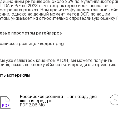
адиционным ритейлерам около 25% по мультипликатора
ITDA и P/E на 2023 г., что характерно и для аналогов
ностранных рынках. Нам нравится фундаментальный кей
ании, однако на данный момент метод DCF, по нашим
етам, указывает на относительно справедливую оценку F
евые параметры ритейлеров
 вы уже являетесь клиентом АТОН, вы можете получить
риал, нажав на кнопку «Скачать» и пройдя авторизацию.
ать материалы
Российская розница - шаг назад, два
шага вперед.pdf
PDF
2.06 Мб
PDF