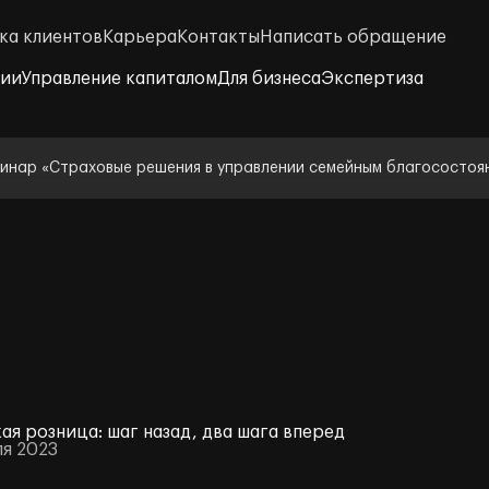
ка клиентов
Карьера
Контакты
Написать обращение
нии
Управление капиталом
Для бизнеса
Экспертиза
инар «Страховые решения в управлении семейным благосостоя
ая розница: шаг назад, два шага вперед
ля 2023