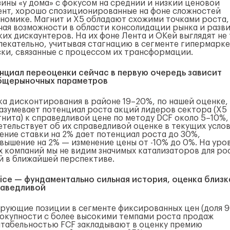
зины «у дома» с фокусом на средний и низкий ценовой
ент, хорошо спозиционированные на фоне сложностей
ономике. Магнит и X5 обладают схожими точками роста,
чая возможности в области консолидации рынка и разв
ких дискаунтеров. На их фоне Лента и ОКей выглядят не 
лекательно, учитывая стагнацию в сегменте гипермарк
ски, связанные с процессом их трансформации.
нциал переоценки сейчас в первую очередь зависит
бщерыночных параметров
ка дисконтирования в районе 19–20%, по нашей оценке,
азумевает потенциал роста акций лидеров сектора (X5
гнита) к справедливой цене по методу DCF около 5–10%,
етельствует об их справедливой оценке в текущих услов
ение ставки на 2% дает потенциал роста до 30%,
овышение на 2% — изменение цены от -10% до 0%. На уро
х компаний мы не видим значимых катализаторов для ро
й в ближайшей перспективе.
Price — фундаментально сильная история, оценка близк
раведливой
рующие позиции в сегменте фиксированных цен (доля 
вокупности с более высокими темпами роста продаж
нтабельностью FCF закладывают в оценку премию