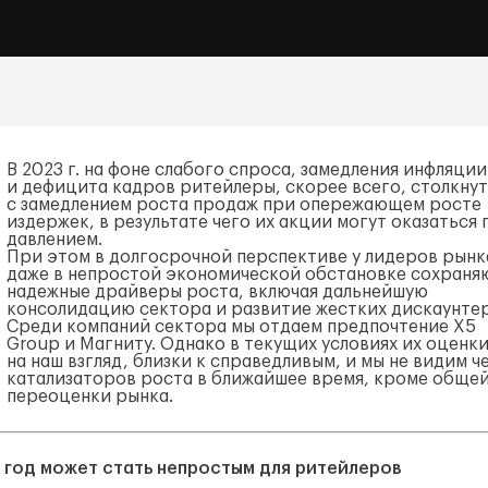
В 2023 г. на фоне слабого спроса, замедления инфляции
и дефицита кадров ритейлеры, скорее всего, столкнут
с замедлением роста продаж при опережающем росте
издержек, в результате чего их акции могут оказаться 
давлением.
При этом в долгосрочной перспективе у лидеров рынк
даже в непростой экономической обстановке сохраня
надежные драйверы роста, включая дальнейшую
консолидацию сектора и развитие жестких дискаунте
Среди компаний сектора мы отдаем предпочтение X5
Group и Магниту. Однако в текущих условиях их оценки
на наш взгляд, близки к справедливым, и мы не видим ч
катализаторов роста в ближайшее время, кроме обще
переоценки рынка.
 год может стать непростым для ритейлеров