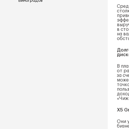
Сред
стол
прив
эффе
выру
в ст
на в
обст
Долг
диск
В пл
от р
за с
може
точк
поль
дохо
«Чиж
X5 G
Они 
бизн