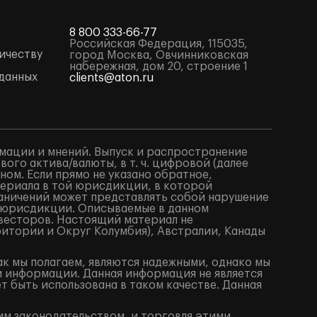
8 800 333-66-77
Российская Федерация, 115035,
ичеству
город Москва, Овчинниковская
набережная, дом 20, строение 1
данных
clients@aton.ru
мации и мнений. Выпуск и распространение
го актива/валюты, в т. ч. цифровой (далее
ом. Если прямо не указано обратное,
териала в той юрисдикции, в которой
аничений может представлять собой нарушение
 юрисдикции. Описываемые в данном
весторов. Настоящий материал не
итории и Округ Колумбия), Австралии, Канады
ак мы полагаем, являются надежными, однако мы
й информации. Данная информация не является
 быть использована в таком качестве. Данная
им законодательством, и торговля этими