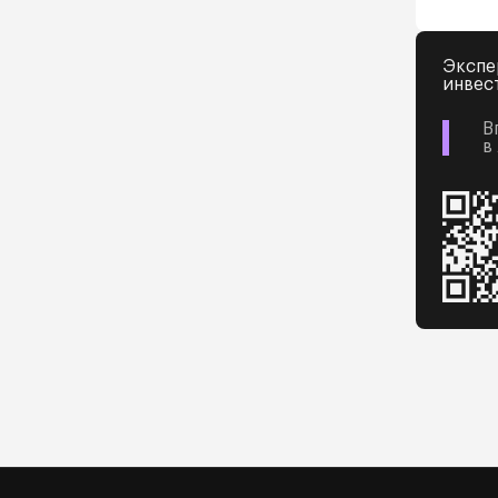
Экспе
инвес
В
в