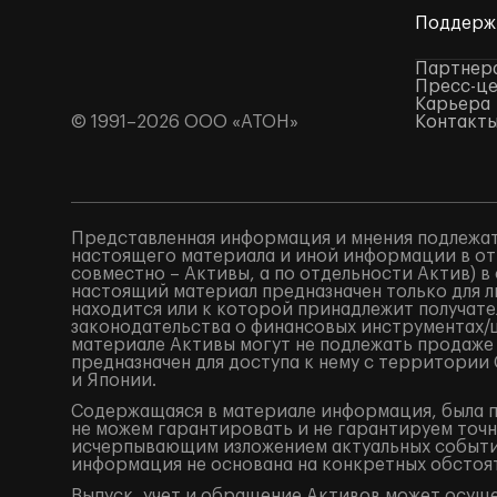
Поддерж
Партнер
Пресс-ц
Карьера
© 1991–2026 ООО «АТОН»
Контакт
Представленная информация и мнения подлежат
настоящего материала и иной информации в от
совместно – Активы, а по отдельности Актив) 
настоящий материал предназначен только для 
находится или к которой принадлежит получат
законодательства о финансовых инструментах
материале Активы могут не подлежать продаже
предназначен для доступа к нему с территори
и Японии.
Содержащаяся в материале информация, была по
не можем гарантировать и не гарантируем точн
исчерпывающим изложением актуальных событий
информация не основана на конкретных обстоят
Выпуск, учет и обращение Активов может осущ