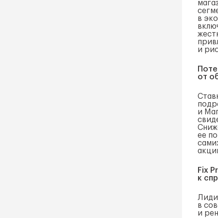
мага
сегм
в эк
вклю
жест
прив
и ри
Поте
от о
Став
подр
и Ма
свид
Сниж
ее п
сами
акци
Fix 
к сп
Лиди
в со
и ре