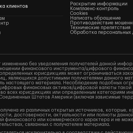
Раскрытие информации
ка клиентов
Комплаенс-контроль
Cookies
Написать обращение
ам
Противодействие мошенн
ентр
Технические препятствия
Обработка персональных 
ы
 изменению без уведомления получателей данной инфор
ношении финансового инструмента/цифрового финансово
в определенных юрисдикциях может ограничиваться закон
лиц, являющихся допустимыми получателями данного ма
ель настоящего материала. Несоблюдение подобных огр
/цифровых финансовых активов/цифровой валюты такой
 во всех юрисдикциях или определенным категориям ин
и Соединенных Штатов Америки (включая зависимые терр
лучена из различных открытых источников, которые, к
ости, достоверности, актуальности или полноты данно
 финансового или коммерческого характера и не может
ельствах, связанных с получателем материала.
ествляться исключительно в соответствии с действующ