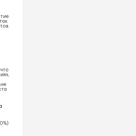
итие
так
етов
 что
иях.
вне
ста
а
90%)