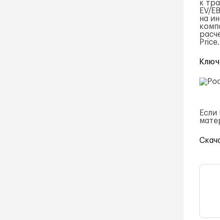
к тр
EV/EB
на и
комп
расч
Price.
Ключ
Если
мате
Скач