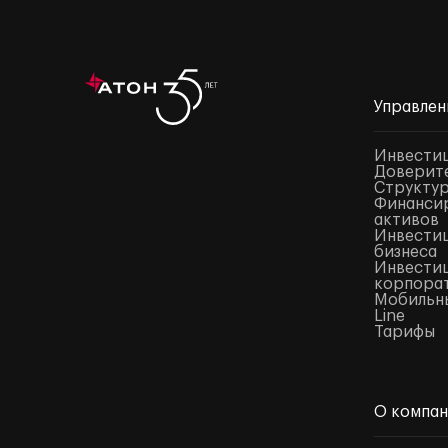
Управлен
Инвести
Доверите
Структур
Финансир
активов
Инвестиц
бизнеса
Инвестиц
корпора
Мобильны
Line
Тарифы
О компа