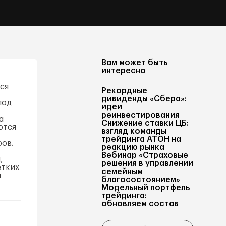
Вам может быть
интересно
ся
Рекордные
дивиденды «Сбера»:
под
идеи
реинвестирования
а
Снижение ставки ЦБ:
ются
взгляд команды
трейдинга АТОН на
ров.
реакцию рынка
Вебинар «Страховые
,
решения в управлении
етких
семейным
й
благосостоянием»
Модельный портфель
трейдинга:
обновляем состав