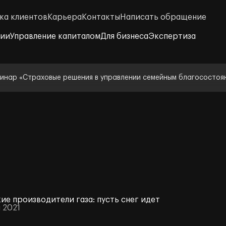
ка клиентов
Карьера
Контакты
Написать обращение
нии
Управление капиталом
Для бизнеса
Экспертиза
инар «Страховые решения в управлении семейным благосостоя
ие производители газа: пусть снег идет
 2021