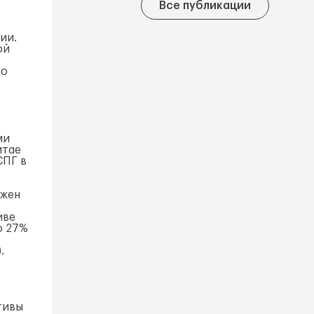
Все публикации
ии.
ой
по
ми
итае
СПГ в
лжен
иве
о 27%
.
тивы