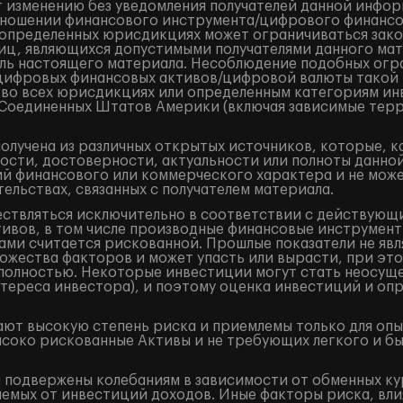
 изменению без уведомления получателей данной инфор
ношении финансового инструмента/цифрового финансово
в определенных юрисдикциях может ограничиваться закон
лиц, являющихся допустимыми получателями данного ма
ель настоящего материала. Несоблюдение подобных огр
/цифровых финансовых активов/цифровой валюты такой
 во всех юрисдикциях или определенным категориям ин
и Соединенных Штатов Америки (включая зависимые терр
лучена из различных открытых источников, которые, к
ости, достоверности, актуальности или полноты данно
 финансового или коммерческого характера и не может
ельствах, связанных с получателем материала.
ествляться исключительно в соответствии с действующ
ивов, в том числе производные финансовые инструменты 
ами считается рискованной. Прошлые показатели не явл
жества факторов и может упасть или вырасти, при это
и полностью. Некоторые инвестиции могут стать неосущ
тереса инвестора), и поэтому оценка инвестиций и оп
ют высокую степень риска и приемлемы только для оп
ысоко рискованные Активы и не требующих легкого и б
подвержены колебаниям в зависимости от обменных кур
аемых от инвестиций доходов. Иные факторы риска, вли