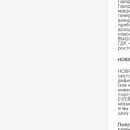
Газп
Газп
макр
гене
диви
приб
доход
спис
ВЫШЕ
ГДР, 
роста
НОВА
НОВА
сект
дефи
(как
инве
торг
EV/E
невы
и мы
цену
Полу
клие