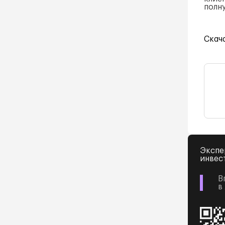
полн
Скач
Экспе
инвес
В
в