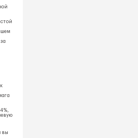
ной
истой
ашем
 за
к
мага
-4%,
левую
и вы