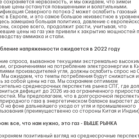
е сохраняется нервозность, и мы ожидаем, что зимой
овые цены останутся повышенными и волатильными.
ификация Северного потока-2 может ослабить газовый
ис в Европе, и это самое большое неизвестное в уравнен
здесь замешана большая политика, давление с европейск
оны, скорее всего, продолжит расти, учитывая, что
тевшие цены на газ уже привели к закрытию мощностей 
зводству аммиака и стали.
бление напряженности ожидается в 2022 году
ние спроса, вызванное текущими экстремально высоки
ми, ограничениями на потребление электроэнергии в К
илиями производителей угля, должны ослабить спрос на 
. Мы ожидаем, что темпы потребления будут снижаться и
ть за собой цены на газ. Мы сохраняем оптимизм
сительно среднесрочных перспектив рынка СПГ, где до
аниться дефицит до 2026 из-за ограниченного прироста
остей. Мы предполагаем, что в долгосрочной перспект
 природного газа в энергетическом балансе вырастет д
40 на фоне дальнейшего ухода от угля и промышленного
льзования (преимущественно со стороны Китая и Индии)
ром: все, что нам нужно, это газ - ВЫШЕ РЫНКА
охраняем позитивный взгляд на среднесрочные перспек