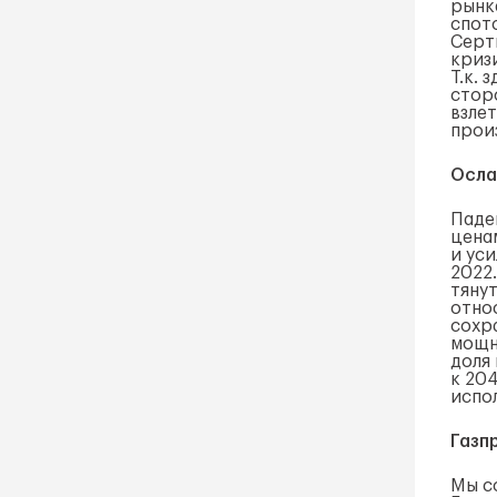
рынк
спот
Серт
криз
Т.к. 
стор
взле
прои
Осла
Паде
цена
и ус
2022
тяну
отно
сохр
мощн
доля
к 20
испо
Газп
Мы с