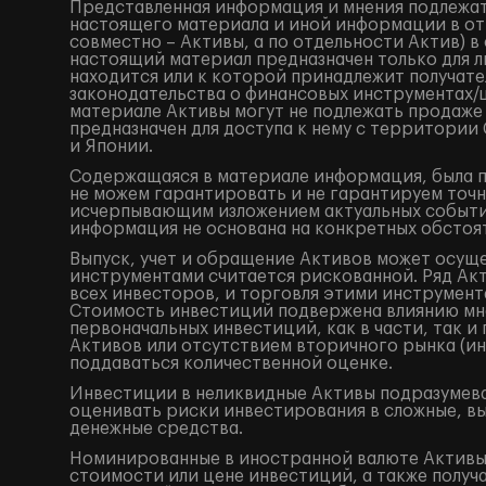
Представленная информация и мнения подлежат
настоящего материала и иной информации в от
совместно – Активы, а по отдельности Актив) 
настоящий материал предназначен только для 
находится или к которой принадлежит получат
законодательства о финансовых инструментах
материале Активы могут не подлежать продаже
предназначен для доступа к нему с территори
и Японии.
Содержащаяся в материале информация, была по
не можем гарантировать и не гарантируем точн
исчерпывающим изложением актуальных событий
информация не основана на конкретных обстоят
Выпуск, учет и обращение Активов может осущ
инструментами считается рискованной. Ряд Акт
всех инвесторов, и торговля этими инструмент
Стоимость инвестиций подвержена влиянию мно
первоначальных инвестиций, как в части, так 
Активов или отсутствием вторичного рынка (ин
поддаваться количественной оценке.
Инвестиции в неликвидные Активы подразумева
оценивать риски инвестирования в сложные, в
денежные средства.
Номинированные в иностранной валюте Активы 
стоимости или цене инвестиций, а также получ