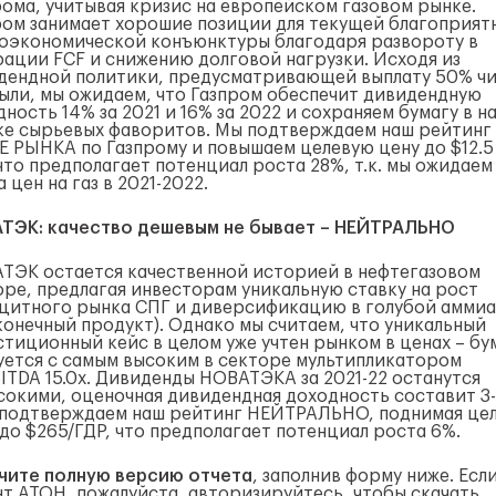
рома, учитывая кризис на европейском газовом рынке.
ром занимает хорошие позиции для текущей благоприят
оэкономической конъюнктуры благодаря развороту в
рации FCF и снижению долговой нагрузки. Исходя из
дендной политики, предусматривающей выплату 50% ч
ыли, мы ожидаем, что Газпром обеспечит дивидендную
ность 14% за 2021 и 16% за 2022 и сохраняем бумагу в н
ке сырьевых фаворитов. Мы подтверждаем наш рейтинг
 РЫНКА по Газпрому и повышаем целевую цену до $12.5
что предполагает потенциал роста 28%, т.к. мы ожидаем
 цен на газ в 2021-2022.
ТЭК: качество дешевым не бывает – НЕЙТРАЛЬНО
ТЭК остается качественной историей в нефтегазовом
оре, предлагая инвесторам уникальную ставку на рост
цитного рынка СПГ и диверсификацию в голубой аммиа
 конечный продукт). Однако мы считаем, что уникальный
стиционный кейс в целом уже учтен рынком в ценах – бу
уется с самым высоким в секторе мультипликатором
BITDA 15.0x. Дивиденды НОВАТЭКА за 2021-22 останутся
сокими, оценочная дивидендная доходность составит 3
 подтверждаем наш рейтинг НЕЙТРАЛЬНО, поднимая це
 до $265/ГДР, что предполагает потенциал роста 6%.
чите полную версию отчета
, заполнив форму ниже. Есл
нт АТОН, пожалуйста, авторизируйтесь, чтобы скачать