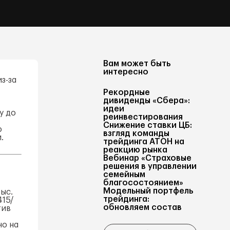
Вам может быть
интересно
з-за
Рекордные
дивиденды «Сбера»:
идеи
у до
реинвестирования
Снижение ставки ЦБ:
о
взгляд команды
.
трейдинга АТОН на
реакцию рынка
Вебинар «Страховые
решения в управлении
и
семейным
благосостоянием»
Модельный портфель
ыс.
трейдинга:
415/
обновляем состав
тив
но на