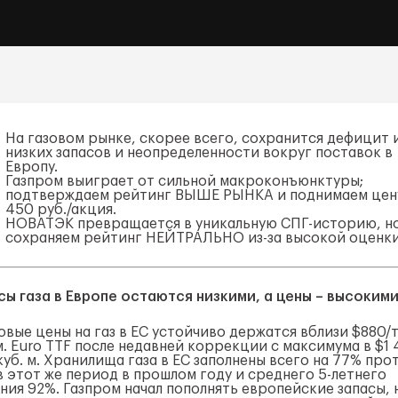
На газовом рынке, скорее всего, сохранится дефицит и
низких запасов и неопределенности вокруг поставок в
Европу.
Газпром выиграет от сильной макроконъюнктуры;
подтверждаем рейтинг ВЫШЕ РЫНКА и поднимаем цен
450 руб./акция.
НОВАТЭК превращается в уникальную СПГ-историю, н
сохраняем рейтинг НЕЙТРАЛЬНО из-за высокой оценки
сы газа в Европе остаются низкими, а цены – высоким
овые цены на газ в ЕС устойчиво держатся вблизи $880/т
м. Euro TTF после недавней коррекции с максимума в $1 
куб. м. Хранилища газа в ЕС заполнены всего на 77% про
в этот же период в прошлом году и среднего 5-летнего
ния 92%. Газпром начал пополнять европейские запасы, 