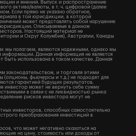
мации и мнений. Выпуск и распространение
го актива/валюты, в т. ч. цифровой (далее
ом. Если прямо не указано обратное,
териала в той юрисдикции, в которой
аничений может представлять собой нарушение
 юрисдикции. Описываемые в данном
весторов. Настоящий материал не
итории и Округ Колумбия), Австралии, Канады
ак мы полагаем, являются надежными, однако мы
й информации. Данная информация не является
 быть использована в таком качестве. Данная
им законодательством, и торговля этими
(опционы, фьючерсы и т.д.) не подходят для
яются гарантией будущих результатов.
м инвестор может не вернуть себе сумму
ествимыми в связи с не ликвидностью рынка
ределение рисков инвестора могут не
ытных инвесторов, способных самостоятельно
ыстрого преобразования инвестиций в
сов, что может негативно сказаться на
яющие на цену, стоимость или доходы от