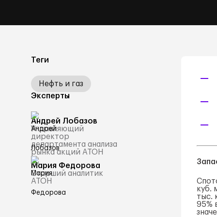
Теги
Нефть и газ
Эксперты
Андрей Лобазов
Управляющий
директор
департамента анализа
рынка акций АТОН
Запа
Мария Федорова
Старший аналитик
АТОН
Спот
куб. 
тыс. 
95% 
значе