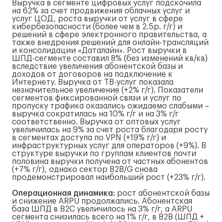
Выручка в сегменте цифровых услуг подскочила
на 62% за счет продвижения облачных услуг и
услуг ЦОД, роста выручки от услуг в сфере
кибербезопасности (более чем в 2.5р. г/г) и
решений в сфере электронного правительства, а
также внедрения решений для онлайн-трансляций
и консолидации «Даталайн». Рост выручки в
ШПД-сегменте составил 8% (без изменений кв/кв)
вследствие увеличения абонентской базы и
доходов от договоров на подключение к
Интернету. Выручка от ТВ-услуг показала
незначительное увеличение (+2% г/г). Показатели
сегментов фиксированной связи и услуг по
пропуску трафика оказались ожидаемо слабыми –
выручка сократилась на 10% г/г и на 3% г/г
соответственно. Выручка от оптовых услуг
увеличилась на 9% за счет роста благодаря росту
в сегментах доступа по VPN (+19% г/г) и
инфраструктурных услуг для операторов (+9%). В
структуре выручки по группам клиентов почти
половина выручки получена от частных абонентов
(+7% г/г), однако сектор B2B/G снова
продемонстрировал наибольший рост (+23% г/г).
Операционная динамика:
рост абонентской базы
и снижение ARPU продолжались. Абонентская
база ШПД в B2C увеличилось на 3% г/г, а ARPU
сегмента снизилась всего на 1% г/г, в B2B (ШПД +