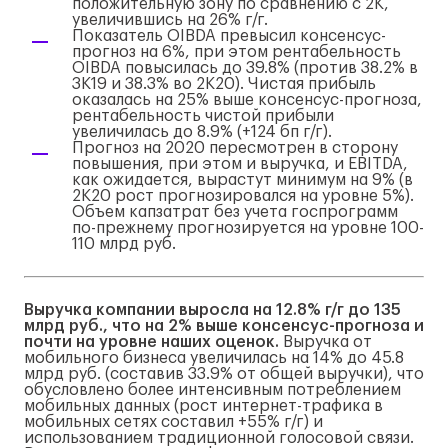
положительную зону по сравнению с 2К,
увеличившись на 26% г/г.
Показатель OIBDA превысил консенсус-
прогноз на 6%, при этом рентабельность
OIBDA повысилась до 39.8% (против 38.2% в
3К19 и 38.3% во 2К20). Чистая прибыль
оказалась на 25% выше консенсус-прогноза,
рентабельность чистой прибыли
увеличилась до 8.9% (+124 бп г/г).
Прогноз на 2020 пересмотрен в сторону
повышения, при этом и выручка, и EBITDA,
как ожидается, вырастут минимум на 9% (в
2К20 рост прогнозировался на уровне 5%).
Объем капзатрат без учета госпрограмм
по-прежнему прогнозируется на уровне 100-
110 млрд руб.
Выручка компании выросла на 12.8% г/г до 135
млрд руб., что на 2% выше консенсус-прогноза и
почти на уровне наших оценок.
Выручка от
мобильного бизнеса увеличилась на 14% до 45.8
млрд руб. (составив 33.9% от общей выручки), что
обусловлено более интенсивным потреблением
мобильных данных (рост интернет-трафика в
мобильных сетях составил +55% г/г) и
использованием традиционной голосовой связи.