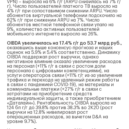
VPN) – выросла на 6% г/г (ARPU снизилась на 7% г/
г). Число пользователей платного ТВ выросло на
4% г/г при сопоставимом снижении ARPU. Число
абонентов виртуальной телефонии подскочило на
62% г/г при снижении ARPU на 7%. Число
абонентов местной телефонной связи упало на
9%, количество активных пользователей
мобильного интернета выросло на 26%.
OIBDA увеличилась на 17.4% г/г до 53.7 млрд руб.,
оказавшись выше консенсус-прогноза и наших
оценок на 5.9% и 5.4% соответственно. Динамику
OIBDA поддержал рост выручки, однако
негативное влияние оказало увеличение расходов
на персонал (+11% г/г в связи с ростом доли
персонала с цифровыми компетенциями), на
услуги операторов связи (+11% г/г из-за увеличения
трафика и перехода на удаленный режим работы
в связи с пандемией COVID-19), на материалы и
коммунальные платежи (+27% г/г в связи с
затратами на приобретение средств
индивидуальной защиты, а также приобретением
«Даталайн»). Рентабельность OIBDA выросла на
124 бп г/г до 39.8% против 38.3% во 2К20 (рост
выручки на 12.8% нивелировал рост
операционных расходов, за вычетом D&A на
уровне 9.7%).