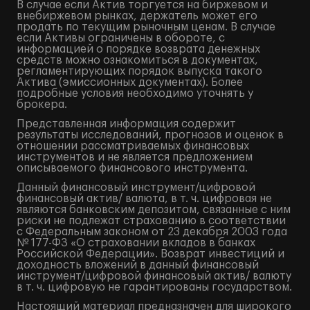
В случае если Актив торгуется на биржевом и
внебиржевом рынках, держатель может его
продать по текущим рыночным ценам. В случае
если Активы ограничены в обороте, с
информацией о порядке возврата денежных
средств можно ознакомиться в документах,
регламентирующих порядок выпуска такого
Актива (эмиссионных документах). Более
подробные условия необходимо уточнять у
брокера.
Представленная информация содержит
результаты исследований, прогнозов и оценок в
отношении рассматриваемых финансовых
инструментов и не является предложением
описываемого финансового инструмента.
Данный финансовый инструмент/цифровой
финансовый актив/ валюта, в т. ч. цифровая не
являются банковским депозитом, связанные с ним
риски не подлежат страхованию в соответствии
с Федеральным законом от 23 декабря 2003 года
№ 177-ФЗ «О страховании вкладов в банках
Российской Федерации». Возврат инвестиций и
доходность вложений в данный финансовый
инструмент/цифровой финансовый актив/ валюту
в т. ч. цифровую не гарантированы государством.
Настоящий материал предназначен для широкого