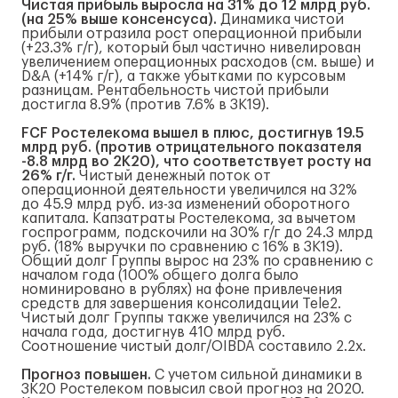
Чистая прибыль выросла на 31% до 12 млрд руб.
(на 25% выше консенсуса).
Динамика чистой
прибыли отразила рост операционной прибыли
(+23.3% г/г), который был частично нивелирован
увеличением операционных расходов (см. выше) и
D&A (+14% г/г), а также убытками по курсовым
разницам. Рентабельность чистой прибыли
достигла 8.9% (против 7.6% в 3К19).
FCF Ростелекома вышел в плюс, достигнув 19.5
млрд руб. (против отрицательного показателя
-8.8 млрд во 2К20), что соответствует росту на
26% г/г.
Чистый денежный поток от
операционной деятельности увеличился на 32%
до 45.9 млрд руб. из-за изменений оборотного
капитала. Капзатраты Ростелекома, за вычетом
госпрограмм, подскочили на 30% г/г до 24.3 млрд
руб. (18% выручки по сравнению с 16% в 3К19).
Общий долг Группы вырос на 23% по сравнению с
началом года (100% общего долга было
номинировано в рублях) на фоне привлечения
средств для завершения консолидации Tele2.
Чистый долг Группы также увеличился на 23% с
начала года, достигнув 410 млрд руб.
Соотношение чистый долг/OIBDA составило 2.2x.
Прогноз повышен.
С учетом сильной динамики в
3К20 Ростелеком повысил свой прогноз на 2020.