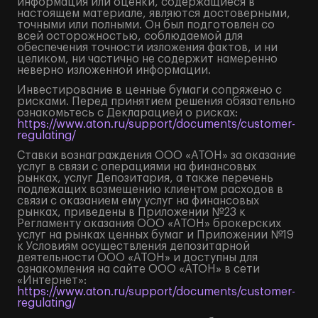
информация или оценки, содержащиеся в
настоящем материале, являются достоверными,
точными или полными. Он был подготовлен со
всей осторожностью, соблюдаемой для
обеспечения точности изложения фактов, и ни
целиком, ни частично не содержит намеренно
неверно изложенной информации.
Инвестирование в ценные бумаги сопряжено с
рисками. Перед принятием решения обязательно
ознакомьтесь с Декларацией о рисках:
https://www.aton.ru/support/documents/customer-
regulating/
Ставки вознаграждения ООО «АТОН» за оказание
услуг в связи с операциями на финансовых
рынках, услуг Депозитария, а также перечень
подлежащих возмещению клиентом расходов в
связи с оказанием ему услуг на финансовых
рынках, приведены в Приложении №23 к
Регламенту оказания ООО «АТОН» брокерских
услуг на рынках ценных бумаг и Приложении №19
к Условиям осуществления депозитарной
деятельности ООО «АТОН» и доступны для
ознакомления на сайте ООО «АТОН» в сети
«Интернет»:
https://www.aton.ru/support/documents/customer-
regulating/