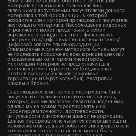
Если прямо не указано обратное, настоящий
материал предназначен только для лиц,
являющихся допустимыми получателями данного
материала в той юрисдикции, в которой
находится или к которой принадлежит получатель
настоящего материала. Несоблюдение подобных
ограничений может представлять собой
нарушение законодательства о финансовых
инструментах/цифровых финансовых активов/
цифровой валюты такой юрисдикции.
Описываемые в данном материале Активы могут
не подлежать продаже во всех юрисдикциях или
определенным категориям инвесторов.
Настоящий материал не предназначен для
доступа к нему с территории Соединенных
Штатов Америки (включая зависимые
территории и Округ Колумбия), Австралии,
Канады и Японии.
Содержащаяся в материале информация, была
получена из различных открытых источников,
которые, как мы полагаем, являются надежными,
однако мы не можем гарантировать и не
гарантируем точности, достоверности,
актуальности или полноты данной информации.
Данная информация не является исчерпывающим
изложением актуальных событий финансового или
коммерческого характера и не может быть
использована в таком качестве. Данная