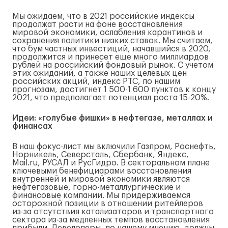
Мы ожидаем, что в 2021 российские индексы
продолжат расти на фоне восстановления
мировой экономики, ослабления карантинов и
сохранения политики низких ставок. Мы считаем,
что бум частных инвестиций, начавшийся в 2020,
продолжится и принесет еще много миллиардов
рублей на российский фондовый рынок. С учетом
этих ожиданий, а также наших целевых цен
российских акций, индекс РТС, по нашим
прогнозам, достигнет 1 500-1 600 пунктов к концу
2021, что предполагает потенциал роста 15-20%.
Идеи: «голубые фишки» в нефтегазе, металлах и
финансах
В наш фокус-лист мы включили Газпром, Роснефть,
Норникель, Северсталь, Сбербанк, Яндекс,
Mail.ru, РУСАЛ и РусГидро. В секторальном плане
ключевыми бенефициарами восстановления
внутренней и мировой экономики являются
нефтегазовые, горно-металлургические и
финансовые компании. Мы придерживаемся
осторожной позиции в отношении ритейлеров
из-за отсутствия катализаторов и транспортного
сектора из-за медленных темпов восстановления