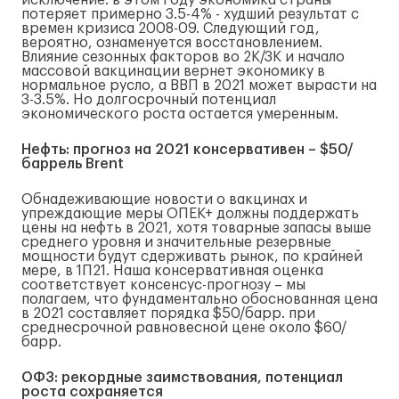
исключение: в этом году экономика страны
потеряет примерно 3.5-4% - худший результат с
времен кризиса 2008-09. Следующий год,
вероятно, ознаменуется восстановлением.
Влияние сезонных факторов во 2К/3К и начало
массовой вакцинации вернет экономику в
нормальное русло, а ВВП в 2021 может вырасти на
3-3.5%. Но долгосрочный потенциал
экономического роста остается умеренным.
Нефть: прогноз на 2021 консервативен – $50/
баррель Brent
Обнадеживающие новости о вакцинах и
упреждающие меры ОПЕК+ должны поддержать
цены на нефть в 2021, хотя товарные запасы выше
среднего уровня и значительные резервные
мощности будут сдерживать рынок, по крайней
мере, в 1П21. Наша консервативная оценка
соответствует консенсус-прогнозу – мы
полагаем, что фундаментально обоснованная цена
в 2021 составляет порядка $50/барр. при
среднесрочной равновесной цене около $60/
барр.
ОФЗ: рекордные заимствования, потенциал
роста сохраняется