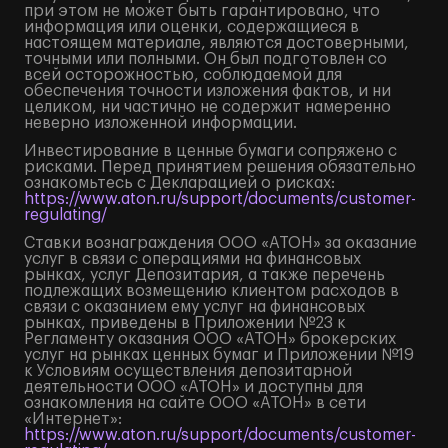
при этом не может быть гарантировано, что
информация или оценки, содержащиеся в
настоящем материале, являются достоверными,
точными или полными. Он был подготовлен со
всей осторожностью, соблюдаемой для
обеспечения точности изложения фактов, и ни
целиком, ни частично не содержит намеренно
неверно изложенной информации.
Инвестирование в ценные бумаги сопряжено с
рисками. Перед принятием решения обязательно
ознакомьтесь с Декларацией о рисках:
https://www.aton.ru/support/documents/customer-
regulating/
Ставки вознаграждения ООО «АТОН» за оказание
услуг в связи с операциями на финансовых
рынках, услуг Депозитария, а также перечень
подлежащих возмещению клиентом расходов в
связи с оказанием ему услуг на финансовых
рынках, приведены в Приложении №23 к
Регламенту оказания ООО «АТОН» брокерских
услуг на рынках ценных бумаг и Приложении №19
к Условиям осуществления депозитарной
деятельности ООО «АТОН» и доступны для
ознакомления на сайте ООО «АТОН» в сети
«Интернет»:
https://www.aton.ru/support/documents/customer-