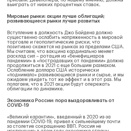
прибыли. Девелоперы, по нашему мнению, должны
выиграть от низких процентных ставок.
Мировые рынки: акции лучше облигаций;
развивающиеся рынки лучше развитых
Вступление в должность Джо Байдена должно
существенно ослабить напряженность в мировой
торговле и геополитические риски, что
позитивно скажется на рынках за пределами США.
Мы считаем, что вакцина кардинально меняет
расклад сил – ротация из «бенефициаров
пандемии» в «пострадавших от пандемии» должна
продолжиться в 2021 с еще большим размахом.
Ослабление доллара США исторически
«поднимало» развивающиеся рынки и сырье, и мы
ожидаем увидеть тот же эффект и в этот раз. Мы
полагаем, что в 2021 акции будут опережать
облигации по динамике.
Экономика России: пора выздоравливать от
COVID-19
«Великий карантин», введенный в 2020 из-за
пандемии COVID-19, привел к сильнейшему почти
за столетие сокращению ВВП. Россия не