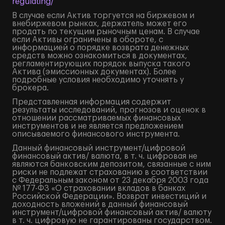
regulating/
В случае если Актив торгуется на биржевом и
внебиржевом рынках, держатель может его
продать по текущим рыночным ценам. В случае
если Активы ограничены в обороте, с
информацией о порядке возврата денежных
средств можно ознакомиться в документах,
регламентирующих порядок выпуска такого
Актива (эмиссионных документах). Более
подробные условия необходимо уточнять у
брокера.
Представленная информация содержит
результаты исследований, прогнозов и оценок в
отношении рассматриваемых финансовых
инструментов и не является предложением
описываемого финансового инструмента.
Данный финансовый инструмент/цифровой
финансовый актив/ валюта, в т. ч. цифровая не
являются банковским депозитом, связанные с ним
риски не подлежат страхованию в соответствии
с Федеральным законом от 23 декабря 2003 года
№ 177-ФЗ «О страховании вкладов в банках
Российской Федерации». Возврат инвестиций и
доходность вложений в данный финансовый
инструмент/цифровой финансовый актив/ валюту
в т. ч. цифровую не гарантированы государством.