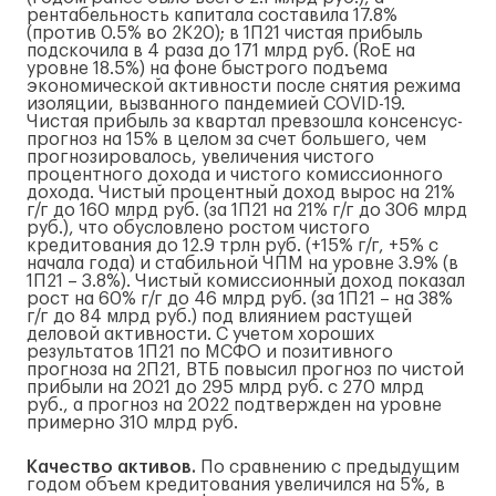
рентабельность капитала составила 17.8%
(против 0.5% во 2К20); в 1П21 чистая прибыль
подскочила в 4 раза до 171 млрд руб. (RoE на
уровне 18.5%) на фоне быстрого подъема
экономической активности после снятия режима
изоляции, вызванного пандемией COVID-19.
Чистая прибыль за квартал превзошла консенсус-
прогноз на 15% в целом за счет большего, чем
прогнозировалось, увеличения чистого
процентного дохода и чистого комиссионного
дохода. Чистый процентный доход вырос на 21%
г/г до 160 млрд руб. (за 1П21 на 21% г/г до 306 млрд
руб.), что обусловлено ростом чистого
кредитования до 12.9 трлн руб. (+15% г/г, +5% с
начала года) и стабильной ЧПМ на уровне 3.9% (в
1П21 – 3.8%). Чистый комиссионный доход показал
рост на 60% г/г до 46 млрд руб. (за 1П21 – на 38%
г/г до 84 млрд руб.) под влиянием растущей
деловой активности. С учетом хороших
результатов 1П21 по МСФО и позитивного
прогноза на 2П21, ВТБ повысил прогноз по чистой
прибыли на 2021 до 295 млрд руб. с 270 млрд
руб., а прогноз на 2022 подтвержден на уровне
примерно 310 млрд руб.
Качество активов.
По сравнению с предыдущим
годом объем кредитования увеличился на 5%, в