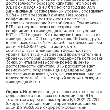
достаточности базового капитала 1-го уровня
(CET1) снизился на 40 бп с начала года до 8.5%
(минимальный установленный уровень составляет
8.0%) – это тревожный сигнал. Невысокие
коэффициенты достаточности капитала
остаются ахиллесовой пятой банка. Тем не менее
ВТБ подтвердил планы по сохранению
коэффициента дивидендных выплат на уровне
50% в 2021 и далее. В этом случае банк выплатит
дивиденды за 2021 на сумму около 150 млрд руб.,
в том числе около 75 млрд руб. по обыкновенным
акциям (0.00567 руб. на акцию), что
соответствует дивидендной доходности на
уровне почти 12% – это весьма привлекательный
уровень, который должен поддержать котировки
банка. Учитывая невысокие коэффициенты
достаточности капитала, ВТБ рассматривает
возможность разделения дивидендов на две
квартальные выплаты, что, на наш взгляд, вполне
целесообразный шаг, который поможет сгладить
дивидендный гэп.
Оценка.
Исходя из представленной отчетности и
обновленного прогноза на текущий год, ВТБ
торгуется с мультипликаторами P/E 2021-2022П
(скорректированными на привилегированные
акции) 2.9x/2.85x и скорректированными