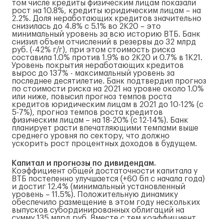
том числе кредиты физическим лицам показали
рост на 10.8%, кредиты юридическим лицам – на
2.2%. Доля неработающих кредитов значительно
снизилась до 4.8% с 5.1% во 2К20 – это
минимальный уровень за всю историю ВТБ. Банк
снизил объем отчислений в резервы до 32 млрд
руб. (-42% г/г), при этом стоимость риска
составила 1.0% против 1.9% во 2К20 и 0.7% в 1К21.
Уровень покрытия неработающих кредитов
вырос до 137% - максимальный уровень за
последнее десятилетие. Банк подтвердил прогноз
по стоимости риска на 2021 на уровне около 1.0%
или ниже, повысил прогноз темпов роста
кредитов юридическим лицам в 2021 до 10-12% (с
5-7%), прогноз темпов роста кредитов
физическим лицам – на 18-20% (с 12-14%). Банк
планирует расти впечатляющими темпами выше
среднего уровня по сектору, что должно
ускорить рост процентных доходов в будущем.
Капитал и прогнозы по дивидендам.
Коэффициент общей достаточности капитала у
ВТБ постепенно улучшается (+60 бп с начала года)
и достиг 12.4% (минимальный установленный
уровень – 11.5%). Положительную динамику
обеспечило размещение в этом году нескольких
выпусков субординированных облигаций на
сумму 135 млрд руб. Вместе с тем коэффициент