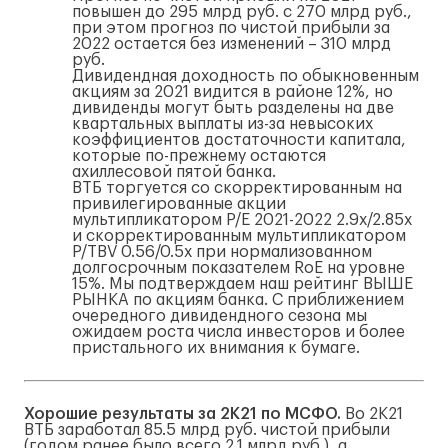
повышен до 295 млрд руб. с 270 млрд руб.,
при этом прогноз по чистой прибыли за
2022 остается без изменений – 310 млрд
руб.
Дивидендная доходность по обыкновенным
акциям за 2021 видится в районе 12%, но
дивиденды могут быть разделены на две
квартальных выплаты из-за невысоких
коэффициентов достаточности капитала,
которые по-прежнему остаются
ахиллесовой пятой банка.
ВТБ торгуется со скорректированным на
привилегированные акции
мультипликатором P/E 2021-2022 2.9x/2.85x
и скорректированным мультипликатором
P/TBV 0.56/0.5x при нормализованном
долгосрочным показателем RoE на уровне
15%. Мы подтверждаем наш рейтинг ВЫШЕ
РЫНКА по акциям банка. С приближением
очередного дивидендного сезона мы
ожидаем роста числа инвесторов и более
пристального их внимания к бумаге.
Хорошие результаты за 2К21 по МСФО.
Во 2К21
ВТБ заработал 85.5 млрд руб. чистой прибыли
(годом ранее было всего 2.1 млрд руб.), а