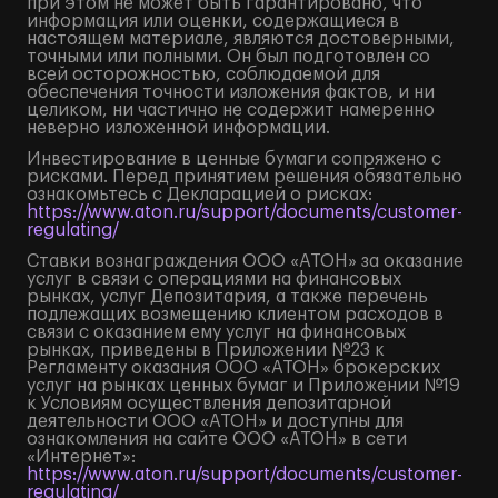
при этом не может быть гарантировано, что
информация или оценки, содержащиеся в
настоящем материале, являются достоверными,
точными или полными. Он был подготовлен со
всей осторожностью, соблюдаемой для
обеспечения точности изложения фактов, и ни
целиком, ни частично не содержит намеренно
неверно изложенной информации.
Инвестирование в ценные бумаги сопряжено с
рисками. Перед принятием решения обязательно
ознакомьтесь с Декларацией о рисках:
https://www.aton.ru/support/documents/customer-
regulating/
Ставки вознаграждения ООО «АТОН» за оказание
услуг в связи с операциями на финансовых
рынках, услуг Депозитария, а также перечень
подлежащих возмещению клиентом расходов в
связи с оказанием ему услуг на финансовых
рынках, приведены в Приложении №23 к
Регламенту оказания ООО «АТОН» брокерских
услуг на рынках ценных бумаг и Приложении №19
к Условиям осуществления депозитарной
деятельности ООО «АТОН» и доступны для
ознакомления на сайте ООО «АТОН» в сети
«Интернет»:
https://www.aton.ru/support/documents/customer-
regulating/