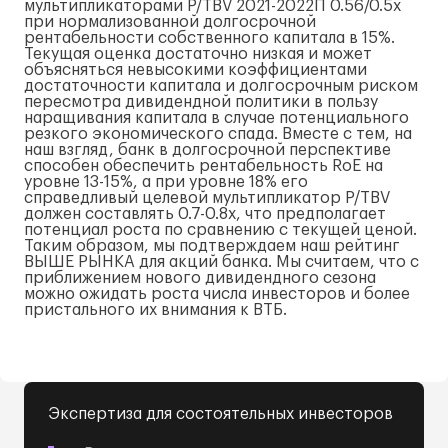
мультипликаторами P/TBV 2021-2022П 0.56/0.5x
при нормализованной долгосрочной
рентабельности собственного капитала в 15%.
Текущая оценка достаточно низкая и может
объясняться невысокими коэффициентами
достаточности капитала и долгосрочным риском
пересмотра дивидендной политики в пользу
наращивания капитала в случае потенциального
резкого экономического спада. Вместе с тем, на
наш взгляд, банк в долгосрочной перспективе
способен обеспечить рентабельность RoE на
уровне 13-15%, а при уровне 18% его
справедливый целевой мультипликатор P/TBV
должен составлять 0.7-0.8x, что предполагает
потенциал роста по сравнению с текущей ценой.
Таким образом, мы подтверждаем наш рейтинг
ВЫШЕ РЫНКА для акций банка. Мы считаем, что с
приближением нового дивидендного сезона
можно ожидать роста числа инвесторов и более
пристального их внимания к ВТБ.
Экспертиза для состоятельных инвесторов