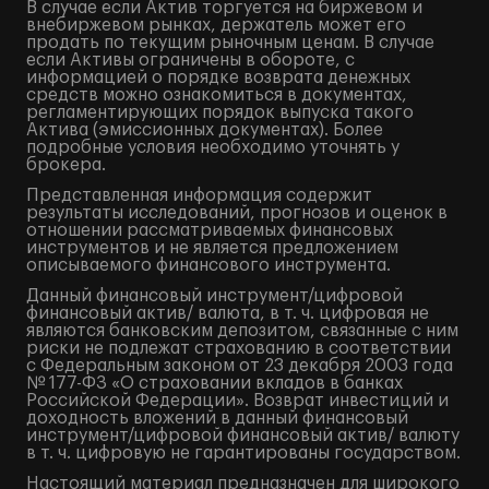
В случае если Актив торгуется на биржевом и
внебиржевом рынках, держатель может его
продать по текущим рыночным ценам. В случае
если Активы ограничены в обороте, с
информацией о порядке возврата денежных
средств можно ознакомиться в документах,
регламентирующих порядок выпуска такого
Актива (эмиссионных документах). Более
подробные условия необходимо уточнять у
брокера.
Представленная информация содержит
результаты исследований, прогнозов и оценок в
отношении рассматриваемых финансовых
инструментов и не является предложением
описываемого финансового инструмента.
Данный финансовый инструмент/цифровой
финансовый актив/ валюта, в т. ч. цифровая не
являются банковским депозитом, связанные с ним
риски не подлежат страхованию в соответствии
с Федеральным законом от 23 декабря 2003 года
№ 177-ФЗ «О страховании вкладов в банках
Российской Федерации». Возврат инвестиций и
доходность вложений в данный финансовый
инструмент/цифровой финансовый актив/ валюту
в т. ч. цифровую не гарантированы государством.
Настоящий материал предназначен для широкого