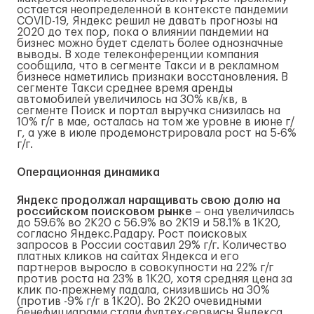
остается неопределенной в контексте пандемии
COVID-19, Яндекс решил не давать прогнозы на
2020 до тех пор, пока о влиянии пандемии на
бизнес можно будет сделать более однозначные
выводы. В ходе телеконференции компания
сообщила, что в сегменте Такси и в рекламном
бизнесе наметились признаки восстановления. В
сегменте Такси среднее время аренды
автомобилей увеличилось на 30% кв/кв, в
сегменте Поиск и портал выручка снизилась на
10% г/г в мае, осталась на том же уровне в июне г/
г, а уже в июле продемонстрировала рост на 5-6%
г/г.
Операционная динамика
Яндекс продолжал наращивать свою долю на
российском поисковом рынке
– она увеличилась
до 59.6% во 2К20 с 56.9% во 2К19 и 58.1% в 1К20,
согласно Яндекс.Радару. Рост поисковых
запросов в России составил 29% г/г. Количество
платных кликов на сайтах Яндекса и его
партнеров выросло в совокупности на 22% г/г
против роста на 23% в 1К20, хотя средняя цена за
клик по-прежнему падала, снизившись на 30%
(против -9% г/г в 1К20). Во 2К20 очевидными
бенефициарами стали фудтех-сервисы Яндекса