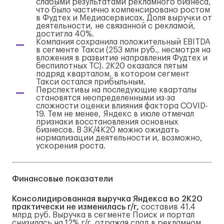
слабыми результатами рекламного бизнеса,
что было частично компенсировано ростом
в Фудтех и Медиасервисах. Доля выручки от
деятельности, не связанной с рекламой,
достигла 40%.
Компания сохранила положительный EBITDA
в сегменте Такси (253 млн руб., несмотря на
вложения в развитие направления Фудтех и
беспилотных ТС). 2К20 оказался пятым
подряд кварталом, в котором сегмент
Такси остался прибыльным.
Перспективы на последующие кварталы
становятся неопределенными из-за
сложности оценки влияния фактора COVID-
19. Тем не менее, Яндекс в июле отмечал
признаки восстановления основных
бизнесов. В 3К/4К20 можно ожидать
нормализации деятельности и, возможно,
ускорения роста.
Финансовые показатели
Консолидированная выручка Яндекса
во 2К20
практически не изменилась г/г,
составив 41.4
млрд руб. Выручка в сегменте Поиск и портал
снизилась на 12% г/г, отражая спад в рекламном