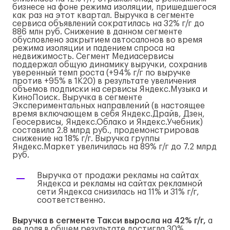
бизнесе на фоне режима изоляции, пришедшегося
как раз на этот квартал. Выручка в сегменте
сервиса объявлений сократилась на 32% г/г до
886 млн руб. Снижение в данном сегменте
обусловлено закрытием автосалонов во время
режима изоляции и падением спроса на
недвижимость. Сегмент Медиасервисы
поддержал общую динамику выручки, сохранив
уверенный темп роста (+94% г/г по выручке
против +95% в 1К20) в результате увеличения
объемов подписки на сервисы Яндекс.Музыка и
КиноПоиск. Выручка в сегменте
Экспериментальных направлений (в настоящее
время включающем в себя Яндекс.Драйв, Дзен,
Геосервисы, Яндекс.Облако и Яндекс.Учебник)
составила 2.8 млрд руб., продемонстрировав
снижение на 18% г/г. Выручка группы
Яндекс.Маркет увеличилась на 89% г/г до 7.2 млрд
руб.
Выручка от продажи рекламы на сайтах
Яндекса и рекламы на сайтах рекламной
сети Яндекса снизилась на 11% и 31% г/г,
соответственно.
Выручка в сегменте Такси выросла на 42% г/г,
а
ее доля в общем результате достигла 30%