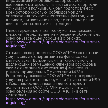
информация или оценки, содержащиеся в
настоящем материале, являются достоверными,
точными или полными. Он был подготовлен со
всей осторожностью, соблюдаемой для
обеспечения точности изложения фактов, и ни
целиком, ни частично не содержит намеренно
неверно изложенной информации.
Инвестирование в ценные бумаги сопряжено с
рисками. Перед принятием решения обязательно
ознакомьтесь с Декларацией о рисках:
https://www.aton.ru/support/documents/customer-
regulating/
Ставки вознаграждения ООО «АТОН» за оказание
услуг в связи с операциями на финансовых
рынках, услуг Депозитария, а также перечень
подлежащих возмещению клиентом расходов в
связи с оказанием ему услуг на финансовых
рынках, приведены в Приложении №23 к
Регламенту оказания ООО «АТОН» брокерских
услуг на рынках ценных бумаг и Приложении №19
к Условиям осуществления депозитарной
деятельности ООО «АТОН» и доступны для
ознакомления на сайте ООО «АТОН» в сети
«Интернет»:
https://www.aton.ru/support/documents/customer-
regulating/