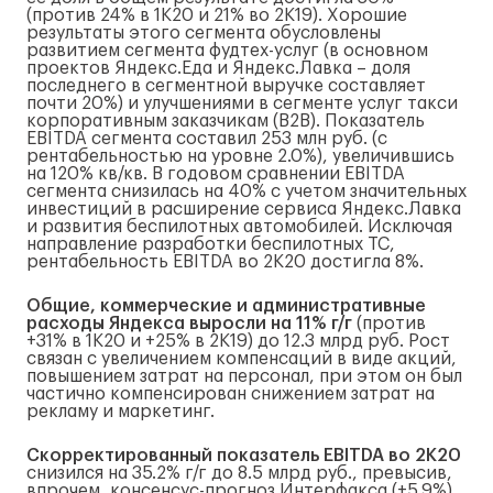
(против 24% в 1К20 и 21% во 2К19). Хорошие
результаты этого сегмента обусловлены
развитием сегмента фудтех-услуг (в основном
проектов Яндекс.Еда и Яндекс.Лавка – доля
последнего в сегментной выручке составляет
почти 20%) и улучшениями в сегменте услуг такси
корпоративным заказчикам (B2B). Показатель
EBITDA сегмента составил 253 млн руб. (с
рентабельностью на уровне 2.0%), увеличившись
на 120% кв/кв. В годовом сравнении EBITDA
сегмента снизилась на 40% с учетом значительных
инвестиций в расширение сервиса Яндекс.Лавка
и развития беспилотных автомобилей. Исключая
направление разработки беспилотных ТС,
рентабельность EBITDA во 2К20 достигла 8%.
Общие, коммерческие и административные
расходы Яндекса
выросли на 11% г/г
(против
+31% в 1К20 и +25% в 2К19) до 12.3 млрд руб. Рост
связан с увеличением компенсаций в виде акций,
повышением затрат на персонал, при этом он был
частично компенсирован снижением затрат на
рекламу и маркетинг.
Скорректированный показатель EBITDA во 2К20
снизился на 35.2% г/г до 8.5 млрд руб., превысив,
впрочем, консенсус-прогноз Интерфакса (+5.9%)