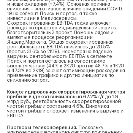
и наши ожидания (+7.4%). Основная причина
снижения – негативное влияние эпидемии COVID-
19 на сегмент Поиск и портал, а также
инвестиции в Медиасервисы.
Скорректированная EBITDA также включает
расходы на средства индивидуальной защиты,
благотворительный проект Помощь рядом и
выплаты в процессе реорганизации
Яндекс.Маркета. Общая скорректированная
рентабельность EBITDA снизилась до 20.5%
(против 31.6% во 2К19). Несмотря на падение
выручки, рентабельность EBITDA в сегменте
Поиск и портал осталась на сопоставимо
высоком уровне (44% в 2К20 против 48.7% в 1К20
и 47.3% во 2К19) за счет оптимизации расходов на
привлечение трафика и других инициатив по
снижению затрат.
Консолидированная скорректированная чистая
прибыль Яндекса снизилась на 67.2% г/г
до 1.9
млрд руб., рентабельность скорректированной
чистой прибыли составила 4.6%. Динамика
чистой прибыли отражает изменения в выручке и
EBITDA.
Прогноз и телеконференция.
Поскольку
макроэкономическая конъюнктура по-прежнему