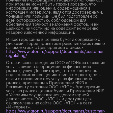
получения информации из надежных источников,
при этом не может быть гарантировано, что
информация или оценки, содержащиеся в
настоящем материале, являются достоверными,
точными или полными. Он был подготовлен со
всей осторожностью, соблюдаемой для
обеспечения точности изложения фактов, и ни
целиком, ни частично не содержит намеренно
неверно изложенной информации.
Инвестирование в ценные бумаги сопряжено с
рисками. Перед принятием решения обязательно
ознакомьтесь с Декларацией о рисках:
https://www.aton.ru/support/documents/customer-
regulating/
Ставки вознаграждения ООО «АТОН» за оказание
услуг в связи с операциями на финансовых
рынках, услуг Депозитария, а также перечень
подлежащих возмещению клиентом расходов в
связи с оказанием ему услуг на финансовых
рынках, приведены в Приложении №23 к
Регламенту оказания ООО «АТОН» брокерских
услуг на рынках ценных бумаг и Приложении №19
к Условиям осуществления депозитарной
деятельности ООО «АТОН» и доступны для
ознакомления на сайте ООО «АТОН» в сети
«Интернет»:
https://www.aton.ru/support/documents/customer-