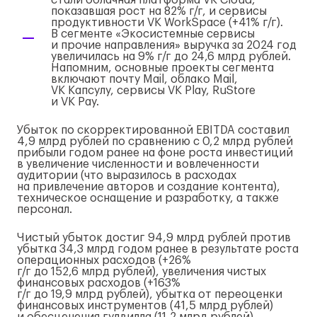
стали облачная платформа VK Cloud,
показавшая рост на 82%
г/г
, и сервисы
продуктивности VK WorkSpace (+41%
г/г
).
В сегменте «Экосистемные сервисы
и прочие направления» выручка за 2024 год
увеличилась на 9%
г/г
до 24,6 млрд рублей.
Напомним, основные проекты сегмента
включают почту Mail, облако Mail,
VK Капсулу, сервисы VK Play, RuStore
и VK Pay.
Убыток по скорректированной EBITDA составил
4,9 млрд рублей по сравнению с 0,2 млрд рублей
прибыли годом ранее на фоне роста инвестиций
в увеличение численности и вовлеченности
аудитории (что выразилось в расходах
на привлечение авторов и создание контента),
техническое оснащение и разработку, а также
персонал.
Чистый убыток достиг 94,9 млрд рублей против
убытка 34,3 млрд годом ранее в результате роста
операционных расходов (+26%
г/г
до 152,6 млрд рублей), увеличения чистых
финансовых расходов (+163%
г/г
до 19,9 млрд рублей), убытка от переоценки
финансовых инструментов (41,5 млрд рублей)