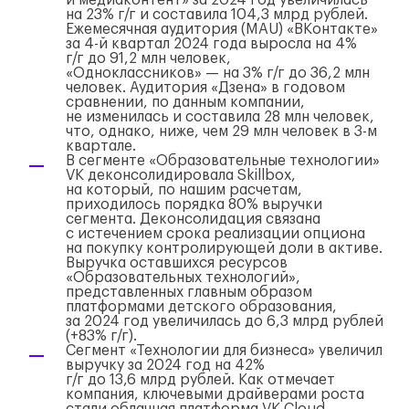
и медиаконтент» за 2024 год увеличилась
на 23%
г/г
и составила 104,3 млрд рублей.
Ежемесячная аудитория (MAU) «ВКонтакте»
за
4-й
квартал 2024 года выросла на 4%
г/г
до 91,2 млн человек,
«Одноклассников» — на 3%
г/г
до 36,2 млн
человек. Аудитория «Дзена» в годовом
сравнении, по данным компании,
не изменилась и составила 28 млн человек,
что, однако, ниже, чем 29 млн человек в
3-м
квартале.
В сегменте «Образовательные технологии»
VK деконсолидировала Skillbox,
на который, по нашим расчетам,
приходилось порядка 80% выручки
сегмента. Деконсолидация связана
с истечением срока реализации опциона
на покупку контролирующей доли в активе.
Выручка оставшихся ресурсов
«Образовательных технологий»,
представленных главным образом
платформами детского образования,
за 2024 год увеличилась до 6,3 млрд рублей
(+83%
г/г
).
Сегмент «Технологии для бизнеса» увеличил
выручку за 2024 год на 42%
г/г
до 13,6 млрд рублей. Как отмечает
компания, ключевыми драйверами роста