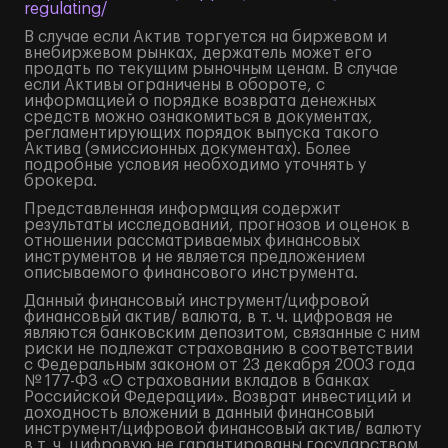
regulating/
В случае если Актив торгуется на биржевом и
внебиржевом рынках, держатель может его
продать по текущим рыночным ценам. В случае
если Активы ограничены в обороте, с
информацией о порядке возврата денежных
средств можно ознакомиться в документах,
регламентирующих порядок выпуска такого
Актива (эмиссионных документах). Более
подробные условия необходимо уточнять у
брокера.
Представленная информация содержит
результаты исследований, прогнозов и оценок в
отношении рассматриваемых финансовых
инструментов и не является предложением
описываемого финансового инструмента.
Данный финансовый инструмент/цифровой
финансовый актив/ валюта, в т. ч. цифровая не
являются банковским депозитом, связанные с ним
риски не подлежат страхованию в соответствии
с Федеральным законом от 23 декабря 2003 года
№ 177-ФЗ «О страховании вкладов в банках
Российской Федерации». Возврат инвестиций и
доходность вложений в данный финансовый
инструмент/цифровой финансовый актив/ валюту
в т. ч. цифровую не гарантированы государством.