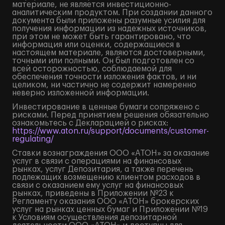
материале, не является инвестиционно-
аналитическим продуктом. При создании данного
документа были приложены разумные усилия для
получения информации из надежных источников,
при этом не может быть гарантировано, что
информация или оценки, содержащиеся в
настоящем материале, являются достоверными,
точными или полными. Он был подготовлен со
всей осторожностью, соблюдаемой для
обеспечения точности изложения фактов, и ни
целиком, ни частично не содержит намеренно
неверно изложенной информации.
Инвестирование в ценные бумаги сопряжено с
рисками. Перед принятием решения обязательно
ознакомьтесь с Декларацией о рисках:
https://www.aton.ru/support/documents/customer-
regulating/
Ставки вознаграждения ООО «АТОН» за оказание
услуг в связи с операциями на финансовых
рынках, услуг Депозитария, а также перечень
подлежащих возмещению клиентом расходов в
связи с оказанием ему услуг на финансовых
рынках, приведены в Приложении №23 к
Регламенту оказания ООО «АТОН» брокерских
услуг на рынках ценных бумаг и Приложении №19
к Условиям осуществления депозитарной