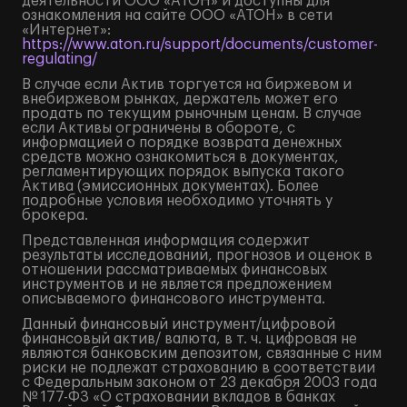
деятельности ООО «АТОН» и доступны для
ознакомления на сайте ООО «АТОН» в сети
«Интернет»:
https://www.aton.ru/support/documents/customer-
regulating/
В случае если Актив торгуется на биржевом и
внебиржевом рынках, держатель может его
продать по текущим рыночным ценам. В случае
если Активы ограничены в обороте, с
информацией о порядке возврата денежных
средств можно ознакомиться в документах,
регламентирующих порядок выпуска такого
Актива (эмиссионных документах). Более
подробные условия необходимо уточнять у
брокера.
Представленная информация содержит
результаты исследований, прогнозов и оценок в
отношении рассматриваемых финансовых
инструментов и не является предложением
описываемого финансового инструмента.
Данный финансовый инструмент/цифровой
финансовый актив/ валюта, в т. ч. цифровая не
являются банковским депозитом, связанные с ним
риски не подлежат страхованию в соответствии
с Федеральным законом от 23 декабря 2003 года
№ 177-ФЗ «О страховании вкладов в банках