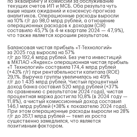
по эквайрингу и комиссий за обслуживание
текущих счетов ИП и МСБ. Оба результа чуть
выше наших ожиданий и
консенсус-прогноза
аналитиков. Операционные расходы выросли
на 10%
г/г
до 98,0 млрд рублей, а отношение
операционных расходов к доходам (CIR)
составило 45,7% (в
4-м
квартале 2024 — 47,9%),
что также является хорошим результатом.
Балансовая чистая прибыль
«Т-Технологий»
за 2025 год выросла на 57%
г/г
до 192,4 млрд рублей. Без учета инвестиций
в МКП
АО «Яндекс»
операционная чистая прибыль
«Т Технологий» составила 174,4 млрд рублей
(+43%
г/г
) при рентабельности капитала (ROE)
29,1%. Выручка группы увеличилась на 49%
г/г
до 1 435 млрд рублей. Чистый процентный
доход банка составил 520 млрд рублей (+37%
по сравнению с результатом 2024 года), чистая
процентная маржа достигла 10,8% (в 2024 году —
11,8%), а чистый комиссионный доход составил
146,1 млрд рублей (+38% к показателю 2024 года).
При этом операционные расходы выросли на 28%
г/г
до 357,1 млрд рублей — темп их роста
существенно замедлился, что является
позитивным фактором.