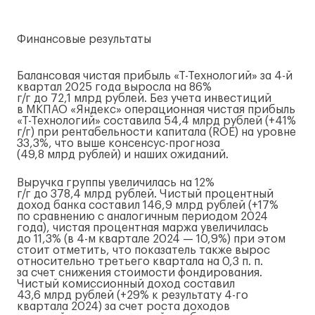
Финансовые результаты
Балансовая чистая прибыль
«Т-Технологий»
за
4-й
квартал 2025 года выросла на 86%
г/г
до 72,1 млрд рублей. Без учета инвестиций
в МКП
АО «Яндекс»
операционная чистая прибыль
«Т-Технологий»
составила 54,4 млрд рублей (+41%
г/г
) при рентабельности капитала (ROE) на уровне
33,3%, что выше
консенсус-прогноза
(49,8 млрд рублей) и наших ожиданий.
Выручка группы увеличилась на 12%
г/г
до 378,4 млрд рублей. Чистый процентный
доход банка составил 146,9 млрд рублей (+17%
по сравнению с аналогичным периодом 2024
года), чистая процентная маржа увеличилась
до 11,3% (в
4-м
квартале 2024 — 10,9%) при этом
стоит отметить, что показатель также вырос
относительно третьего квартала на 0,3 п. п.
за счет снижения стоимости фондирования.
Чистый комиссионный доход составил
43,6 млрд рублей (+29% к результату
4-го
квартала 2024) за счет роста доходов