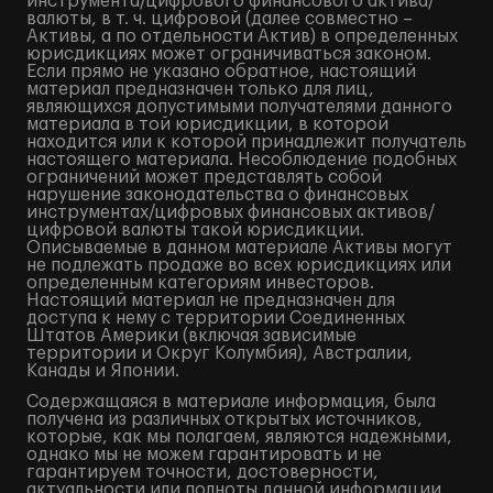
инструмента/цифрового финансового актива/
валюты, в т. ч. цифровой (далее совместно –
Активы, а по отдельности Актив) в определенных
юрисдикциях может ограничиваться законом.
Если прямо не указано обратное, настоящий
материал предназначен только для лиц,
являющихся допустимыми получателями данного
материала в той юрисдикции, в которой
находится или к которой принадлежит получатель
настоящего материала. Несоблюдение подобных
ограничений может представлять собой
нарушение законодательства о финансовых
инструментах/цифровых финансовых активов/
цифровой валюты такой юрисдикции.
Описываемые в данном материале Активы могут
не подлежать продаже во всех юрисдикциях или
определенным категориям инвесторов.
Настоящий материал не предназначен для
доступа к нему с территории Соединенных
Штатов Америки (включая зависимые
территории и Округ Колумбия), Австралии,
Канады и Японии.
Содержащаяся в материале информация, была
получена из различных открытых источников,
которые, как мы полагаем, являются надежными,
однако мы не можем гарантировать и не
гарантируем точности, достоверности,
актуальности или полноты данной информации.