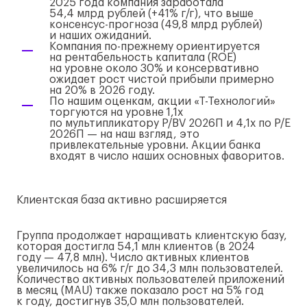
2025 года компания заработала
54,4 млрд рублей (+41%
г/г
), что выше
консенсус-прогноза
(49,8 млрд рублей)
и наших ожиданий.
Компания
по-прежнему
ориентируется
на рентабельность капитала (ROE)
на уровне около 30% и консервативно
ожидает рост чистой прибыли примерно
на 20% в 2026 году.
По нашим оценкам, акции
«Т-Технологий»
торгуются на уровне 1,1х
по мультипликатору P/BV 2026П и 4,1х по P/E
2026П — на наш взгляд, это
привлекательные уровни. Акции банка
входят в число наших основных фаворитов.
Клиентская база активно расширяется
Группа продолжает наращивать клиентскую базу,
которая достигла 54,1 млн клиентов (в 2024
году — 47,8 млн). Число активных клиентов
увеличилось на 6%
г/г
до 34,3 млн пользователей.
Количество активных пользователей приложений
в месяц (MAU) также показало рост на 5% год
к году, достигнув 35,0 млн пользователей.